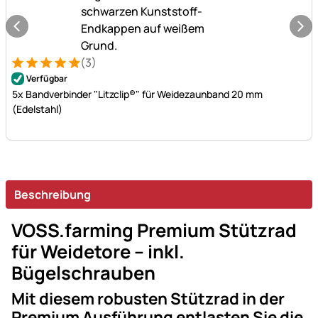
(3)
Bewertung: 5 von 5 (3 Bewertungen)
3 Bewertungen
Verfügbar
5x Bandverbinder "Litzclip®" für Weidezaunband 20 mm
(Edelstahl)
Beschreibung
VOSS.farming Premium Stützrad
für Weidetore – inkl.
Bügelschrauben
Mit diesem robusten Stützrad in der
Premium Ausführung entlasten Sie die