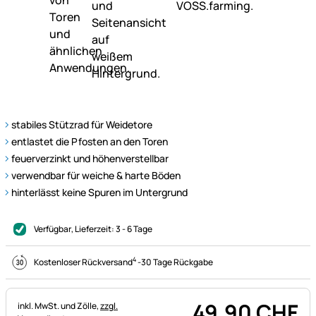
stabiles Stützrad für Weidetore
entlastet die Pfosten an den Toren
feuerverzinkt und höhenverstellbar
verwendbar für weiche & harte Böden
hinterlässt keine Spuren im Untergrund
Verfügbar
, Lieferzeit:
3 - 6 Tage
4
Kostenloser Rückversand
-
30 Tage Rückgabe
49
,
90
CHF
Steuerhinweis:
inkl. MwSt. und Zölle,
zzgl.