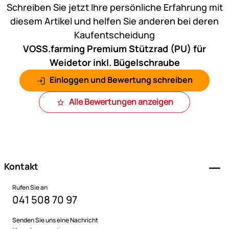
Schreiben Sie jetzt Ihre persönliche Erfahrung mit
diesem Artikel und helfen Sie anderen bei deren
Kaufentscheidung
VOSS.farming Premium Stützrad (PU) für
Weidetor inkl. Bügelschraube
Einloggen und Bewertung schreiben
Alle Bewertungen anzeigen
Fußzeile
Kontakt
Rufen Sie an
041 508 70 97
Senden Sie uns eine Nachricht