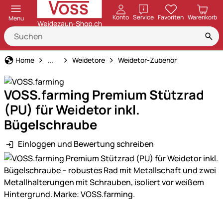
öffnen
Konto
Service
Favoriten
Warenkorb
Menu
Weidezaun
Home
...
Weidetore
Weidetor-Zubehör
VOSS.farming Premium Stützrad
(PU) für Weidetor inkl.
Bügelschraube
Einloggen und Bewertung schreiben
Produktgalerie