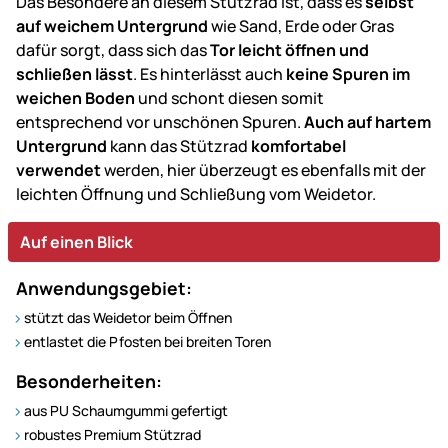
Das Besondere an diesem Stützrad ist, dass es
selbst
auf weichem Untergrund
wie Sand, Erde oder Gras
dafür sorgt, dass sich das
Tor leicht öffnen und
schließen lässt
. Es hinterlässt auch
keine Spuren im
weichen Boden
und schont diesen somit
entsprechend vor unschönen Spuren.
Auch auf hartem
Untergrund
kann das Stützrad
komfortabel
verwendet
werden, hier überzeugt es ebenfalls mit der
leichten Öffnung und Schließung vom Weidetor.
Auf einen Blick
Anwendungsgebiet:
stützt das Weidetor beim Öffnen
entlastet die Pfosten bei breiten Toren
Besonderheiten:
aus PU Schaumgummi gefertigt
robustes Premium Stützrad