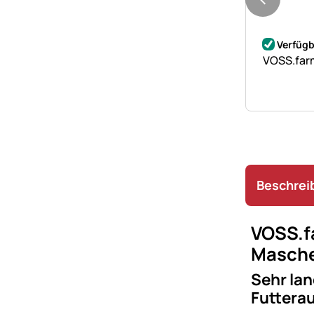
Noch kei
Verfügb
VOSS.farm
Beschrei
VOSS.f
Masche
Sehr la
Futterau