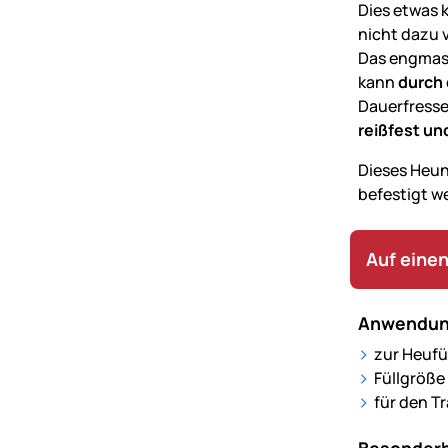
Dies etwas 
nicht dazu v
Das engmasc
kann
durch 
Dauerfresse
reißfest un
Dieses Heune
befestigt w
Auf einen
Anwendun
zur Heuf
Füllgröße
für den T