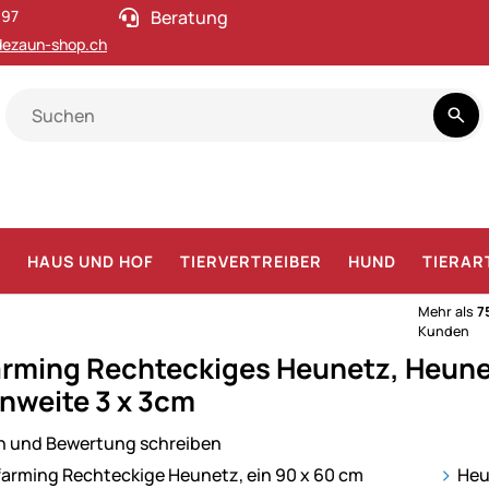
 97
Beratung
ezaun-shop.ch
F
HAUS UND HOF
TIERVERTREIBER
HUND
TIERAR
Mehr als
7
Kunden
rming Rechteckiges Heunetz, Heune
weite 3 x 3cm
n und Bewertung schreiben
ie
Heu