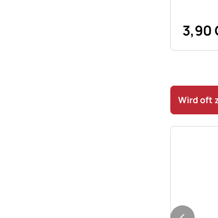
3
,
90
Wird oft