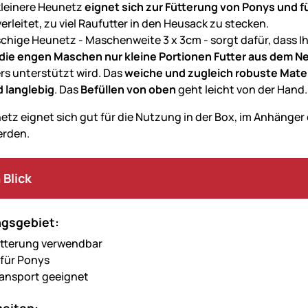
kleinere Heunetz
eignet sich zur Fütterung von Ponys und 
erleitet, zu viel Raufutter in den Heusack zu stecken.
hige Heunetz - Maschenweite 3 x 3cm - sorgt dafür, dass Ih
die engen Maschen nur kleine Portionen Futter aus dem N
rs unterstützt wird. Das
weiche und zugleich robuste Mate
d langlebig
. Das
Befüllen von oben
geht leicht von der Hand.
tz eignet sich gut für die Nutzung in der Box, im Anhänger o
erden.
 Blick
gsgebiet:
ütterung verwendbar
 für Ponys
ransport geeignet