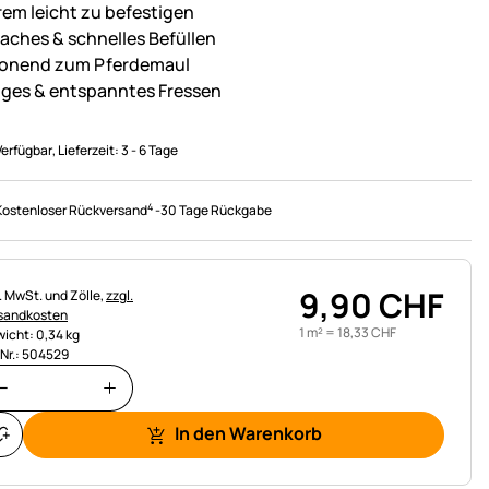
rem leicht zu befestigen
faches & schnelles Befüllen
onend zum Pferdemaul
iges & entspanntes Fressen
Verfügbar
, Lieferzeit:
3 - 6 Tage
4
Kostenloser Rückversand
-
30 Tage Rückgabe
9
,
90
CHF
uerhinweis:
l. MwSt. und Zölle,
zzgl.
sandkosten
1 m² =
18
,
33
CHF
icht: 0,34 kg
.Nr.: 504529
In den Warenkorb