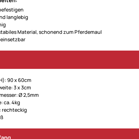
eiten:
 befestigen
und langlebig
hig
stabiles Material, schonend zum Pferdemaul
l einsetzbar
H): 90 x 60cm
eite: 3 x 3cm
hmesser: Ø 2,5mm
: ca. 4kg
 rechteckig
iß
fang