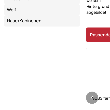
Wolf
Hase/Kaninchen
Passende
Noch kei
VOSS.farm