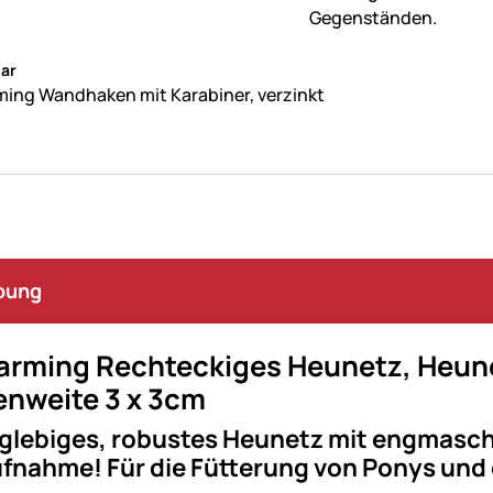
ne Bewertungen abgegeben
ar
ing Wandhaken mit Karabiner, verzinkt
bung
arming Rechteckiges Heunetz, Heun
nweite 3 x 3cm
nglebiges, robustes Heunetz mit engmasch
fnahme! Für die Fütterung von Ponys und