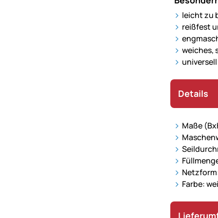
Besonderh
leicht zu
reißfest 
engmasc
weiches, 
universel
Details
Maße (Bx
Maschenw
Seildurc
Füllmenge
Netzform:
Farbe: we
Lieferum