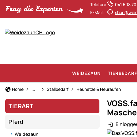
Telefon:
041 508 70
E-Mail:
shop@weid
WEIDEZAUN
TIERBEDAR
Pferd
Home
...
Stallbedarf
Heunetze & Heuraufen
VOSS.fa
TIERART
Maschen
Pferd
Einlogge
Produktgaler
Weidezaun