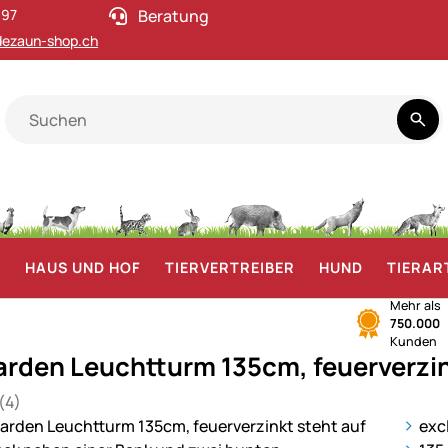
 97
Beratung
ezaun-shop.ch
F
HAUS UND HOF
TIERVERTREIBER
HUND
TIERAR
Mehr als
750.000
Kunden
rden Leuchtturm 135cm, feuerverzi
(4)
 von 5 (4 Bewertungen)
en
ie
exc