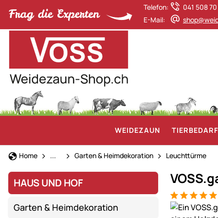
Telefon:
041 508 70
E-Mail:
shop@weid
WEIDEZAUN
TIERBEDAR
Haus und Hof
Home
...
Garten & Heimdekoration
Leuchttürme
VOSS.ga
HAUS UND HOF
Bewertung: 5
4 Bewertung
Produktgaler
Garten & Heimdekoration