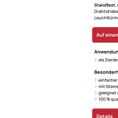
Standfest, 
Drahtstrebe
Leuchttürme
Auf einen
Anwendun
als Zierd
Besonderh
einfacher
mit Stein
geeignet 
100 % qua
Details