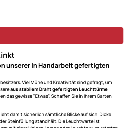
inkt
ion unserer in Handarbeit gefertigten
sbesitzers. Viel Mühe und Kreativität sind gefragt, um
nsere
aus stabilem Draht gefertigten Leuchttürme
ten das gewisse "Etwas". Schaffen Sie in Ihrem Garten
eht damit sicherlich sämtliche Blicke auf sich. Dicke
er Steinfüllung standhält. Die Leuchtwarte ist
rm mit einer kleinen Lampe oder Leuchte auszustatten.