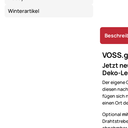
Winterartikel
Beschrei
VOSS.g
Jetzt ne
Deko-Le
Der eigene G
diesen nach
fügen sich n
einen Ort d
Optional
mi
Drahtstrebe
abnehmbar u