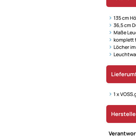
135 cm H
36,5 cm 
Maße Leu
komplett 
Löcher im
Leuchtwa
Lieferum
1 x VOSS.
Herstell
Verantwort