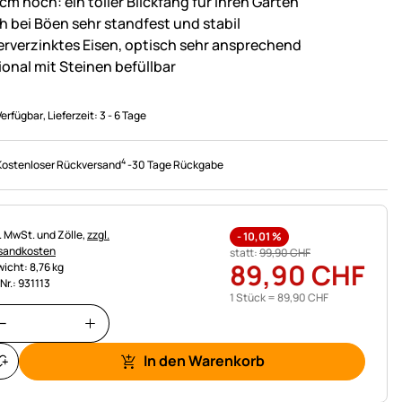
cm hoch: ein toller Blickfang für Ihren Garten
h bei Böen sehr standfest und stabil
erverzinktes Eisen, optisch sehr ansprechend
ional mit Steinen befüllbar
Verfügbar
, Lieferzeit:
3 - 6 Tage
4
Kostenloser Rückversand
-
30 Tage Rückgabe
uerhinweis:
l. MwSt. und Zölle,
zzgl.
-
10,01
%
sandkosten
statt:
99
,
90
CHF
89
,
90
CHF
icht: 8,76 kg
.Nr.: 931113
1 Stück =
89
,
90
CHF
In den Warenkorb