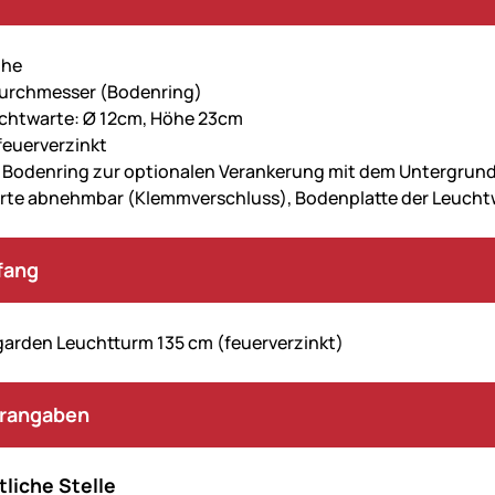
öhe
Durchmesser (Bodenring)
chtwarte: Ø 12cm, Höhe 23cm
feuerverzinkt
 Bodenring zur optionalen Verankerung mit dem Untergrun
rte abnehmbar (Klemmverschluss), Bodenplatte der Leucht
fang
garden Leuchtturm 135 cm (feuerverzinkt)
erangaben
liche Stelle