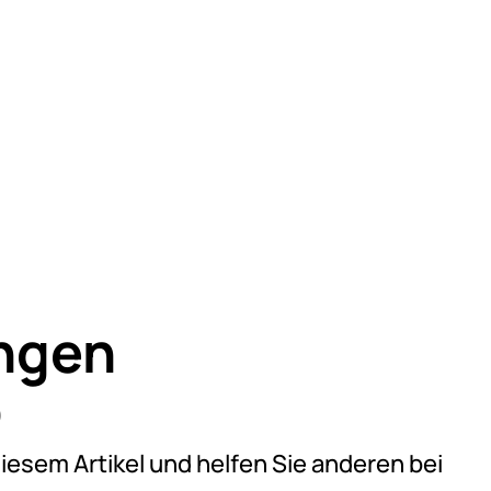
ngen
)
on 5 (4 Bewertungen)
diesem Artikel und helfen Sie anderen bei