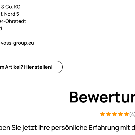
& Co. KG
f. Nord 5
er-Ohrstedt
d
voss-group.eu
m Artikel?
Hier
stellen!
Bewertu
(4
Bewertung: 5 v
4 Bewertungen
ben Sie jetzt Ihre persönliche Erfahrung mit 