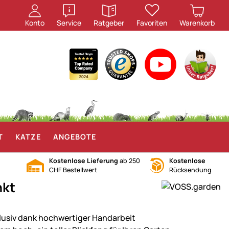
öffnen
öffnen
Konto
Service
Ratgeber
Favoriten
Warenkorb
T
KATZE
ANGEBOTE
Kostenlose Lieferung
ab 250
Kostenlose
CHF Bestellwert
Rücksendung
nkt
lusiv dank hochwertiger Handarbeit