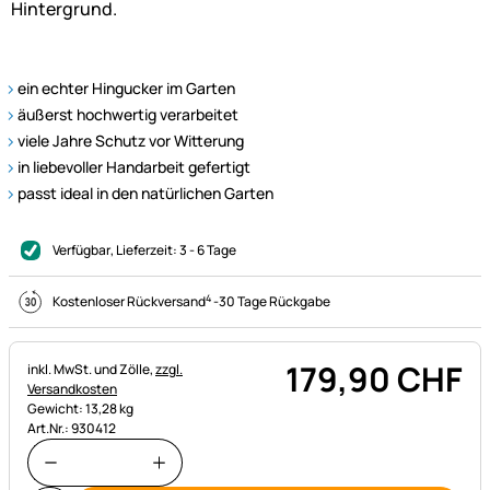
ein echter Hingucker im Garten
äußerst hochwertig verarbeitet
viele Jahre Schutz vor Witterung
in liebevoller Handarbeit gefertigt
passt ideal in den natürlichen Garten
Verfügbar
, Lieferzeit:
3 - 6 Tage
4
Kostenloser Rückversand
-
30 Tage Rückgabe
179
,
90
CHF
Steuerhinweis:
inkl. MwSt. und Zölle,
zzgl.
Versandkosten
Gewicht: 13,28 kg
Art.Nr.: 930412