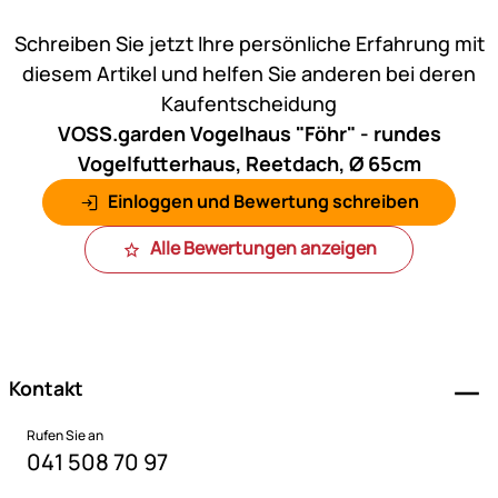
Noch keine Bewertungen ab
Schreiben Sie jetzt Ihre persönliche Erfahrung mit
diesem Artikel und helfen Sie anderen bei deren
Kaufentscheidung
VOSS.garden Vogelhaus "Föhr" - rundes
Vogelfutterhaus, Reetdach, Ø 65cm
Einloggen und Bewertung schreiben
Alle Bewertungen anzeigen
Fußzeile
Kontakt
Rufen Sie an
041 508 70 97