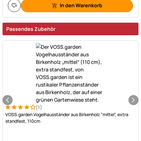
In den Warenkorb
Passendes Zubehör
(1)
Bewertung: 4 von 5 (1 Bewertungen)
1 Bewertung
VOSS.garden Vogelhausständer aus Birkenholz "mittel", extra
standfest, 110cm