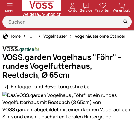
öffnen
Konto
Service
Favoriten
Warenkorb
Menu
Garten & Heimdekoration
Home
...
Vogelhäuser
Vogelhäuser ohne Ständer
VOSS.garden Vogelhaus "Föhr" -
rundes Vogelfutterhaus,
Reetdach, Ø 65cm
Einloggen und Bewertung schreiben
Produktgalerie