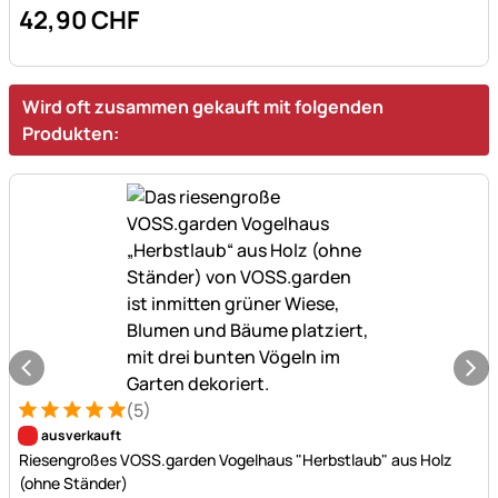
42
,
90
CHF
Wird oft zusammen gekauft mit folgenden
Produkten:
(5)
Bewertung: 5 von 5 (5 Bewertungen)
5 Bewertungen
ausverkauft
Riesengroßes VOSS.garden Vogelhaus "Herbstlaub" aus Holz
(ohne Ständer)