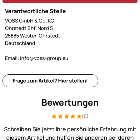
Verantwortliche Stelle
VOSS GmbH & Co. KG
Ohrstedt Bhf. Nord 5
25885 Wester-Ohrstedt
Deutschland
Email:
info@voss-group.eu
Frage zum Artikel?
Hier
stellen!
Bewertungen
(5)
Bewertung: 5 von 5 (5 Bewertungen)
5 Bewertungen
Schreiben Sie jetzt Ihre persönliche Erfahrung mit
diesem Artikel und helfen Sie anderen bei deren