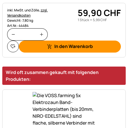
59
,
90
CHF
Steuerhinweis:
inkl. MwSt. und Zölle,
zzgl.
Versandkosten
1 Stück =
5
,
99
CHF
Gewicht: 7,80 kg
Art.Nr.: 44484
In den Warenkorb
Wird oft zusammen gekauft mit folgenden
Produkten: