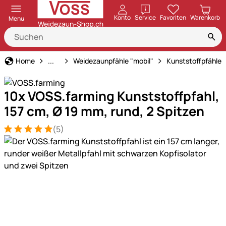
öffnen
Konto
Service
Favoriten
Warenkorb
Menu
Weidezaun
Home
...
Weidezaunpfähle "mobil"
Kunststoffpfähle
10x VOSS.farming Kunststoffpfahl,
157 cm, Ø 19 mm, rund, 2 Spitzen
(5)
Bewertung: 5 von 5 (5 Bewertungen)
5 Bewertungen
Produktgalerie