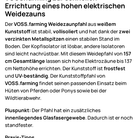
Errichtung eines hohen elektrischen
Weidezauns
Der
VOSS.farming Weidezaunpfahl
aus
weißem
Kunststoff
ist stabil,
vollisoliert
und hat dank der
zwei
verzinkten Metallspitzen
einen stabilen Stand im
Boden. Der Kopfisolator ist lösbar, andere Isolatoren
sind leicht nachrüstbar. Mit diesem Weidepfahl von
157
cm Gesamtlänge
lassen sich hohe Elektrozäune bis 137
cm Nettohöhe errichten. Der Kunststoff ist
frostfest
und
UV-beständig
. Der Kunststoffpfahl von
VOSS.farming
findet seinen passenden Einsatz beim
Hüten von Pferden oder Ponys sowie bei der
Wildtierabwehr.
Pluspunkt:
Der Pfahl hat ein zusätzliches
innenliegendes Glasfasergewebe
. Dadurch ist er noch
standfester.
Praxis-Tipps