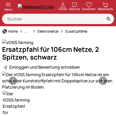
öffnen
Konto
Service
Favoriten
Warenkorb
Menu
Weidezaun
Home
...
Elektronetze
Zusatzpfähle
Ersatzpfahl für 106cm Netze, 2
Spitzen, schwarz
Einloggen und Bewertung schreiben
Produktgalerie