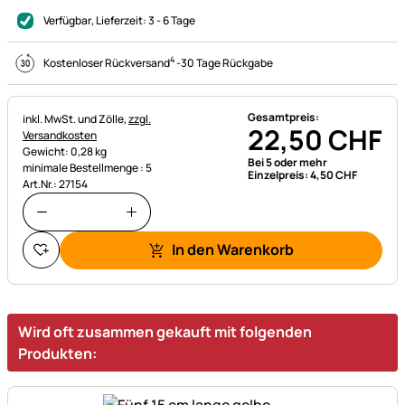
Verfügbar
, Lieferzeit:
3 - 6 Tage
4
Kostenloser Rückversand
-
30 Tage Rückgabe
Gesamtpreis:
Steuerhinweis:
inkl. MwSt. und Zölle,
zzgl.
22
,
50
CHF
Versandkosten
Gewicht: 0,28 kg
Bei 5 oder mehr
minimale Bestellmenge : 5
Einzelpreis:
4
,
50
CHF
Art.Nr.: 27154
In den Warenkorb
Wird oft zusammen gekauft mit folgenden
Produkten: