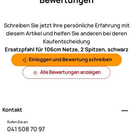
Noch keine Bewertungen ab
Schreiben Sie jetzt Ihre persönliche Erfahrung mit
diesem Artikel und helfen Sie anderen bei deren
Kaufentscheidung
Ersatzpfahl für 106cm Netze, 2 Spitzen, schwarz
Einloggen und Bewertung schreiben
Alle Bewertungen anzeigen
Fußzeile
Kontakt
Rufen Sie an
041 508 70 97