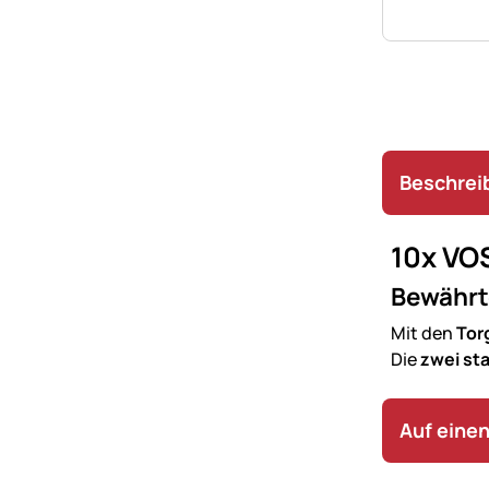
Beschrei
10x VOS
Bewährte
Mit den
Torg
Die
zwei st
Auf einen