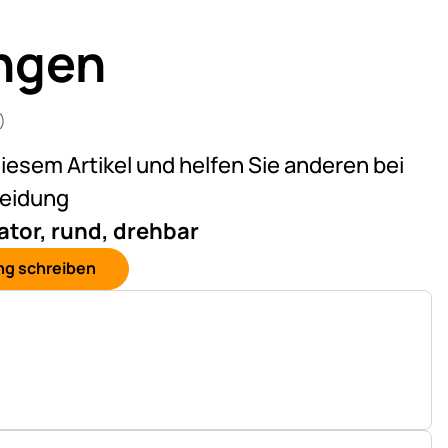
ngen
)
n 5 (15 Bewertungen)
diesem Artikel und helfen Sie anderen bei
heidung
ator, rund, drehbar
ng schreiben