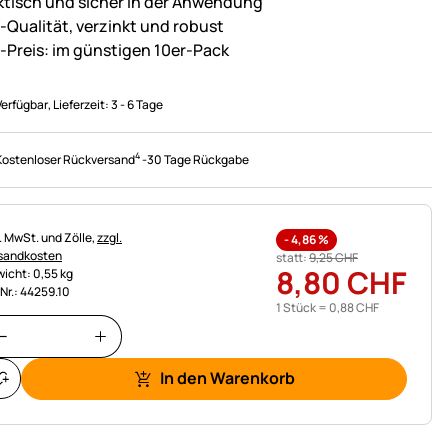
ktisch und sicher in der Anwendung
-Qualität, verzinkt und robust
-Preis: im günstigen 10er-Pack
Verfügbar
, Lieferzeit:
3 - 6 Tage
4
Kostenloser Rückversand
-
30 Tage Rückgabe
uerhinweis:
l. MwSt. und Zölle,
zzgl.
-
4,86
%
sandkosten
statt:
9
,
25
CHF
8
,
80
CHF
icht: 0,55 kg
.Nr.: 44259.10
1 Stück =
0
,
88
CHF
In den Warenkorb