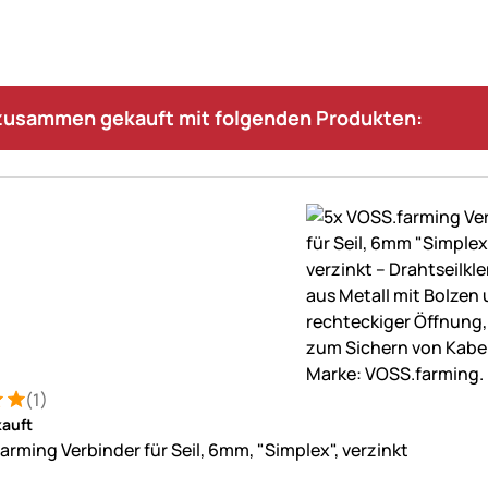
 zusammen gekauft mit folgenden Produkten:
(1)
: 5 von 5 (1 Bewertungen)
ung
auft
arming Verbinder für Seil, 6mm, "Simplex", verzinkt