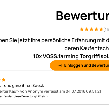
Bewertu
(15
Bewertung: 5 vo
15 Bewertungen
ben Sie jetzt Ihre persönliche Erfahrung mit 
deren Kaufentsc
10x VOSS.farming Torgriffisol
Einloggen und Bewertu
voll und ganz ihren Zweck
erter Kauf
- von Anonym
verfasst am 04.07.2016 09:51:21
n fanden diese Bewertung hilfreich.