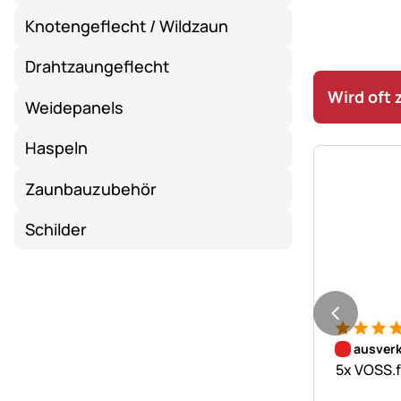
Knotengeflecht / Wildzaun
Drahtzaungeflecht
Wird oft
Weidepanels
Haspeln
Zaunbauzubehör
Schilder
Bewertung
1 Bewert
ausverk
5x VOSS.f