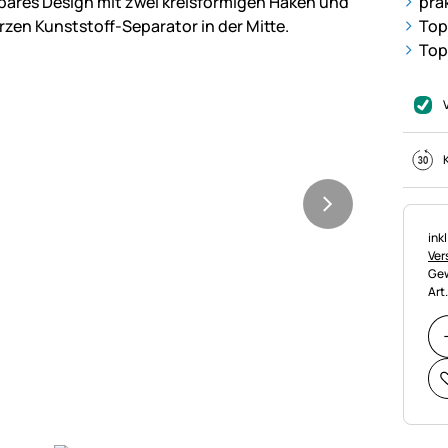
pra
Top
Top
Ste
ink
Ver
Gew
Art