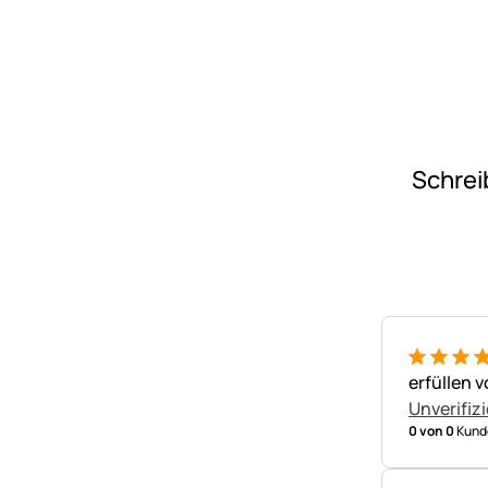
Schrei
5 von 5
erfüllen 
Unverifizi
0 von 0
Kunde