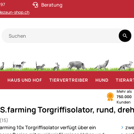
 97
Beratung
ezaun-shop.ch
F
HAUS UND HOF
TIERVERTREIBER
HUND
TIERAR
Mehr als
750.000
Kunden
S.farming Torgriffisolator, rund, dre
(15)
 von 5 (15 Bewertungen)
gen
ie
zwe