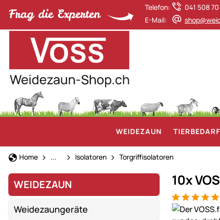
Telefon:
041 508 70
E-Mail:
shop@weid
WEIDEZAUN
TIERBEDAR
Weidezaun
Home
...
Isolatoren
Torgriffisolatoren
10x VOS
WEIDEZAUN
Bewertung: 5
15 Bewertun
Produktgaler
Weidezaungeräte