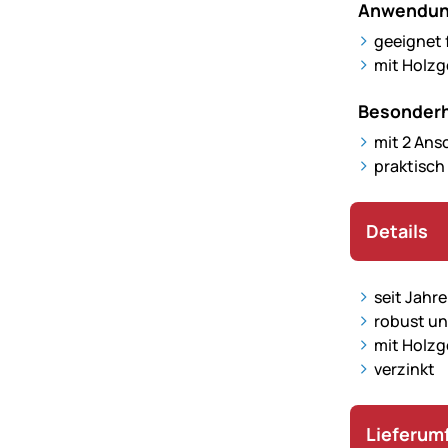
Anwendun
geeignet 
mit Holzg
Besonderh
mit 2 Ans
praktisch
Details
seit Jahre
robust un
mit Holz
verzinkt
Lieferum