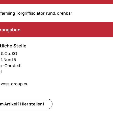
farming Torgriffisolator, rund, drehbar
erangaben
liche Stelle
& Co. KG
f. Nord 5
er-Ohrstedt
d
voss-group.eu
m Artikel?
Hier
stellen!