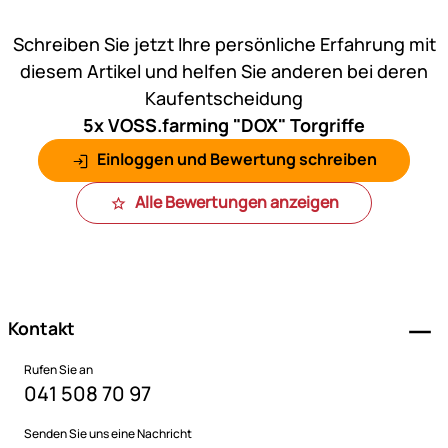
Noch keine Bewertungen ab
Schreiben Sie jetzt Ihre persönliche Erfahrung mit
diesem Artikel und helfen Sie anderen bei deren
Kaufentscheidung
5x VOSS.farming "DOX" Torgriffe
Einloggen und Bewertung schreiben
Alle Bewertungen anzeigen
Fußzeile
Kontakt
Rufen Sie an
041 508 70 97
Senden Sie uns eine Nachricht