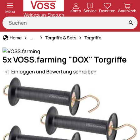
öffnen
Konto
Service
Favoriten
Warenkorb
Menu
Weidezaun
Home
...
Torgriffe & Sets
Torgriffe
5x VOSS.farming "DOX" Torgriffe
Einloggen und Bewertung schreiben
Produktgalerie