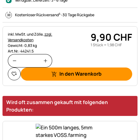
Verfügbar
, Lieferzeit:
3 - 6 Tage
4
Kostenloser Rückversand
-
30 Tage Rückgabe
9
,
90
CHF
Steuerhinweis:
inkl. MwSt. und Zölle,
zzgl.
Versandkosten
1 Stück =
1
,
98
CHF
Gewicht: 0,83 kg
Art.Nr.: 44241.5
In den Warenkorb
Wird oft zusammen gekauft mit folgenden
Produkten: