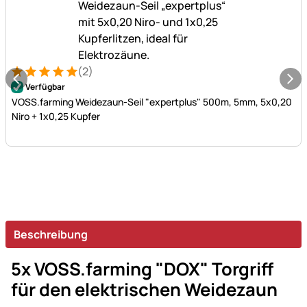
(2)
Bewertung: 5 von 5 (2 Bewertungen)
2 Bewertungen
Verfügbar
VOSS.farming Weidezaun-Seil "expertplus" 500m, 5mm, 5x0,20
Niro + 1x0,25 Kupfer
Beschreibung
5x VOSS.farming "DOX" Torgriff
für den elektrischen Weidezaun