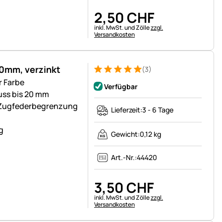
2
,
50
CHF
Steuerhinweis:
inkl. MwSt. und Zölle
zzgl.
Versandkosten
20mm, verzinkt
(3)
Bewertung: 5 von 5 (3 Bewertungen)
3 Bewertungen
r Farbe
Verfügbar
uss bis 20 mm
 Zugfederbegrenzung
Lieferzeit:
3 - 6 Tage
g
Gewicht:
0,12 kg
Art.-Nr.:
44420
3
,
50
CHF
Steuerhinweis:
inkl. MwSt. und Zölle
zzgl.
Versandkosten