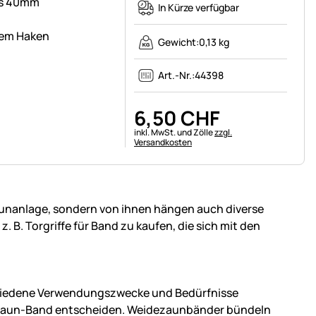
bis 40mm
In Kürze verfügbar
tem Haken
Gewicht:
0,13 kg
Art.-Nr.:
44398
6
,
50
CHF
Steuerhinweis:
inkl. MwSt. und Zölle
zzgl.
Versandkosten
Zaunanlage, sondern von ihnen hängen auch diverse
 B. Torgriffe für Band zu kaufen, die sich mit den
rschiedene Verwendungszwecke und Bedürfnisse
eidezaun-Band entscheiden. Weidezaunbänder bündeln