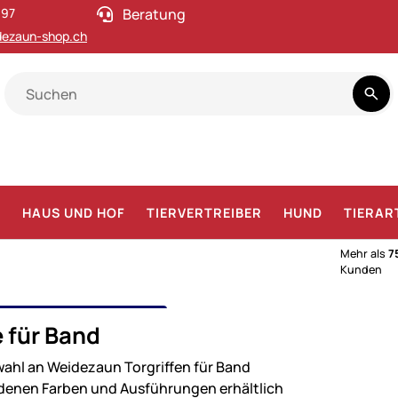
 97
Beratung
ezaun-shop.ch
F
HAUS UND HOF
TIERVERTREIBER
HUND
TIERAR
Mehr als
7
Kunden
RIFFE & SETS
e für Band
tzen, Seile und Bänder
ahl an Weidezaun Torgriffen für Band
edenen Farben und Ausführungen erhältlich