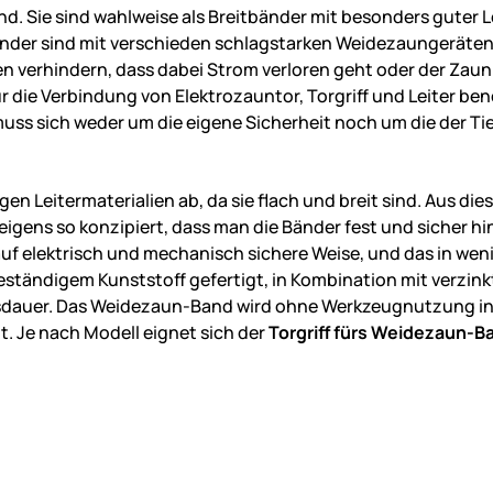
nd. Sie sind wahlweise als Breitbänder mit besonders guter L
nder sind mit verschieden schlagstarken Weidezaungeräten k
n verhindern, dass dabei Strom verloren geht oder der Zaun e
ür die Verbindung von Elektrozauntor, Torgriff und Leiter be
 muss sich weder um die eigene Sicherheit noch um die der 
n Leitermaterialien ab, da sie flach und breit sind. Aus di
eigens so konzipiert, dass man die Bänder fest und sicher 
f elektrisch und mechanisch sichere Weise, und das in wen
ständigem Kunststoff gefertigt, in Kombination mit verzinkt
nsdauer. Das Weidezaun-Band wird ohne Werkzeugnutzung in 
t. Je nach Modell eignet sich der
Torgriff fürs Weidezaun-B