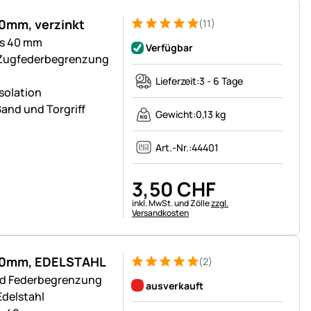
40mm, verzinkt
(11)
Bewertung: 5 von 5 (11 Bewertungen)
11 Bewertungen
is 40 mm
Verfügbar
 Zugfederbegrenzung
Lieferzeit:
3 - 6 Tage
Isolation
Band und Torgriff
Gewicht:
0,13 kg
Art.-Nr.:
44401
3
,
50
CHF
Steuerhinweis:
inkl. MwSt. und Zölle
zzgl.
Versandkosten
ß 40mm, EDELSTAHL
(2)
Bewertung: 5 von 5 (2 Bewertungen)
2 Bewertungen
und Federbegrenzung
ausverkauft
Edelstahl