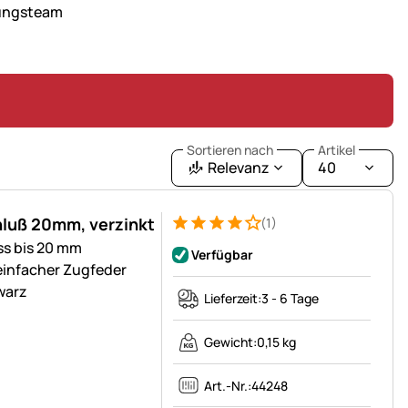
tungsteam
Sortieren nach
Artikel
Relevanz
40
hluß 20mm, verzinkt
(1)
Bewertung: 4 von 5 (1 Bewertungen)
1 Bewertung
ss bis 20 mm
Verfügbar
einfacher Zugfeder
warz
Lieferzeit:
3 - 6 Tage
Gewicht:
0,15 kg
Art.-Nr.:
44248