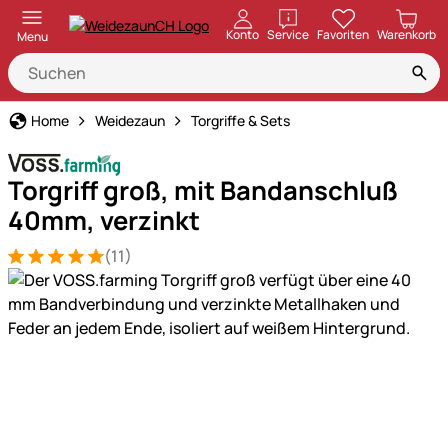
öffnen
Konto
Service
Favoriten
Warenkorb
Menu
Home
Weidezaun
Torgriffe & Sets
Torgriff groß, mit Bandanschluß
40mm, verzinkt
(11)
Bewertung: 5 von 5 (11 Bewertungen)
11 Bewertungen
Produktgalerie