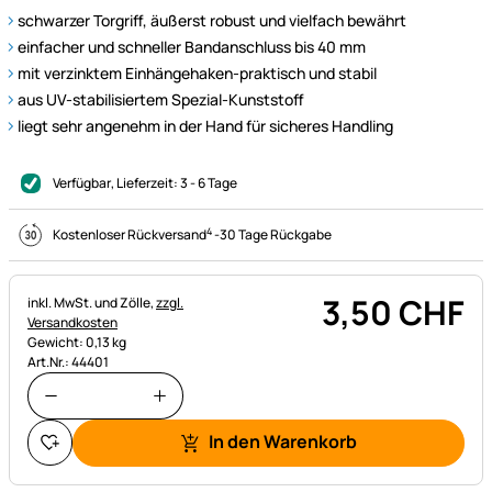
schwarzer Torgriff, äußerst robust und vielfach bewährt
einfacher und schneller Bandanschluss bis 40 mm
mit verzinktem Einhängehaken-praktisch und stabil
aus UV-stabilisiertem Spezial-Kunststoff
liegt sehr angenehm in der Hand für sicheres Handling
Verfügbar
, Lieferzeit:
3 - 6 Tage
4
Kostenloser Rückversand
-
30 Tage Rückgabe
3
,
50
CHF
Steuerhinweis:
inkl. MwSt. und Zölle,
zzgl.
Versandkosten
Gewicht: 0,13 kg
Art.Nr.: 44401
In den Warenkorb