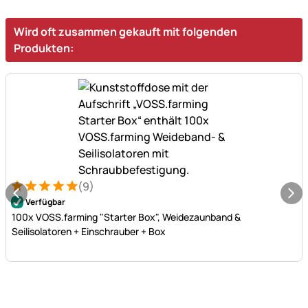
Wird oft zusammen gekauft mit folgenden
Produkten:
(9)
Bewertung: 5 von 5 (9 Bewertungen)
9 Bewertungen
Verfügbar
100x VOSS.farming "Starter Box", Weidezaunband &
Seilisolatoren + Einschrauber + Box