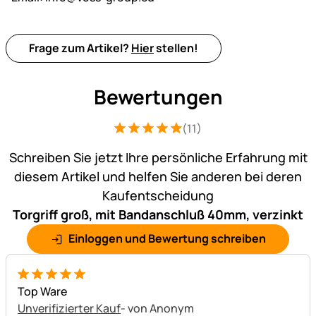
Frage zum Artikel?
Hier
stellen!
Bewertungen
(11)
Bewertung: 5 von 5 (11 Bewertungen)
11 Bewertungen
Schreiben Sie jetzt Ihre persönliche Erfahrung mit
diesem Artikel und helfen Sie anderen bei deren
Kaufentscheidung
Torgriff groß, mit Bandanschluß 40mm, verzinkt
Einloggen und Bewertung schreiben
5 von 5
Top Ware
Unverifizierter Kauf
- von Anonym