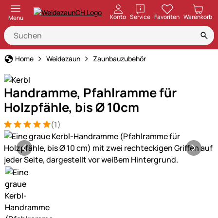
öffnen
Konto
Service
Favoriten
Warenkorb
Menu
Home
Weidezaun
Zaunbauzubehör
Handramme, Pfahlramme für
Holzpfähle, bis Ø 10cm
(1)
Bewertung: 5 von 5 (1 Bewertungen)
1 Bewertung
Produktgalerie