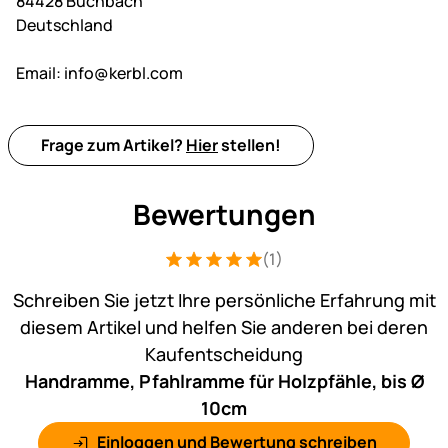
84428 Buchbach
Deutschland
Email:
info@kerbl.com
Frage zum Artikel?
Hier
stellen!
Bewertungen
(1)
Bewertung: 5 von 5 (1 Bewertungen)
1 Bewertung
Schreiben Sie jetzt Ihre persönliche Erfahrung mit
diesem Artikel und helfen Sie anderen bei deren
Kaufentscheidung
Handramme, Pfahlramme für Holzpfähle, bis Ø
10cm
Einloggen und Bewertung schreiben