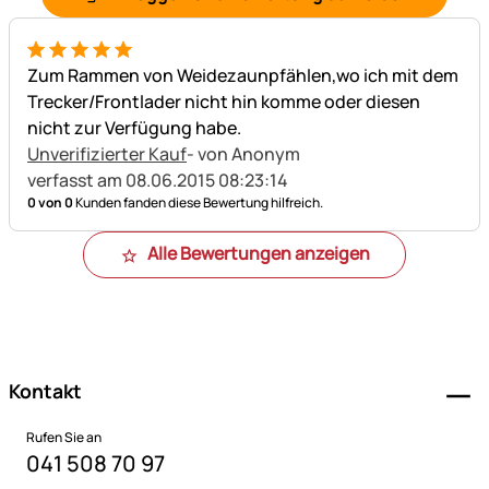
5 von 5
Zum Rammen von Weidezaunpfählen,wo ich mit dem
Trecker/Frontlader nicht hin komme oder diesen
nicht zur Verfügung habe.
Unverifizierter Kauf
- von Anonym
verfasst am 08.06.2015 08:23:14
0 von 0
Kunden fanden diese Bewertung hilfreich.
Alle Bewertungen anzeigen
Fußzeile
Kontakt
Rufen Sie an
041 508 70 97