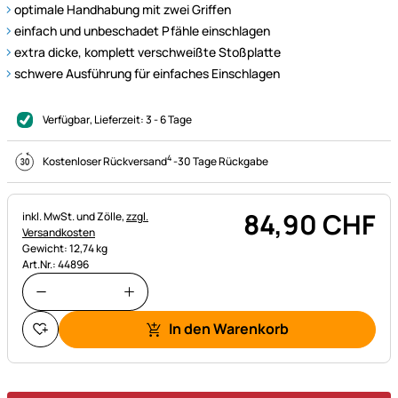
optimale Handhabung mit zwei Griffen
einfach und unbeschadet Pfähle einschlagen
extra dicke, komplett verschweißte Stoßplatte
schwere Ausführung für einfaches Einschlagen
Verfügbar
, Lieferzeit:
3 - 6 Tage
4
Kostenloser Rückversand
-
30 Tage Rückgabe
84
,
90
CHF
Steuerhinweis:
inkl. MwSt. und Zölle,
zzgl.
Versandkosten
Gewicht: 12,74 kg
Art.Nr.: 44896
In den Warenkorb