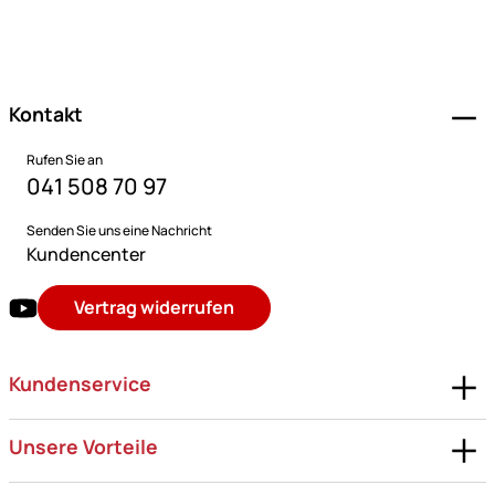
Fußzeile
Kontakt
Rufen Sie an
041 508 70 97
Senden Sie uns eine Nachricht
Kundencenter
Vertrag widerrufen
Kundenservice
Unsere Vorteile