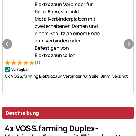
(1)
Bewertung: 5 von 5 (1 Bewertungen)
1 Bewertung
Verfügbar
5x VOSS.farming Elektrozaun Verbinder für Seile, 8mm, verzinkt
Beschreibung
4x VOSS.farming Duplex-