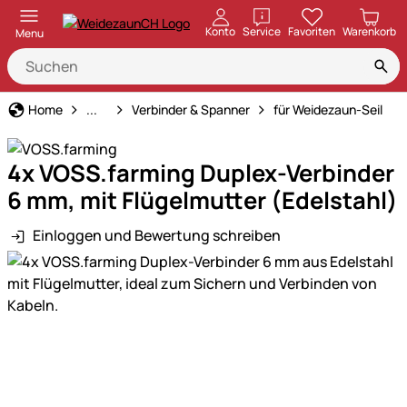
öffnen
Konto
Service
Favoriten
Warenkorb
Menu
Weidezaun
Home
...
Verbinder & Spanner
für Weidezaun-Seil
4x VOSS.farming Duplex-Verbinder
6 mm, mit Flügelmutter (Edelstahl)
Einloggen und Bewertung schreiben
Produktgalerie