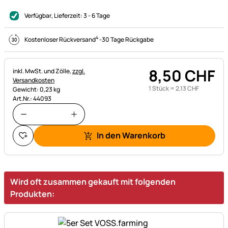
Verfügbar
, Lieferzeit:
3 - 6 Tage
4
Kostenloser Rückversand
-
30 Tage Rückgabe
8
,
50
CHF
Steuerhinweis:
inkl. MwSt. und Zölle,
zzgl.
Versandkosten
1 Stück =
2
,
13
CHF
Gewicht: 0,23 kg
Art.Nr.: 44093
In den Warenkorb
Wird oft zusammen gekauft mit folgenden
Produkten: