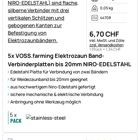
0,05 kg
44708
6
,
70
CHF
Steuerhinweis:
inkl. MwSt. und Zölle
zzgl. Versandkosten
1 Stück =
1
,
34
CHF
5x VOSS.farming Elektrozaun Band-
Verbinderplatten bis 20mm NIRO-EDELSTAHL
Edelstahl Platte für Verbindung von zwei Bändern
für Weidezaunband bis 20mm geeignet
aus hochwertigem Niro-Edelstahl gefertigt
sichere mechanische & elektrische Verbindung
Anbringung ohne Werkzeug möglich