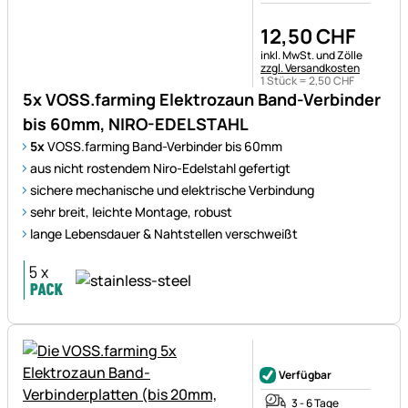
12
,
50
CHF
Steuerhinweis:
inkl. MwSt. und Zölle
zzgl. Versandkosten
1 Stück =
2
,
50
CHF
5x VOSS.farming Elektrozaun Band-Verbinder
bis 60mm, NIRO-EDELSTAHL
5x
VOSS.farming Band-Verbinder bis 60mm
aus nicht rostendem Niro-Edelstahl gefertigt
sichere mechanische und elektrische Verbindung
sehr breit, leichte Montage, robust
lange Lebensdauer & Nahtstellen verschweißt
Noch keine Bewertungen ab
Verfügbar
3 - 6 Tage