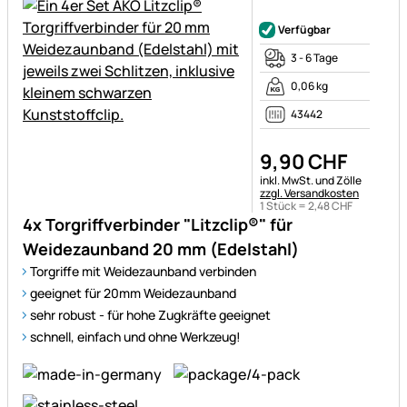
Noch keine Bewertungen ab
Verfügbar
3 - 6 Tage
0,06 kg
43442
9
,
90
CHF
Steuerhinweis:
inkl. MwSt. und Zölle
zzgl. Versandkosten
1 Stück =
2
,
48
CHF
4x Torgriffverbinder "Litzclip®" für
Weidezaunband 20 mm (Edelstahl)
Torgriffe mit Weidezaunband verbinden
geeignet für 20mm Weidezaunband
sehr robust - für hohe Zugkräfte geeignet
schnell, einfach und ohne Werkzeug!