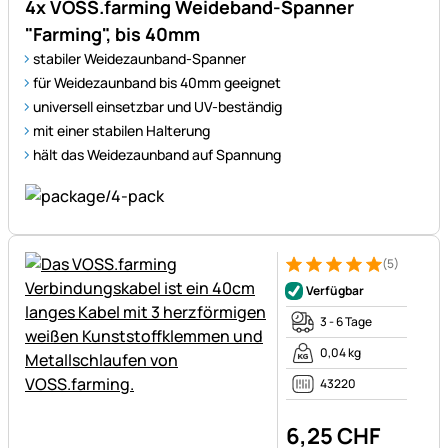
4x VOSS.farming Weideband-Spanner
"Farming", bis 40mm
stabiler Weidezaunband-Spanner
für Weidezaunband bis 40mm geeignet
universell einsetzbar und UV-beständig
mit einer stabilen Halterung
hält das Weidezaunband auf Spannung
(5)
Bewertung: 5 von 5 (5 Bewer
5 Bewertungen
Verfügbar
3 - 6 Tage
0,04 kg
43220
6
,
25
CHF