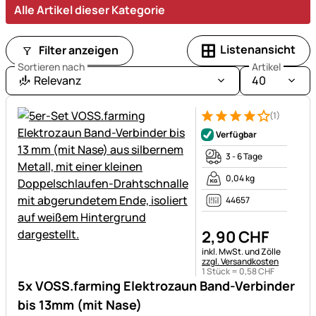
Alle Artikel dieser Kategorie
Listenansicht
Filter anzeigen
Sortieren nach
Artikel
Relevanz
40
(1)
Bewertung: 4 von 5 (1 Bewert
1 Bewertung
Verfügbar
3 - 6 Tage
0,04 kg
44657
2
,
90
CHF
Steuerhinweis:
inkl. MwSt. und Zölle
zzgl. Versandkosten
1 Stück =
0
,
58
CHF
5x VOSS.farming Elektrozaun Band-Verbinder
bis 13mm (mit Nase)