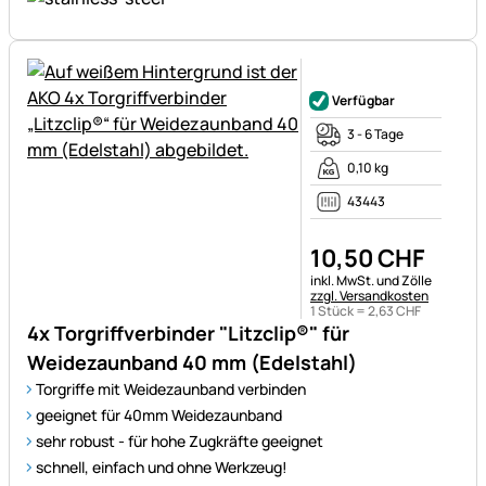
Noch keine Bewertungen ab
Verfügbar
3 - 6 Tage
0,10 kg
43443
10
,
50
CHF
Steuerhinweis:
inkl. MwSt. und Zölle
zzgl. Versandkosten
1 Stück =
2
,
63
CHF
4x Torgriffverbinder "Litzclip®" für
Weidezaunband 40 mm (Edelstahl)
Torgriffe mit Weidezaunband verbinden
geeignet für 40mm Weidezaunband
sehr robust - für hohe Zugkräfte geeignet
schnell, einfach und ohne Werkzeug!