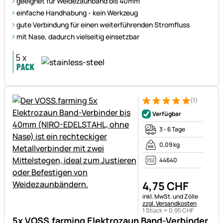
geeignet für Weidezaunband bis 40mm
einfache Handhabung - kein Werkzeug
gute Verbindung für einen weiterführenden Stromfluss
mit Nase, dadurch vielseitig einsetzbar
(1)
Bewertung: 5 von 5 (1 Bewert
1 Bewertung
Verfügbar
3 - 6 Tage
0,09 kg
44640
4
,
75
CHF
Steuerhinweis:
inkl. MwSt. und Zölle
zzgl. Versandkosten
1 Stück =
0
,
95
CHF
5x VOSS.farming Elektrozaun Band-Verbinder