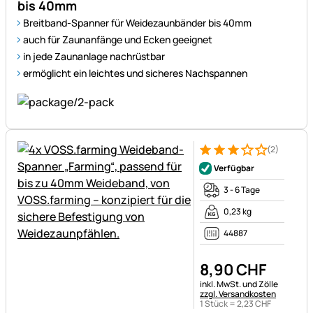
bis 40mm
Breitband-Spanner für Weidezaunbänder bis 40mm
auch für Zaunanfänge und Ecken geeignet
in jede Zaunanlage nachrüstbar
ermöglicht ein leichtes und sicheres Nachspannen
(2)
Bewertung: 3 von 5 (2 Bewer
2 Bewertungen
Verfügbar
3 - 6 Tage
0,23 kg
44887
8
,
90
CHF
Steuerhinweis:
inkl. MwSt. und Zölle
zzgl. Versandkosten
1 Stück =
2
,
23
CHF