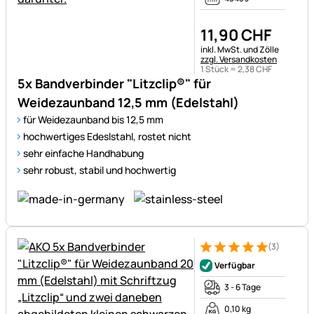
11
,
90
CHF
Steuerhinweis:
inkl. MwSt. und Zölle
zzgl. Versandkosten
1 Stück =
2
,
38
CHF
5x Bandverbinder "Litzclip®" für
Weidezaunband 12,5 mm (Edelstahl)
für Weidezaunband bis 12,5 mm
hochwertiges Edeslstahl, rostet nicht
sehr einfache Handhabung
sehr robust, stabil und hochwertig
(3)
Bewertung: 5 von 5 (3 Bewer
3 Bewertungen
Verfügbar
3 - 6 Tage
0,10 kg