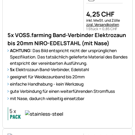
4
,
25
CHF
Steuerhinweis:
inkl. MwSt. und Zölle
zzgl. Versandkosten
1 Stück =
0
,
85
CHF
5x VOSS.farming Band-Verbinder Elektrozaun
bis 20mm NIRO-EDELSTAHL (mit Nase)
ACHTUNG:
Das Bild entspricht nicht der ursprünglichen
Spezifikation. Das tatsächlich gelieferte Material des Bandes
entspricht der vereinbarten Ausführung.
5x
Elektrozaun Band-Verbinder, Edelstahl
geeignet für Weidezaunband bis 20mm
einfache Handhabung - kein Werkzeug
gute Verbindung für einen weiterführenden Stromfluss
mit Nase, dadurch vielseitig einsetzbar