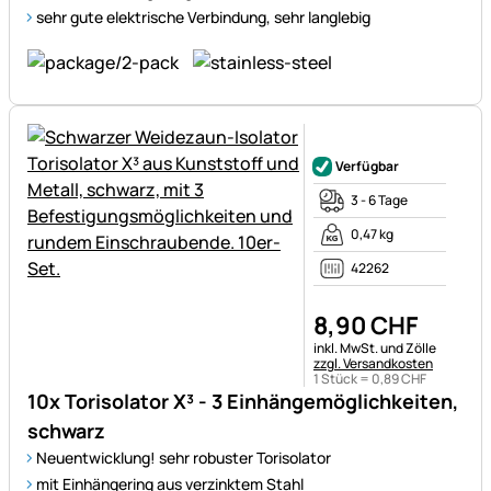
sehr gute elektrische Verbindung, sehr langlebig
Noch keine Bewertungen ab
Verfügbar
3 - 6 Tage
0,47 kg
42262
8
,
90
CHF
Steuerhinweis:
inkl. MwSt. und Zölle
zzgl. Versandkosten
1 Stück =
0
,
89
CHF
10x Torisolator X³ - 3 Einhängemöglichkeiten,
schwarz
Neuentwicklung! sehr robuster Torisolator
mit Einhängering aus verzinktem Stahl