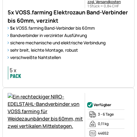
zzgl. Versandkosten
1 Stück =
0
,
84
CHF
5x VOSS.farming Elektrozaun Band-Verbinder
bis 60mm, verzinkt
5x
VOSS.farming Band-Verbinder bis 60mm
Bandverbinder in verzinkter Ausführung
sichere mechanische und elektrische Verbindung
sehr breit, leichte Montage, robust
verschweißte Nahtstellen
Noch keine Bewertungen ab
Verfügbar
3 - 6 Tage
0,11 kg
44652