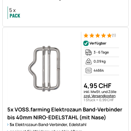
(1)
Bewertung: 5 von 5 (1 Bewert
1 Bewertung
Verfügbar
3 - 6 Tage
0,09 kg
44664
4
,
95
CHF
Steuerhinweis:
inkl. MwSt. und Zölle
zzgl. Versandkosten
1 Stück =
0
,
99
CHF
5x VOSS.farming Elektrozaun Band-Verbinder
bis 40mm NIRO-EDELSTAHL (mit Nase)
5x
Elektrozaun Band-Verbinder, Edelstahl