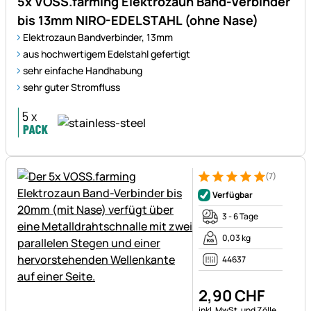
5x VOSS.farming Elektrozaun Band-Verbinder
bis 13mm NIRO-EDELSTAHL (ohne Nase)
Elektrozaun Bandverbinder, 13mm
aus hochwertigem Edelstahl gefertigt
sehr einfache Handhabung
sehr guter Stromfluss
(7)
Bewertung: 5 von 5 (7 Bewer
7 Bewertungen
Verfügbar
3 - 6 Tage
0,03 kg
44637
2
,
90
CHF
Steuerhinweis:
inkl. MwSt. und Zölle