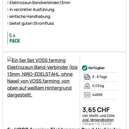
Elektrozaun Bandverbinder,13mm
in verzinkter Ausführung
einfache Handhabung
bietet guten Stromfluss
Noch keine Bewertungen ab
Verfügbar
3 - 6 Tage
0,03 kg
44658
3
,
65
CHF
Steuerhinweis:
inkl. MwSt. und Zölle
zzgl. Versandkosten
1 Stück =
0
,
73
CHF