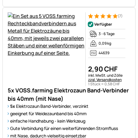
(7)
Bewertung: 5 von 5 (7 Bewer
7 Bewertungen
Verfügbar
3 - 6 Tage
0,09 kg
44639
2
,
90
CHF
Steuerhinweis:
inkl. MwSt. und Zölle
zzgl. Versandkosten
1 Stück =
0
,
58
CHF
5x VOSS.farming Elektrozaun Band-Verbinder
bis 40mm (mit Nase)
5x
Elektrozaun Band-Verbinder, verzinkt
geeignet für Weidezaunband bis 40mm
einfache Handhabung - kein Werkzeug
Gute Verbindung für einen weiterführenden Stromfluss
mit Nase, dadurch vielseitig einsetzbar