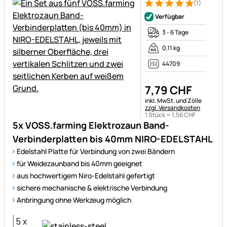
(1)
Bewertung: 5 von 5 (1 Bewert
1 Bewertung
Verfügbar
3 - 6 Tage
0,11 kg
44709
7
,
79
CHF
Steuerhinweis:
inkl. MwSt. und Zölle
zzgl. Versandkosten
1 Stück =
1
,
56
CHF
5x VOSS.farming Elektrozaun Band-
Verbinderplatten bis 40mm NIRO-EDELSTAHL
Edelstahl Platte für Verbindung von zwei Bändern
für Weidezaunband bis 40mm geeignet
aus hochwertigem Niro-Edelstahl gefertigt
sichere mechanische & elektrische Verbindung
Anbringung ohne Werkzeug möglich