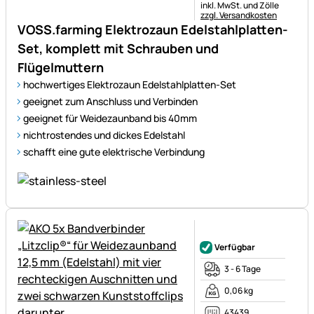
Steuerhinweis:
inkl. MwSt. und Zölle
zzgl. Versandkosten
VOSS.farming Elektrozaun Edelstahlplatten-
Set, komplett mit Schrauben und
Flügelmuttern
hochwertiges Elektrozaun Edelstahlplatten-Set
geeignet zum Anschluss und Verbinden
geeignet für Weidezaunband bis 40mm
nichtrostendes und dickes Edelstahl
schafft eine gute elektrische Verbindung
Noch keine Bewertungen ab
Verfügbar
3 - 6 Tage
0,06 kg
43439