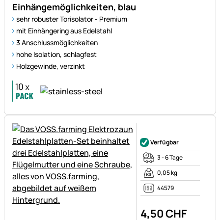
Einhängemöglichkeiten, blau
sehr robuster Torisolator - Premium
mit Einhängering aus Edelstahl
3 Anschlussmöglichkeiten
hohe Isolation, schlagfest
Holzgewinde, verzinkt
Noch keine Bewertungen ab
Verfügbar
3 - 6 Tage
0,05 kg
44579
4
,
50
CHF