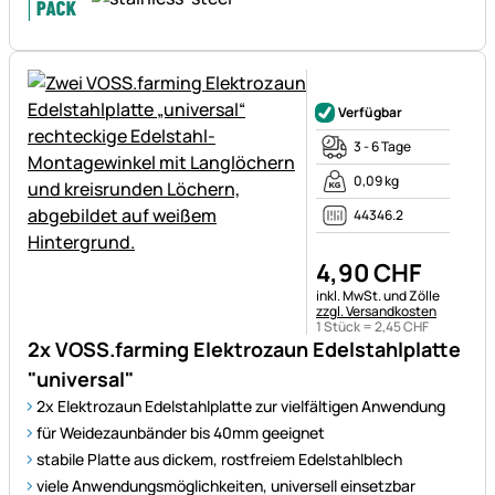
Noch keine Bewertungen ab
Verfügbar
3 - 6 Tage
0,09 kg
44346.2
4
,
90
CHF
Steuerhinweis:
inkl. MwSt. und Zölle
zzgl. Versandkosten
1 Stück =
2
,
45
CHF
2x VOSS.farming Elektrozaun Edelstahlplatte
"universal"
2x Elektrozaun Edelstahlplatte zur vielfältigen Anwendung
für Weidezaunbänder bis 40mm geeignet
stabile Platte aus dickem, rostfreiem Edelstahlblech
viele Anwendungsmöglichkeiten, universell einsetzbar