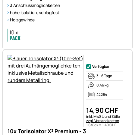
3 Anschlussmöglichkeiten
hohe Isolation, schlagfest
Holzgewinde
Noch keine Bewertungen ab
Verfügbar
3 - 6 Tage
0,46 kg
42264
14
,
90
CHF
Steuerhinweis:
inkl. MwSt. und Zölle
zzgl. Versandkosten
1 Stück =
1
,
49
CHF
10x Torisolator X³ Premium - 3