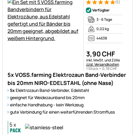
(5)
Bewertung: 5 von 5 (5 Bewer
5 Bewertungen
Verfügbar
3 - 6 Tage
0,02 kg
44638
3
,
90
CHF
Steuerhinweis:
inkl. MwSt. und Zölle
zzgl. Versandkosten
1 Stück =
0
,
78
CHF
5x VOSS.farming Elektrozaun Band-Verbinder
bis 20mm NIRO-EDELSTAHL (ohne Nase)
5x
Elektrozaun Band-Verbinder, Edelstahl
geeignet für Weidezaunband bis 20mm
einfache Handhabung - kein Werkzeug
gute Verbindung für einen weiterführenden Stromfluss