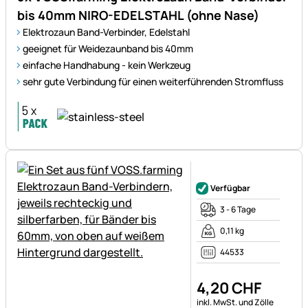
bis 40mm NIRO-EDELSTAHL (ohne Nase)
Elektrozaun Band-Verbinder, Edelstahl
geeignet für Weidezaunband bis 40mm
einfache Handhabung - kein Werkzeug
sehr gute Verbindung für einen weiterführenden Stromfluss
Noch keine Bewertungen ab
Verfügbar
3 - 6 Tage
0,11 kg
44533
4
,
20
CHF
Steuerhinweis:
inkl. MwSt. und Zölle