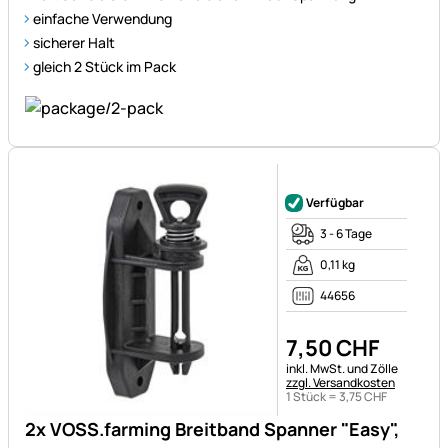
einfache Verwendung
sicherer Halt
gleich 2 Stück im Pack
Noch keine Bewertungen ab
Verfügbar
3 - 6 Tage
0,11 kg
44656
7
,
50
CHF
Steuerhinweis:
inkl. MwSt. und Zölle
zzgl. Versandkosten
1 Stück =
3
,
75
CHF
2x VOSS.farming Breitband Spanner "Easy",