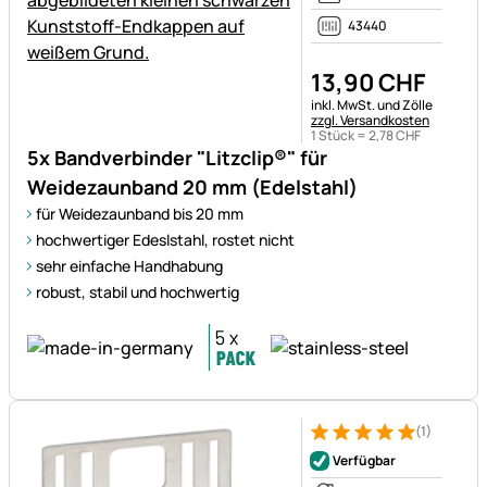
43440
13
,
90
CHF
Steuerhinweis:
inkl. MwSt. und Zölle
zzgl. Versandkosten
1 Stück =
2
,
78
CHF
5x Bandverbinder "Litzclip®" für
Weidezaunband 20 mm (Edelstahl)
für Weidezaunband bis 20 mm
hochwertiger Edeslstahl, rostet nicht
sehr einfache Handhabung
robust, stabil und hochwertig
(1)
Bewertung: 5 von 5 (1 Bewert
1 Bewertung
Verfügbar