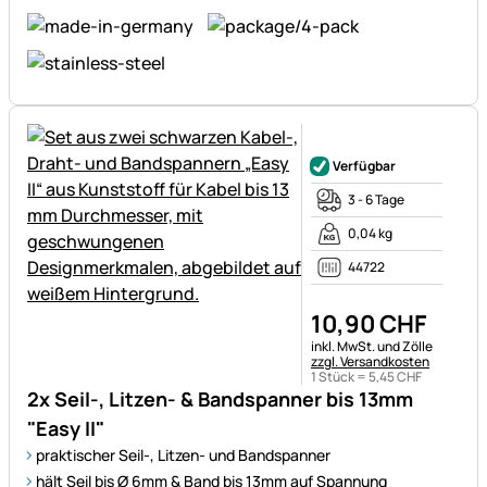
Noch keine Bewertungen ab
Verfügbar
3 - 6 Tage
0,04 kg
44722
10
,
90
CHF
Steuerhinweis:
inkl. MwSt. und Zölle
zzgl. Versandkosten
1 Stück =
5
,
45
CHF
2x Seil-, Litzen- & Bandspanner bis 13mm
"Easy II"
praktischer Seil-, Litzen- und Bandspanner
hält Seil bis Ø 6mm & Band bis 13mm auf Spannung