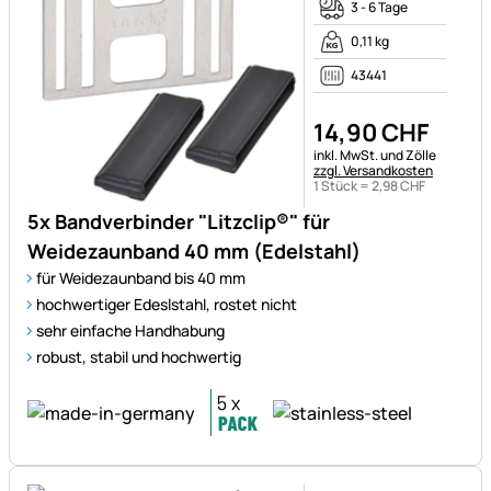
3 - 6 Tage
0,11 kg
43441
14
,
90
CHF
Steuerhinweis:
inkl. MwSt. und Zölle
zzgl. Versandkosten
1 Stück =
2
,
98
CHF
5x Bandverbinder "Litzclip®" für
Weidezaunband 40 mm (Edelstahl)
für Weidezaunband bis 40 mm
hochwertiger Edeslstahl, rostet nicht
sehr einfache Handhabung
robust, stabil und hochwertig