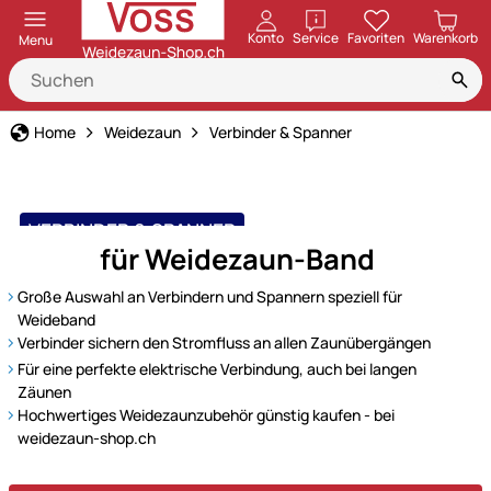
öffnen
Konto
Service
Favoriten
Warenkorb
Menu
Home
Weidezaun
Verbinder & Spanner
VERBINDER & SPANNER
für Weidezaun-Band
für Band, Seil, Litze und Draht
Große Auswahl an Verbindern und Spannern speziell für
Weideband
Verbinder sichern den Stromfluss an allen Zaunübergängen
Für eine perfekte elektrische Verbindung, auch bei langen
Zäunen
Hochwertiges Weidezaunzubehör günstig kaufen - bei
weidezaun-shop.ch