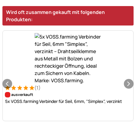
Wird oft zusammen gekauft mit folgenden
Produkten:
(1)
Bewertung: 5 von 5 (1 Bewertungen)
1 Bewertung
ausverkauft
5x VOSS.farming Verbinder für Seil, 6mm, "Simplex", verzinkt