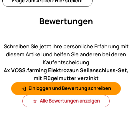
Frage zum Artikel?
Hier
stellen!
Bewertungen
Noch keine Bewertungen ab
Schreiben Sie jetzt Ihre persönliche Erfahrung mit
diesem Artikel und helfen Sie anderen bei deren
Kaufentscheidung
4x VOSS.farming Elektrozaun Seilanschluss-Set,
mit Flügelmutter verzinkt
Einloggen und Bewertung schreiben
Alle Bewertungen anzeigen
Fußzeile