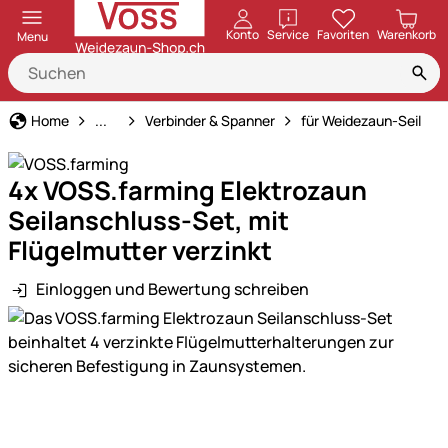
öffnen
Konto
Service
Favoriten
Warenkorb
Menu
Weidezaun
Home
...
Verbinder & Spanner
für Weidezaun-Seil
4x VOSS.farming Elektrozaun
Seilanschluss-Set, mit
Flügelmutter verzinkt
Einloggen und Bewertung schreiben
Produktgalerie