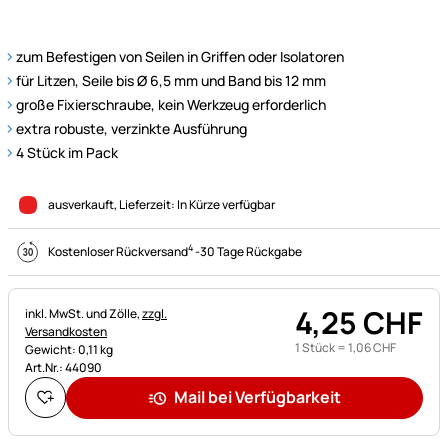
zum Befestigen von Seilen in Griffen oder Isolatoren
für Litzen, Seile bis Ø 6,5 mm und Band bis 12 mm
große Fixierschraube, kein Werkzeug erforderlich
extra robuste, verzinkte Ausführung
4 Stück im Pack
ausverkauft
, Lieferzeit:
In Kürze verfügbar
4
Kostenloser Rückversand
-
30 Tage Rückgabe
4
,
25
CHF
Steuerhinweis:
inkl. MwSt. und Zölle,
zzgl.
Versandkosten
1 Stück =
1
,
06
CHF
Gewicht: 0,11 kg
Art.Nr.: 44090
Mail bei Verfügbarkeit