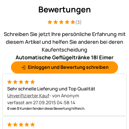
Bewertungen
(3)
Bewertung: 5 von 5 (3 Bewertungen)
3 Bewertungen
Schreiben Sie jetzt Ihre persönliche Erfahrung mit
diesem Artikel und helfen Sie anderen bei deren
Kaufentscheidung
Automatische Geflügeltränke 18l Eimer
Einloggen und Bewertung schreiben
5 von 5
Sehr schnelle Lieferung und Top Qualität
Unverifizierter Kauf
- von Anonym
verfasst am 27.09.2015 04:58:14
0 von 0
Kunden fanden diese Bewertung hilfreich.
5 von 5