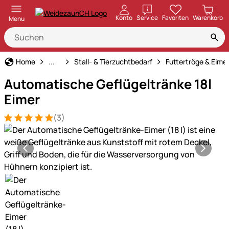
öffnen
Konto
Service
Favoriten
Warenkorb
Menu
Haus und Hof
Home
...
Stall- & Tierzuchtbedarf
Futtertröge & Eime
Automatische Geflügeltränke 18l
Eimer
(3)
Bewertung: 5 von 5 (3 Bewertungen)
3 Bewertungen
Produktgalerie