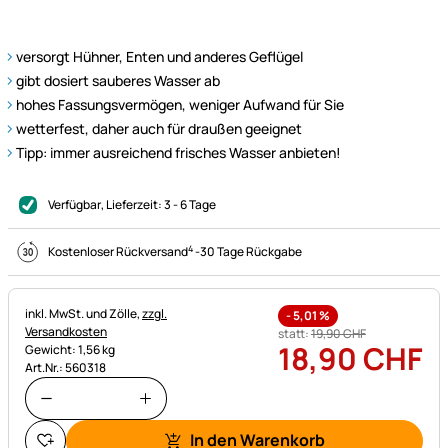
versorgt Hühner, Enten und anderes Geflügel
gibt dosiert sauberes Wasser ab
hohes Fassungsvermögen, weniger Aufwand für Sie
wetterfest, daher auch für draußen geeignet
Tipp: immer ausreichend frisches Wasser anbieten!
Verfügbar
, Lieferzeit:
3 - 6 Tage
4
Kostenloser Rückversand
-
30 Tage Rückgabe
Steuerhinweis:
inkl. MwSt. und Zölle,
zzgl.
-
5,01
%
Versandkosten
statt:
19
,
90
CHF
18
,
90
CHF
Gewicht: 1,56 kg
Art.Nr.: 560318
In den Warenkorb