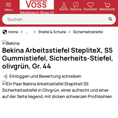
öffnen
Konto
Service
Favoriten
Warenkorb
Menu
Arbeitskleidung & Schutzausrüstung
Home
...
Stiefel & Schuhe
Sicherheitsstiefel
Bekina Arbeitsstiefel StepliteX, S5
Gummistiefel, Sicherheits-Stiefel,
olivgrün, Gr. 44
Einloggen und Bewertung schreiben
Produktgalerie