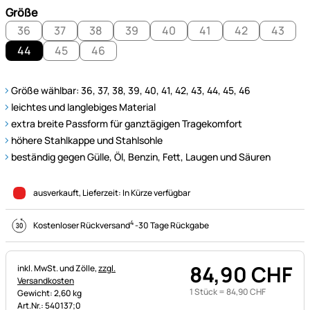
Größe
36
37
38
39
40
41
42
43
44
45
46
Größe wählbar: 36, 37, 38, 39, 40, 41, 42, 43, 44, 45, 46
leichtes und langlebiges Material
extra breite Passform für ganztägigen Tragekomfort
höhere Stahlkappe und Stahlsohle
beständig gegen Gülle, Öl, Benzin, Fett, Laugen und Säuren
ausverkauft
, Lieferzeit:
In Kürze verfügbar
4
Kostenloser Rückversand
-
30 Tage Rückgabe
84
,
90
CHF
Steuerhinweis:
inkl. MwSt. und Zölle,
zzgl.
Versandkosten
1 Stück =
84
,
90
CHF
Gewicht: 2,60 kg
Art.Nr.: 540137;0