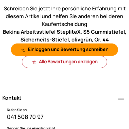
Schreiben Sie jetzt Ihre persönliche Erfahrung mit
diesem Artikel und helfen Sie anderen bei deren
Kaufentscheidung
Bekina Arbeitsstiefel StepliteX, S5 Gummistiefel,
Sicherheits-Stiefel, olivgrün, Gr. 44
Einloggen und Bewertung schreiben
Alle Bewertungen anzeigen
Fußzeile
Kontakt
Rufen Sie an
041 508 70 97
Senden Sie uns eine Nachricht