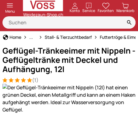
öffnen
Konto
Service
Favoriten
Warenkorb
Menu
Haus und Hof
Home
...
Stall- & Tierzuchtbedarf
Futtertröge & Eime
Geflügel-Tränkeeimer mit Nippeln -
Geflügeltränke mit Deckel und
Aufhängung, 12l
(1)
Bewertung: 5 von 5 (1 Bewertungen)
1 Bewertung
Produktgalerie