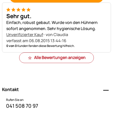
5 von 5
Sehr gut.
Einfach, robust gebaut. Wurde von den Hühnern
sofort angenommen. Sehr hygienische Lösung.
Unverifizierter Kauf
- von Claudia
verfasst am 06.08.2015 13:44:16
0 von 0
Kunden fanden diese Bewertung hilfreich.
Alle Bewertungen anzeigen
Fußzeile
Kontakt
Rufen Sie an
041 508 70 97