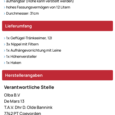
aufhängbar (Höhe kann verstellt werden)
hohes Fassungsvermögen von 12 Litern
Durchmesser: 31cm
Lieferumfang
1x Geflügel-Tränkeeimer, 12l
3x Nippel mit Filtern
1x Aufhängevorrichtung mit Leine
1x Höhenversteller
1x Haken
Herstellerangaben
Verantwortliche Stelle
Olba B.V
De Mars 13
T.A.V. Dhr D. Olde Bannink
7742 PT Coevorden