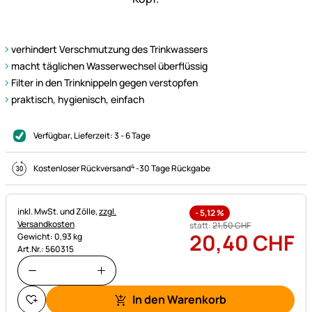
verhindert Verschmutzung des Trinkwassers
macht täglichen Wasserwechsel überflüssig
Filter in den Trinknippeln gegen verstopfen
praktisch, hygienisch, einfach
Verfügbar
, Lieferzeit:
3 - 6 Tage
4
Kostenloser Rückversand
-
30 Tage Rückgabe
Steuerhinweis:
inkl. MwSt. und Zölle,
zzgl.
-
5,12
%
Versandkosten
statt:
21
,
50
CHF
20
,
40
CHF
Gewicht: 0,93 kg
Art.Nr.: 560315
In den Warenkorb