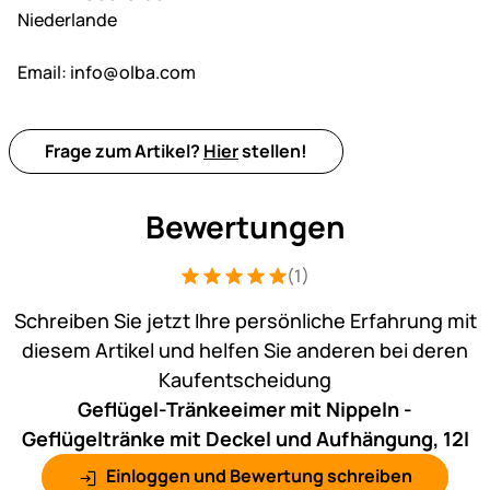
Niederlande
Email:
info@olba.com
Frage zum Artikel?
Hier
stellen!
Bewertungen
(1)
Bewertung: 5 von 5 (1 Bewertungen)
1 Bewertung
Schreiben Sie jetzt Ihre persönliche Erfahrung mit
diesem Artikel und helfen Sie anderen bei deren
Kaufentscheidung
Geflügel-Tränkeeimer mit Nippeln -
Geflügeltränke mit Deckel und Aufhängung, 12l
Einloggen und Bewertung schreiben