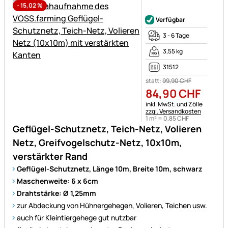
-
15,02
%
Noch keine Bewertungen ab
Verfügbar
3 - 6 Tage
3,55 kg
31512
statt:
99
,
90
CHF
84
,
90
CHF
Steuerhinweis:
inkl. MwSt. und Zölle
zzgl. Versandkosten
1 m² =
0
,
85
CHF
Geflügel-Schutznetz, Teich-Netz, Volieren
Netz, Greifvogelschutz-Netz, 10x10m,
verstärkter Rand
Geflügel-Schutznetz, Länge 10m, Breite 10m, schwarz
Maschenweite: 6 x 6cm
Drahtstärke: Ø 1,25mm
zur Abdeckung von Hühnergehegen, Volieren, Teichen usw.
auch für Kleintiergehege gut nutzbar