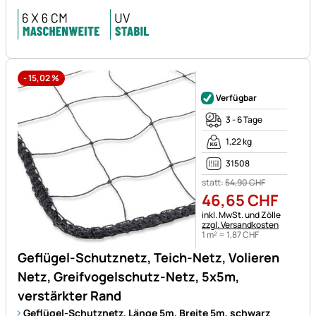
-
15,02
%
Noch keine Bewertungen ab
Verfügbar
3 - 6 Tage
1,22 kg
31508
statt:
54
,
90
CHF
46
,
65
CHF
Steuerhinweis:
inkl. MwSt. und Zölle
zzgl. Versandkosten
1 m² =
1
,
87
CHF
Geflügel-Schutznetz, Teich-Netz, Volieren
Netz, Greifvogelschutz-Netz, 5x5m,
verstärkter Rand
Geflügel-Schutznetz, Länge 5m, Breite 5m, schwarz