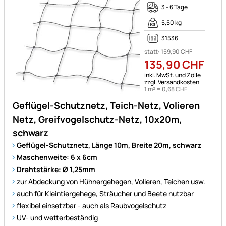
3 - 6 Tage
5,50 kg
31536
statt:
159
,
90
CHF
135
,
90
CHF
Steuerhinweis:
inkl. MwSt. und Zölle
zzgl. Versandkosten
1 m² =
0
,
68
CHF
Geflügel-Schutznetz, Teich-Netz, Volieren
Netz, Greifvogelschutz-Netz, 10x20m,
schwarz
Geflügel-Schutznetz, Länge 10m, Breite 20m, schwarz
Maschenweite: 6 x 6cm
Drahtstärke: Ø 1,25mm
zur Abdeckung von Hühnergehegen, Volieren, Teichen usw.
auch für Kleintiergehege, Sträucher und Beete nutzbar
flexibel einsetzbar - auch als Raubvogelschutz
UV- und wetterbeständig