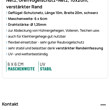
Netz, Greifvogelschutz-Netz, 10x20m,
verstärkter Rand
Geflügel-Schutznetz, Länge 10m, Breite 20m, schwarz
Maschenweite: 6 x 6cm
Drahtstärke: Ø 1,25mm
zur Abdeckung von Hühnergehegen, Volieren, Teichen usw.
auch für Kleintiergehege gut nutzbar
flexibel einsetzbar - sehr guter Raubvogelschutz
sehr stabil und belastbar dank
verstärkter Randeinfassung
UV- und wetterbeständig
Fußzeile
Kontakt