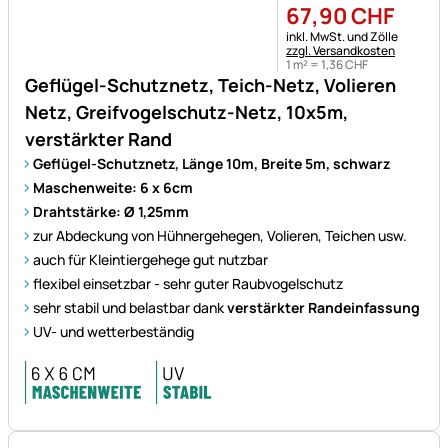
67
,
90
CHF
Steuerhinweis:
inkl. MwSt. und Zölle
zzgl. Versandkosten
1 m² =
1
,
36
CHF
Geflügel-Schutznetz, Teich-Netz, Volieren
Netz, Greifvogelschutz-Netz, 10x5m,
verstärkter Rand
Geflügel-Schutznetz, Länge 10m, Breite 5m, schwarz
Maschenweite: 6 x 6cm
Drahtstärke: Ø 1,25mm
zur Abdeckung von Hühnergehegen, Volieren, Teichen usw.
auch für Kleintiergehege gut nutzbar
flexibel einsetzbar - sehr guter Raubvogelschutz
sehr stabil und belastbar dank
verstärkter Randeinfassung
UV- und wetterbeständig