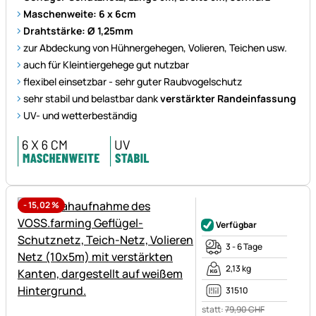
Maschenweite: 6 x 6cm
Drahtstärke: Ø 1,25mm
zur Abdeckung von Hühnergehegen, Volieren, Teichen usw.
auch für Kleintiergehege gut nutzbar
flexibel einsetzbar - sehr guter Raubvogelschutz
sehr stabil und belastbar dank
verstärkter Randeinfassung
UV- und wetterbeständig
-
15,02
%
Noch keine Bewertungen ab
Verfügbar
3 - 6 Tage
2,13 kg
31510
statt:
79
,
90
CHF