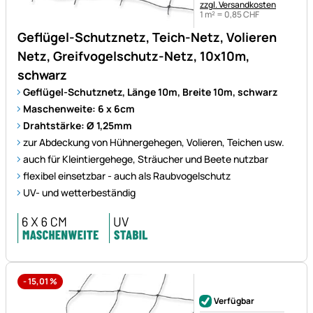
zzgl. Versandkosten
1 m² =
0
,
85
CHF
Geflügel-Schutznetz, Teich-Netz, Volieren
Netz, Greifvogelschutz-Netz, 10x10m,
schwarz
Geflügel-Schutznetz, Länge 10m, Breite 10m, schwarz
Maschenweite: 6 x 6cm
Drahtstärke: Ø 1,25mm
zur Abdeckung von Hühnergehegen, Volieren, Teichen usw.
auch für Kleintiergehege, Sträucher und Beete nutzbar
flexibel einsetzbar - auch als Raubvogelschutz
UV- und wetterbeständig
-
15,01
%
Noch keine Bewertungen ab
Verfügbar