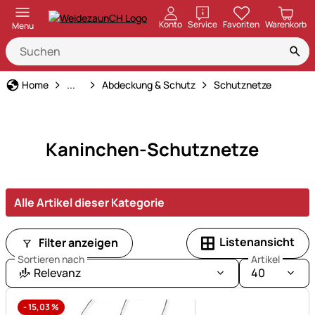
öffnen
Konto
Service
Favoriten
Warenkorb
Menu
Haus und Hof
Home
...
Abdeckung & Schutz
Schutznetze
Kaninchen-Schutznetze
Alle Artikel dieser Kategorie
Listenansicht
Filter anzeigen
Sortieren nach
Artikel
Relevanz
40
-
15,03
%
Noch keine Bewertungen ab