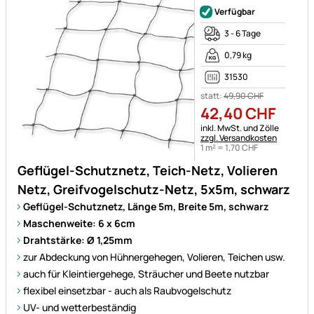
Verfügbar
3 - 6 Tage
0,79 kg
31530
statt:
49
,
90
CHF
42
,
40
CHF
Steuerhinweis:
inkl. MwSt. und Zölle
zzgl. Versandkosten
1 m² =
1
,
70
CHF
Geflügel-Schutznetz, Teich-Netz, Volieren
Netz, Greifvogelschutz-Netz, 5x5m, schwarz
Geflügel-Schutznetz, Länge 5m, Breite 5m, schwarz
Maschenweite: 6 x 6cm
Drahtstärke: Ø 1,25mm
zur Abdeckung von Hühnergehegen, Volieren, Teichen usw.
auch für Kleintiergehege, Sträucher und Beete nutzbar
flexibel einsetzbar - auch als Raubvogelschutz
UV- und wetterbeständig