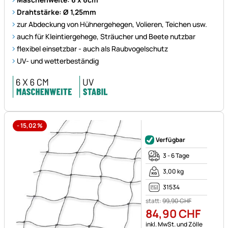
Drahtstärke: Ø 1,25mm
zur Abdeckung von Hühnergehegen, Volieren, Teichen usw.
auch für Kleintiergehege, Sträucher und Beete nutzbar
flexibel einsetzbar - auch als Raubvogelschutz
UV- und wetterbeständig
-
15,02
%
Noch keine Bewertungen ab
Verfügbar
3 - 6 Tage
3,00 kg
31534
statt:
99
,
90
CHF
84
,
90
CHF
Steuerhinweis:
inkl. MwSt. und Zölle