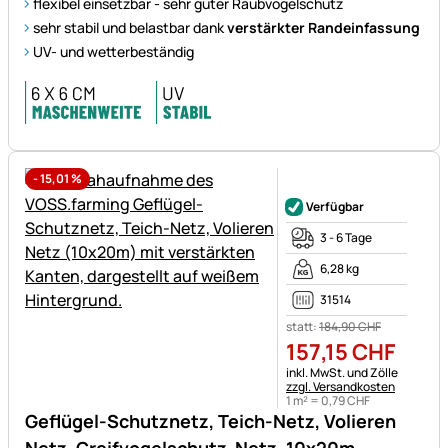
flexibel einsetzbar - sehr guter Raubvogelschutz
sehr stabil und belastbar dank
verstärkter Randeinfassung
UV- und wetterbeständig
-
15,01
%
Noch keine Bewertungen ab
Verfügbar
3 - 6 Tage
6,28 kg
31514
statt:
184
,
90
CHF
157
,
15
CHF
Steuerhinweis:
inkl. MwSt. und Zölle
zzgl. Versandkosten
1 m² =
0
,
79
CHF
Geflügel-Schutznetz, Teich-Netz, Volieren