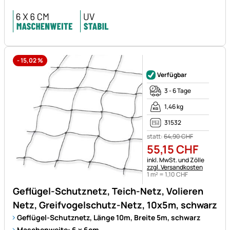
-
15,02
%
Noch keine Bewertungen ab
Verfügbar
3 - 6 Tage
1,46 kg
31532
statt:
64
,
90
CHF
55
,
15
CHF
Steuerhinweis:
inkl. MwSt. und Zölle
zzgl. Versandkosten
1 m² =
1
,
10
CHF
Geflügel-Schutznetz, Teich-Netz, Volieren
Netz, Greifvogelschutz-Netz, 10x5m, schwarz
Geflügel-Schutznetz, Länge 10m, Breite 5m, schwarz
Maschenweite: 6 x 6cm