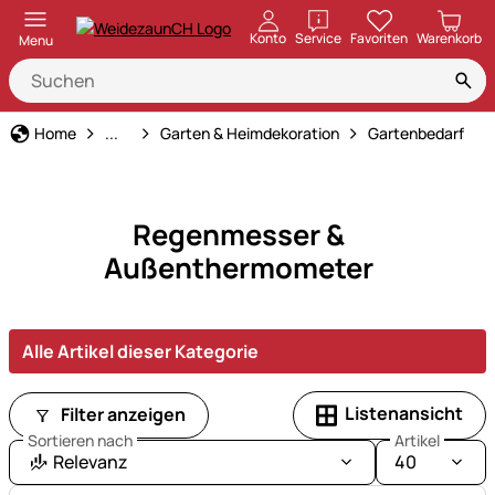
öffnen
Konto
Service
Favoriten
Warenkorb
Menu
Haus und Hof
Home
...
Garten & Heimdekoration
Gartenbedarf
Regenmesser &
Außenthermometer
Alle Artikel dieser Kategorie
Listenansicht
Filter anzeigen
Sortieren nach
Artikel
Relevanz
40