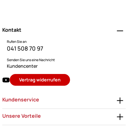
Fußzeile
Kontakt
Rufen Sie an
041 508 70 97
Senden Sie uns eine Nachricht
Kundencenter
Vertrag widerrufen
Kundenservice
Unsere Vorteile