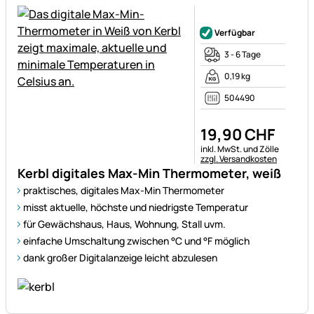
Noch keine Bewertungen ab
Verfügbar
3 - 6 Tage
0,19 kg
504490
19
,
90
CHF
Steuerhinweis:
inkl. MwSt. und Zölle
zzgl. Versandkosten
Kerbl digitales Max-Min Thermometer, weiß
praktisches, digitales Max-Min Thermometer
misst aktuelle, höchste und niedrigste Temperatur
für Gewächshaus, Haus, Wohnung, Stall uvm.
einfache Umschaltung zwischen °C und °F möglich
dank großer Digitalanzeige leicht abzulesen