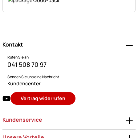
Fußzeile
Kontakt
Rufen Sie an
041 508 70 97
Senden Sie uns eine Nachricht
Kundencenter
Vertrag widerrufen
Kundenservice
Unsere Vorteile