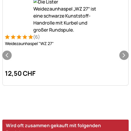
(6)
Bewertung: 5 von 5 (6 Bewertungen)
6 Bewertungen
Weidezaunhaspel "WZ 27"
12
,
50
CHF
Wird oft zusammen gekauft mit folgenden