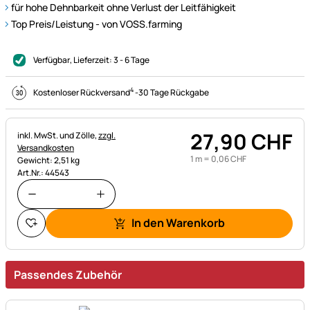
für hohe Dehnbarkeit ohne Verlust der Leitfähigkeit
Top Preis/Leistung - von VOSS.farming
Verfügbar
, Lieferzeit:
3 - 6 Tage
4
Kostenloser Rückversand
-
30 Tage Rückgabe
27
,
90
CHF
Steuerhinweis:
inkl. MwSt. und Zölle,
zzgl.
Versandkosten
1 m =
0
,
06
CHF
Gewicht: 2,51 kg
Art.Nr.: 44543
In den Warenkorb
Passendes Zubehör