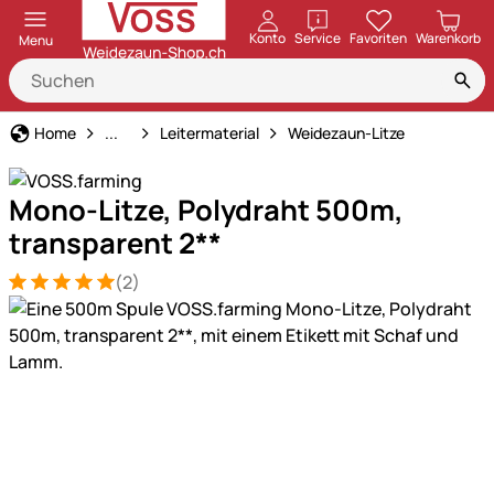
öffnen
Konto
Service
Favoriten
Warenkorb
Menu
Weidezaun
Home
...
Leitermaterial
Weidezaun-Litze
Mono-Litze, Polydraht 500m,
transparent 2**
(2)
Bewertung: 5 von 5 (2 Bewertungen)
2 Bewertungen
Produktgalerie