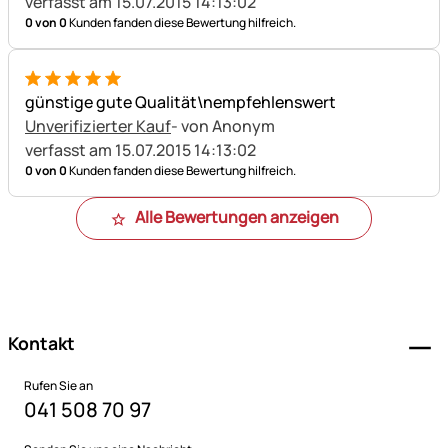
verfasst am 15.07.2015 14:13:02
0 von 0
Kunden fanden diese Bewertung hilfreich.
5 von 5
günstige gute Qualität\nempfehlenswert
Unverifizierter Kauf
- von Anonym
verfasst am 15.07.2015 14:13:02
0 von 0
Kunden fanden diese Bewertung hilfreich.
Alle Bewertungen anzeigen
Fußzeile
Kontakt
Rufen Sie an
041 508 70 97