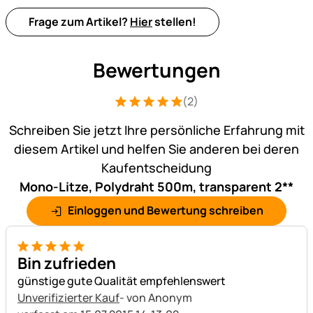
Frage zum Artikel?
Hier
stellen!
Bewertungen
(2)
Bewertung: 5 von 5 (2 Bewertungen)
2 Bewertungen
Schreiben Sie jetzt Ihre persönliche Erfahrung mit
diesem Artikel und helfen Sie anderen bei deren
Kaufentscheidung
Mono-Litze, Polydraht 500m, transparent 2**
Einloggen und Bewertung schreiben
5 von 5
Bin zufrieden
günstige gute Qualität empfehlenswert
Unverifizierter Kauf
- von Anonym