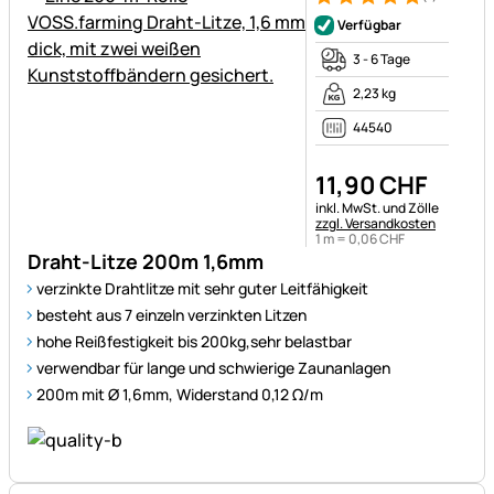
Bewertung: 5 von 5 (1 Bewert
1 Bewertung
Verfügbar
3 - 6 Tage
2,23 kg
44540
11
,
90
CHF
Steuerhinweis:
inkl. MwSt. und Zölle
zzgl. Versandkosten
1 m =
0
,
06
CHF
Draht-Litze 200m 1,6mm
verzinkte Drahtlitze mit sehr guter Leitfähigkeit
besteht aus 7 einzeln verzinkten Litzen
hohe Reißfestigkeit bis 200kg,sehr belastbar
verwendbar für lange und schwierige Zaunanlagen
200m mit Ø 1,6mm, Widerstand 0,12 Ω/m