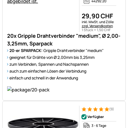
44292.20
29
,
90
CHF
Steuerhinweis:
inkl. MwSt. und Zölle
zzgl. Versandkosten
1 Stück =
1
,
50
CHF
20x Gripple Drahtverbinder "medium", Ø 2,00-
3,25mm, Sparpack
20-er SPARPACK:
Gripple Drahtverbinder "medium"
geeignet für Drähte von Ø 2,00mm bis 3,25mm
zum Verbinden, Spannen und Nachspannen
auch zum einfachen Lösen der Verbindung
einfach und schnell in der Anwendung
(9)
Bewertung: 5 von 5 (9 Bewer
9 Bewertungen
Verfügbar
3 - 6 Tage