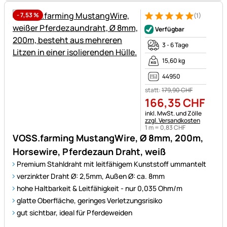
-
7,53
%
(1)
Bewertung: 5 von 5 (1 Bewert
1 Bewertung
Verfügbar
3 - 6 Tage
15,60 kg
44950
statt:
179
,
90
CHF
166
,
35
CHF
Steuerhinweis:
inkl. MwSt. und Zölle
zzgl. Versandkosten
1 m =
0
,
83
CHF
VOSS.farming MustangWire, Ø 8mm, 200m,
Horsewire, Pferdezaun Draht, weiß
Premium Stahldraht mit leitfähigem Kunststoff ummantelt
verzinkter Draht Ø: 2,5mm, Außen Ø: ca. 8mm
hohe Haltbarkeit & Leitfähigkeit - nur 0,035 Ohm/m
glatte Oberfläche, geringes Verletzungsrisiko
gut sichtbar, ideal für Pferdeweiden