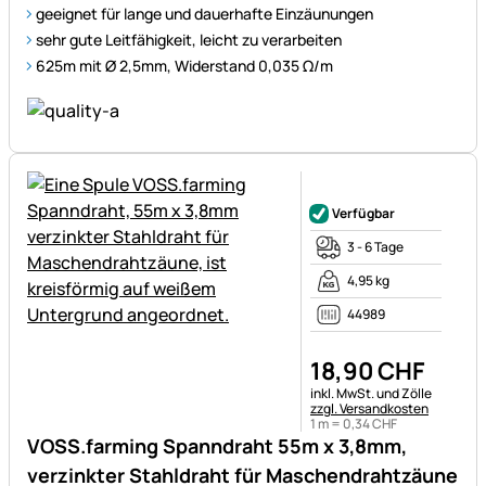
geeignet für lange und dauerhafte Einzäunungen
sehr gute Leitfähigkeit, leicht zu verarbeiten
625m mit Ø 2,5mm, Widerstand 0,035 Ω/m
Noch keine Bewertungen ab
Verfügbar
3 - 6 Tage
4,95 kg
44989
18
,
90
CHF
Steuerhinweis:
inkl. MwSt. und Zölle
zzgl. Versandkosten
1 m =
0
,
34
CHF
VOSS.farming Spanndraht 55m x 3,8mm,
verzinkter Stahldraht für Maschendrahtzäune