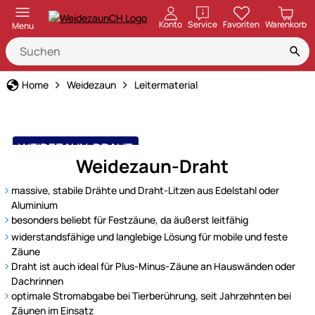
öffnen
Konto
Service
Favoriten
Warenkorb
Menu
Home
Weidezaun
Leitermaterial
WEIDEZAUN-DRAHT
Weidezaun-Draht
langlebig & sehr leitfähig
massive, stabile Drähte und Draht-Litzen aus Edelstahl oder
Aluminium
besonders beliebt für Festzäune, da äußerst leitfähig
widerstandsfähige und langlebige Lösung für mobile und feste
Zäune
Draht ist auch ideal für Plus-Minus-Zäune an Hauswänden oder
Dachrinnen
optimale Stromabgabe bei Tierberührung, seit Jahrzehnten bei
Zäunen im Einsatz