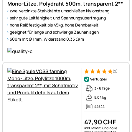
Mono-Litze, Polydraht 500m, transparent 2**
zwei verzinkte Stahldrähte umschließen Nylonstrang
sehr gute Leitfähigkeit und Spannungsübertragung
hohe Reißfestigkeit bis 45kg, hohe Dehnbarkeit
geeignet für lange und schwierige Zaunanlagen
500m mit Ø 1mm, Widerstand 0,35 Ω/m
(2)
Bewertung: 5 von 5 (2 Bewer
2 Bewertungen
Verfügbar
3 - 6 Tage
5,04 kg
44544
47
,
90
CHF
Steuerhinweis:
inkl. MwSt. und Zölle