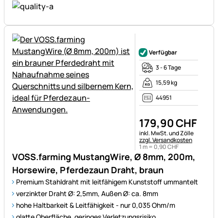
Noch keine Bewertungen ab
Verfügbar
3 - 6 Tage
15,59 kg
44951
179
,
90
CHF
Steuerhinweis:
inkl. MwSt. und Zölle
zzgl. Versandkosten
1 m =
0
,
90
CHF
VOSS.farming MustangWire, Ø 8mm, 200m,
Horsewire, Pferdezaun Draht, braun
Premium Stahldraht mit leitfähigem Kunststoff ummantelt
verzinkter Draht Ø: 2,5mm, Außen Ø: ca. 8mm
hohe Haltbarkeit & Leitfähigkeit - nur 0,035 Ohm/m
glatte Oberfläche, geringes Verletzungsrisiko