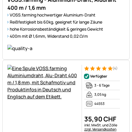
400 m / 1,6 mm
VOSS.farming hochwertiger Aluminium-Draht
Reißfestigkeit bis 60kg, geeignet für lange Zäune
hohe Korrosionsbeständigkeit & geringes Gewicht
400m mit Ø 1,6mm, Widerstand 0,02 Ω/m
(4)
Bewertung: 5 von 5 (4 Bewer
4 Bewertungen
Verfügbar
3 - 6 Tage
3,05 kg
44553
35
,
90
CHF
Steuerhinweis:
inkl. MwSt. und Zölle
zzgl. Versandkosten