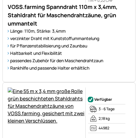
1 m =
0
,
22
CHF
VOSS.farming Spanndraht 110m x 3,4mm,
Stahldraht für Maschendrahtzäune, grün
ummantelt
Länge: 110m, Stärke: 3,4mm
verzinkter Draht mit Kunststoffummantelung
für Pflanzenstabilisierung und Zaunbau
Haltbarkeit und Flexibilität
passendes Zubehör für den Maschendrahtzaun
Rankhilfe und passende Halter erhältlich
Noch keine Bewertungen ab
Verfügbar
3 - 6 Tage
2,18 kg
44982