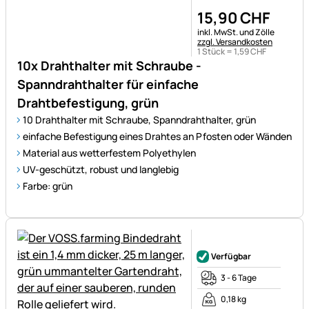
15
,
90
CHF
Steuerhinweis:
inkl. MwSt. und Zölle
zzgl. Versandkosten
1 Stück =
1
,
59
CHF
10x Drahthalter mit Schraube -
Spanndrahthalter für einfache
Drahtbefestigung, grün
10 Drahthalter mit Schraube, Spanndrahthalter, grün
einfache Befestigung eines Drahtes an Pfosten oder Wänden
Material aus wetterfestem Polyethylen
UV-geschützt, robust und langlebig
Farbe: grün
Noch keine Bewertungen ab
Verfügbar
3 - 6 Tage
0,18 kg