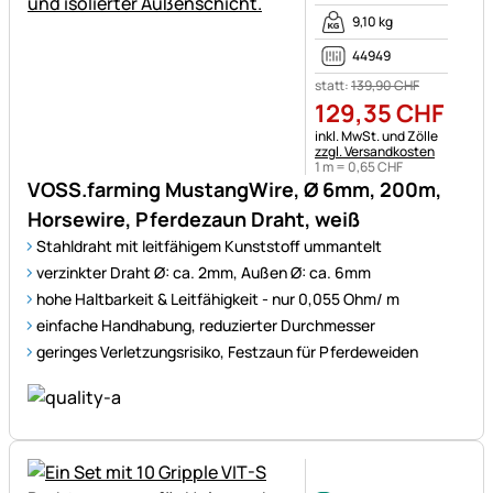
9,10 kg
44949
statt:
139
,
90
CHF
129
,
35
CHF
Steuerhinweis:
inkl. MwSt. und Zölle
zzgl. Versandkosten
1 m =
0
,
65
CHF
VOSS.farming MustangWire, Ø 6mm, 200m,
Horsewire, Pferdezaun Draht, weiß
Stahldraht mit leitfähigem Kunststoff ummantelt
verzinkter Draht Ø: ca. 2mm, Außen Ø: ca. 6mm
hohe Haltbarkeit & Leitfähigkeit - nur 0,055 Ohm/ m
einfache Handhabung, reduzierter Durchmesser
geringes Verletzungsrisiko, Festzaun für Pferdeweiden
Noch keine Bewertungen ab