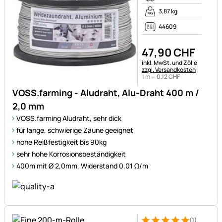
3,87 kg
44609
47
,
90
CHF
Steuerhinweis:
inkl. MwSt. und Zölle
zzgl. Versandkosten
1 m =
0
,
12
CHF
VOSS.farming - Aludraht, Alu-Draht 400 m /
2,0 mm
VOSS.farming Aludraht, sehr dick
für lange, schwierige Zäune geeignet
hohe Reißfestigkeit bis 90kg
sehr hohe Korrosionsbeständigkeit
400m mit Ø 2,0mm, Widerstand 0,01 Ω/m
(1)