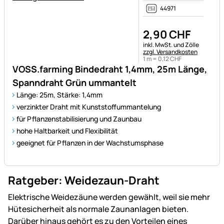
44971
2
,
90
CHF
Steuerhinweis:
inkl. MwSt. und Zölle
zzgl. Versandkosten
1 m =
0
,
12
CHF
VOSS.farming Bindedraht 1,4mm, 25m Länge,
Spanndraht Grün ummantelt
Länge: 25m, Stärke: 1,4mm
verzinkter Draht mit Kunststoffummantelung
für Pflanzenstabilisierung und Zaunbau
hohe Haltbarkeit und Flexibilität
geeignet für Pflanzen in der Wachstumsphase
Ratgeber: Weidezaun-Draht
Elektrische Weidezäune werden gewählt, weil sie mehr
Hütesicherheit als normale Zaunanlagen bieten.
Darüber hinaus gehört es zu den Vorteilen eines