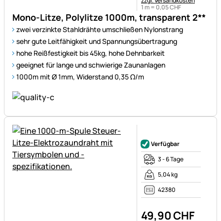
zzgl. Versandkosten
1 m =
0
,
05
CHF
Mono-Litze, Polylitze 1000m, transparent 2**
zwei verzinkte Stahldrähte umschließen Nylonstrang
sehr gute Leitfähigkeit und Spannungsübertragung
hohe Reißfestigkeit bis 45kg, hohe Dehnbarkeit
geeignet für lange und schwierige Zaunanlagen
1000m mit Ø 1mm, Widerstand 0,35 Ω/m
Noch keine Bewertungen ab
Verfügbar
3 - 6 Tage
5,04 kg
42380
49
,
90
CHF