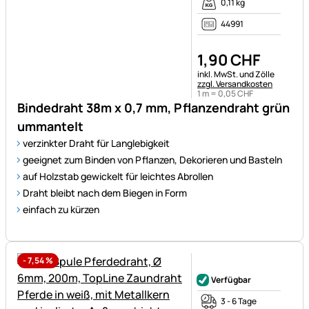
0,11 kg
44991
1
,
90
CHF
Steuerhinweis:
inkl. MwSt. und Zölle
zzgl. Versandkosten
1 m =
0
,
05
CHF
Bindedraht 38m x 0,7 mm, Pflanzendraht grün
ummantelt
verzinkter Draht für Langlebigkeit
geeignet zum Binden von Pflanzen, Dekorieren und Basteln
auf Holzstab gewickelt für leichtes Abrollen
Draht bleibt nach dem Biegen in Form
einfach zu kürzen
-
7,54
%
Noch keine Bewertungen ab
Verfügbar
3 - 6 Tage