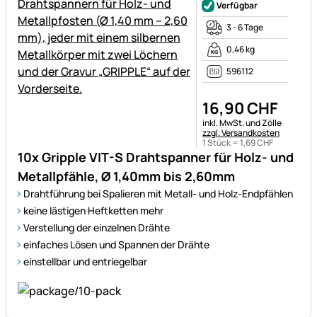
Verfügbar
3 - 6 Tage
0,46 kg
596112
16
,
90
CHF
Steuerhinweis:
inkl. MwSt. und Zölle
zzgl. Versandkosten
1 Stück =
1
,
69
CHF
10x Gripple VIT-S Drahtspanner für Holz- und
Metallpfähle, Ø 1,40mm bis 2,60mm
Drahtführung bei Spalieren mit Metall- und Holz-Endpfählen
keine lästigen Heftketten mehr
Verstellung der einzelnen Drähte
einfaches Lösen und Spannen der Drähte
einstellbar und entriegelbar