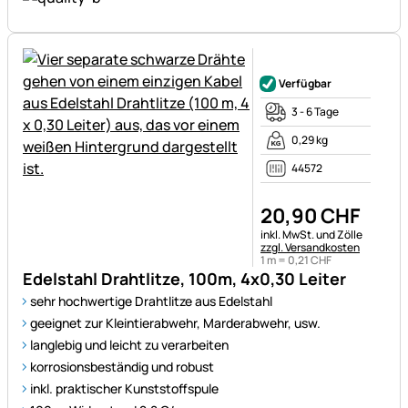
Noch keine Bewertungen ab
Verfügbar
3 - 6 Tage
0,29 kg
44572
20
,
90
CHF
Steuerhinweis:
inkl. MwSt. und Zölle
zzgl. Versandkosten
1 m =
0
,
21
CHF
Edelstahl Drahtlitze, 100m, 4x0,30 Leiter
sehr hochwertige Drahtlitze aus Edelstahl
geeignet zur Kleintierabwehr, Marderabwehr, usw.
langlebig und leicht zu verarbeiten
korrosionsbeständig und robust
inkl. praktischer Kunststoffspule