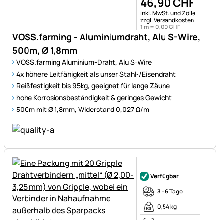
46
,
90
CHF
Steuerhinweis:
inkl. MwSt. und Zölle
zzgl. Versandkosten
1 m =
0
,
09
CHF
VOSS.farming - Aluminiumdraht, Alu S-Wire,
500m, Ø 1,8mm
VOSS.farming Aluminium-Draht, Alu S-Wire
4x höhere Leitfähigkeit als unser Stahl-/Eisendraht
Reißfestigkeit bis 95kg, geeignet für lange Zäune
hohe Korrosionsbeständigkeit & geringes Gewicht
500m mit Ø 1,8mm, Widerstand 0,027 Ω/m
Noch keine Bewertungen ab
Verfügbar
3 - 6 Tage
0,54 kg