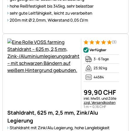
hohe Reißfestigkeit bis 345kg, sehr belastbar
sehr gute Leitfähigkeit, leicht zu verarbeiten
200m mit Ø 2,0mm, Widerstand 0,05 Ω/m
(3)
Bewertung: 5 von 5 (3 Bewer
3 Bewertungen
Verfügbar
3 - 6 Tage
23,92 kg
44584
99
,
90
CHF
Steuerhinweis:
inkl. MwSt. und Zölle
zzgl. Versandkosten
1 m =
0
,
16
CHF
Stahldraht, 625 m, 2,5 mm, Zink/Alu
Legierung
Stahldraht mit Zink/Alu Legierung, hohe Langlebigkeit