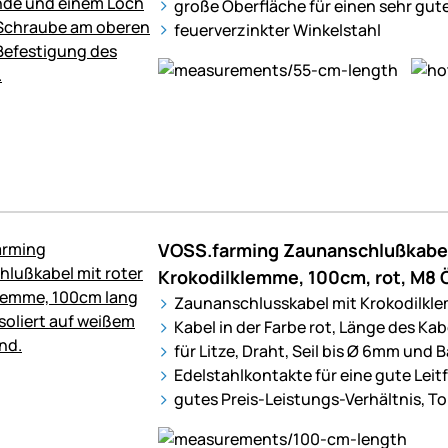
große Oberfläche für einen sehr gut
feuerverzinkter Winkelstahl
VOSS.farming Zaunanschlußkabel
Krokodilklemme, 100cm, rot, M8 
Zaunanschlusskabel mit Krokodilkl
Kabel in der Farbe rot, Länge des Ka
für Litze, Draht, Seil bis Ø 6mm und
Edelstahlkontakte für eine gute Leit
gutes Preis-Leistungs-Verhältnis, T