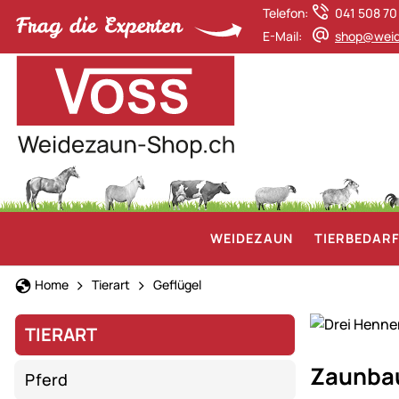
Telefon:
041 508 70
E-Mail:
shop@weid
WEIDEZAUN
TIERBEDAR
Home
Tierart
Geflügel
TIERART
Unser
Zaunba
Pferd
Sortiment