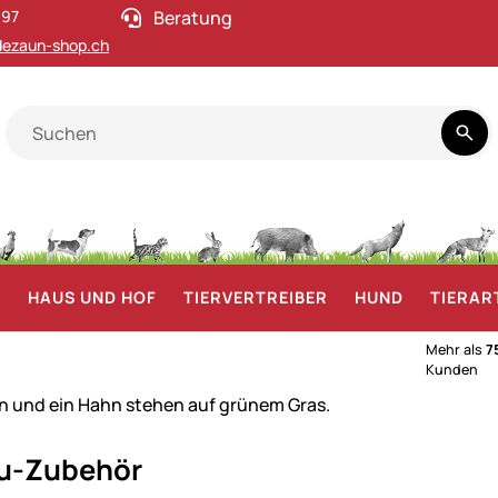
 97
Beratung
ezaun-shop.ch
F
HAUS UND HOF
TIERVERTREIBER
HUND
TIERAR
Mehr als
7
Kunden
u-Zubehör