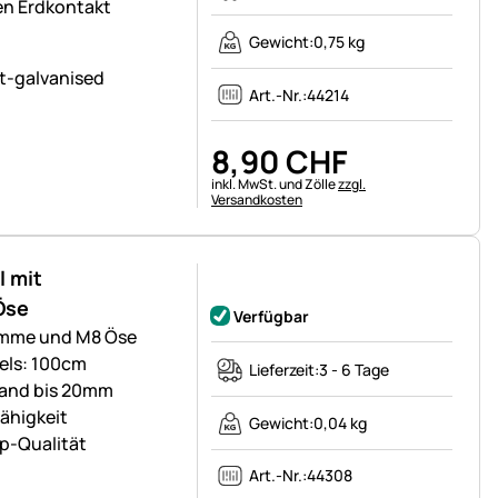
en Erdkontakt
Gewicht:
0,75 kg
Art.-Nr.:
44214
8
,
90
CHF
Steuerhinweis:
inkl. MwSt. und Zölle
zzgl.
Versandkosten
 mit
Noch keine Bewertungen abgegeben
Öse
Verfügbar
emme und M8 Öse
bels: 100cm
Lieferzeit:
3 - 6 Tage
 Band bis 20mm
fähigkeit
Gewicht:
0,04 kg
op-Qualität
Art.-Nr.:
44308