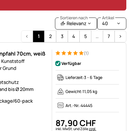
Sortieren nach
Artikel
Relevanz
40
1
2
3
4
5
…
7
pfahl 70cm, weiß
(1)
Bewertung: 5 von 5 (1 Bewertungen)
1 Bewertung
 Kunststoff
Verfügbar
r Grund
Lieferzeit:
3 - 6 Tage
eetschutz
Band bis Ø 20mm
Gewicht:
11,05 kg
Art.-Nr.:
44445
87
,
90
CHF
Steuerhinweis:
inkl. MwSt. und Zölle
zzgl.