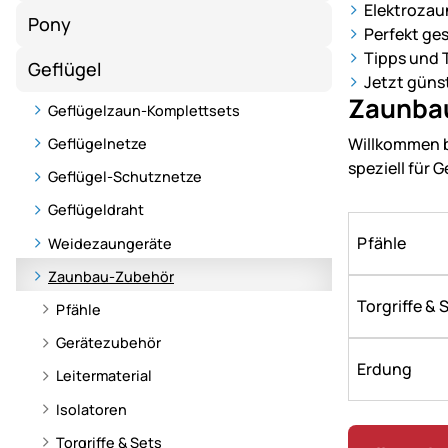
für
Elektrozau
Pony
Geflügel
Perfekt ge
–
Tipps und 
Geflügel
Qualität
Jetzt güns
und
Zaunbau
Geflügelzaun-Komplettsets
Vielfalt
Willkommen b
Geflügelnetze
für
speziell für G
Ihre
Geflügel-Schutznetze
Hühner.
Geflügeldraht
Pfähle
Weidezaungeräte
Zaunbau-Zubehör
Torgriffe & 
Pfähle
Gerätezubehör
Erdung
Leitermaterial
Isolatoren
Torgriffe & Sets