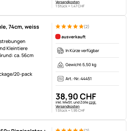
Versandkosten
1 Stück =
1
,
47
CHF
le, 74cm, weiss
(2)
Bewertung: 5 von 5 (2 Bewertungen)
2 Bewertungen
ausverkauft
erstrebungen
nd Kleintiere
In Kürze verfügbar
Grund: ca. 56cm
Gewicht:
5,50 kg
Art.-Nr.:
44451
38
,
90
CHF
Steuerhinweis:
inkl. MwSt. und Zölle
zzgl.
Versandkosten
1 Stück =
1
,
95
CHF
60x Ringisolator +
(2)