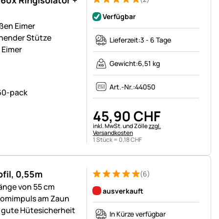
Bewertung: 5 von 5 (2 Bewertungen)
2 Bewertungen
Verfügbar
oßen Eimer
ehender Stütze
Lieferzeit:
3 - 6 Tage
 Eimer
Gewicht:
6,51 kg
Art.-Nr.:
44050
45
,
90
CHF
Steuerhinweis:
inkl. MwSt. und Zölle
zzgl.
Versandkosten
1 Stück =
0
,
18
CHF
fil, 0,55m
(6)
Bewertung: 5 von 5 (6 Bewertungen)
6 Bewertungen
Länge von 55 cm
ausverkauft
Stromimpuls am Zaun
 gute Hütesicherheit
In Kürze verfügbar