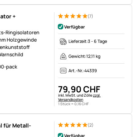
ator +
(7)
Bewertung: 5 von 5 (7 Bewertungen)
7 Bewertungen
Verfügbar
ts-Ringisolatoren
6mm Holzgewinde
Lieferzeit:
3 - 6 Tage
renkunststoff
Warnschild
Gewicht:
12,11 kg
Art.-Nr.:
44339
79
,
90
CHF
Steuerhinweis:
inkl. MwSt. und Zölle
zzgl.
Versandkosten
1 Stück =
0
,
16
CHF
 für Metall-
(2)
Bewertung: 5 von 5 (2 Bewertungen)
2 Bewertungen
Verfügbar