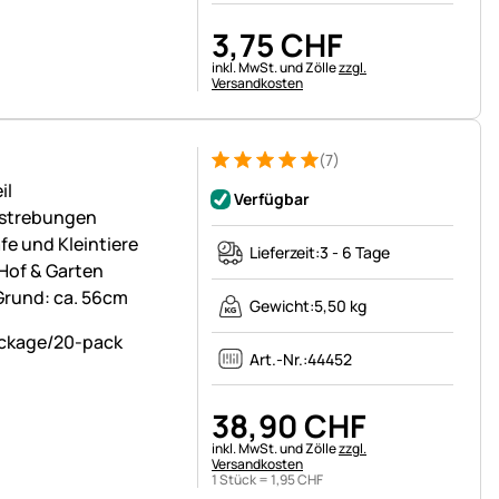
3
,
75
CHF
Steuerhinweis:
inkl. MwSt. und Zölle
zzgl.
Versandkosten
(7)
Bewertung: 5 von 5 (7 Bewertungen)
7 Bewertungen
il
Verfügbar
erstrebungen
fe und Kleintiere
Lieferzeit:
3 - 6 Tage
 Hof & Garten
Grund: ca. 56cm
Gewicht:
5,50 kg
Art.-Nr.:
44452
38
,
90
CHF
Steuerhinweis:
inkl. MwSt. und Zölle
zzgl.
Versandkosten
1 Stück =
1
,
95
CHF