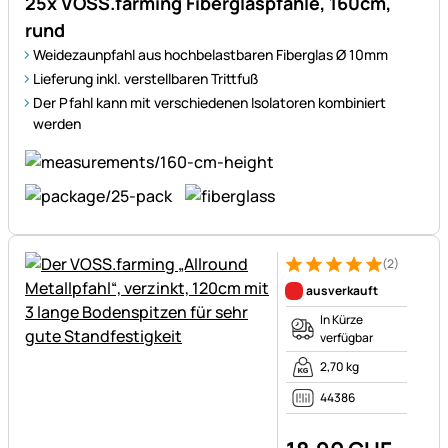
25x VOSS.farming Fiberglaspfähle, 160cm,
rund
Weidezaunpfahl aus hochbelastbaren Fiberglas Ø 10mm
Lieferung inkl. verstellbaren Trittfuß
Der Pfahl kann mit verschiedenen Isolatoren kombiniert
werden
(2)
Bewertung: 5 von 5 (2 Bewer
2 Bewertungen
ausverkauft
In Kürze
verfügbar
2,70 kg
44386