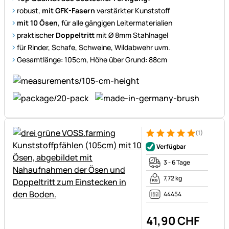
robust,
mit GFK-Fasern
verstärkter Kunststoff
mit 10 Ösen
, für alle gängigen Leitermaterialien
praktischer
Doppeltritt
mit Ø 8mm Stahlnagel
für Rinder, Schafe, Schweine, Wildabwehr uvm.
Gesamtlänge: 105cm, Höhe über Grund: 88cm
(1)
Bewertung: 5 von 5 (1 Bewert
1 Bewertung
Verfügbar
3 - 6 Tage
7,72 kg
44454
41
,
90
CHF