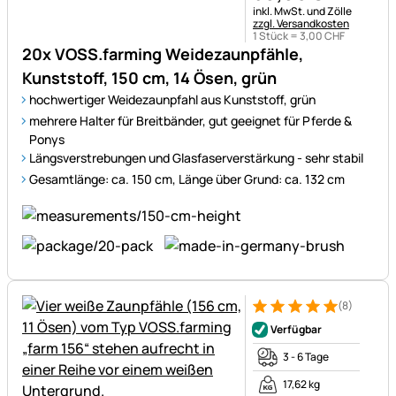
Steuerhinweis:
inkl. MwSt. und Zölle
zzgl. Versandkosten
1 Stück =
3
,
00
CHF
20x VOSS.farming Weidezaunpfähle,
Kunststoff, 150 cm, 14 Ösen, grün
hochwertiger Weidezaunpfahl aus Kunststoff, grün
mehrere Halter für Breitbänder, gut geeignet für Pferde &
Ponys
Längsverstrebungen und Glasfaserverstärkung - sehr stabil
Gesamtlänge: ca. 150 cm, Länge über Grund: ca. 132 cm
(8)
Bewertung: 5 von 5 (8 Bewer
8 Bewertungen
Verfügbar
3 - 6 Tage
17,62 kg