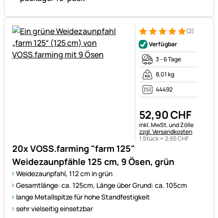
(2)
Bewertung: 5 von 5 (2 Bewer
2 Bewertungen
Verfügbar
3 - 6 Tage
8,01 kg
44492
52
,
90
CHF
Steuerhinweis:
inkl. MwSt. und Zölle
zzgl. Versandkosten
1 Stück =
2
,
65
CHF
20x VOSS.farming "farm 125"
Weidezaunpfähle 125 cm, 9 Ösen, grün
Weidezaunpfahl, 112 cm in grün
Gesamtlänge: ca. 125cm, Länge über Grund: ca. 105cm
lange Metallspitze für hohe Standfestigkeit
sehr vielseitig einsetzbar