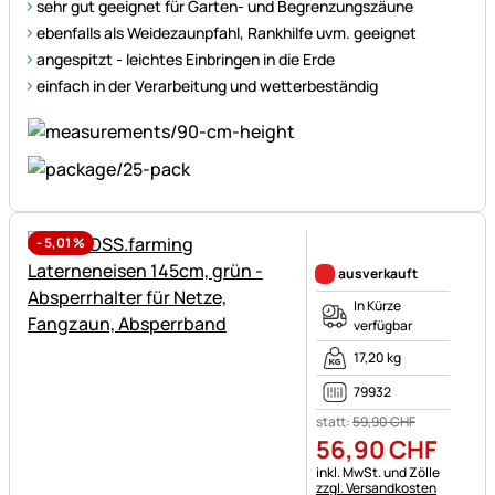
sehr gut geeignet für Garten- und Begrenzungszäune
ebenfalls als Weidezaunpfahl, Rankhilfe uvm. geeignet
angespitzt - leichtes Einbringen in die Erde
einfach in der Verarbeitung und wetterbeständig
-
5,01
%
Noch keine Bewertungen ab
ausverkauft
In Kürze
verfügbar
17,20 kg
79932
statt:
59
,
90
CHF
56
,
90
CHF
Steuerhinweis:
inkl. MwSt. und Zölle
zzgl. Versandkosten