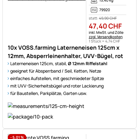
15,40 kg
79920
statt:
49
,
90
CHF
47
,
40
CHF
Steuerhinweis:
inkl. MwSt. und Zölle
zzgl. Versandkosten
1 Stück =
4
,
74
CHF
10x VOSS.farming Laterneneisen 125cm x
12mm, Absperrleinenhalter, UVV-Bügel, rot
Laterneneisen 125cm, stabil,
Ø 12mm Riffelstahl
geeignet für Absperrband / Seil, Ketten, Netze
einfaches Aufstellen, mit geschmiedeter Spitze
mit UVV-Sicherheitsbügel und roter Lackierung
für Baustellen, Parkplätze, Garten usw.
-
5,01
%