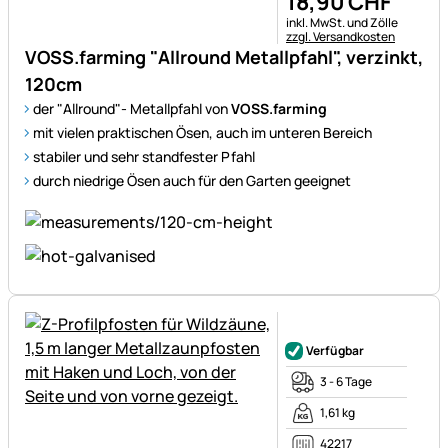
18
,
90
CHF
Steuerhinweis:
inkl. MwSt. und Zölle
zzgl. Versandkosten
VOSS.farming "Allround Metallpfahl", verzinkt,
120cm
der "Allround"- Metallpfahl von
VOSS.farming
mit vielen praktischen Ösen, auch im unteren Bereich
stabiler und sehr standfester Pfahl
durch niedrige Ösen auch für den Garten geeignet
Noch keine Bewertungen ab
Verfügbar
3 - 6 Tage
1,61 kg
42217