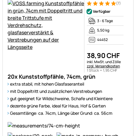
(7)
Bewertung: 5 von 5 (7 Bewer
7 Bewertungen
Verfügbar
3 - 6 Tage
5,50 kg
44452
38
,
90
CHF
Steuerhinweis:
inkl. MwSt. und Zölle
zzgl. Versandkosten
1 Stück =
1
,
95
CHF
20x Kunststoffpfähle, 74cm, grün
extra stabil, mit hohen Glasfaseranteil
mit Doppeltritt und zusätzlichen Verstrebungen
gut geeignet für Wildschweine, Schafe und Kleintiere
dezente grüne Farbe, ideal für Haus, Hof & Garten
Gesamtlänge: ca. 74cm, Länge über Grund: ca. 56cm