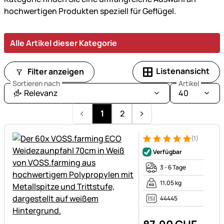
Ihre
hochwertigen Produkten speziell für Geflügel.
Hühner.
Alle Artikel dieser Kategorie
Listenansicht
Filter anzeigen
Sortieren nach
Artikel
Relevanz
40
1
2
(1)
Bewertung: 5 von 5 (1 Bewert
1 Bewertung
Verfügbar
3 - 6 Tage
11,05 kg
44445