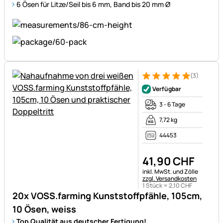
6 Ösen für Litze/Seil bis 6 mm, Band bis 20 mm Ø
(3)
Bewertung: 5 von 5 (3 Bewer
3 Bewertungen
Verfügbar
3 - 6 Tage
7,72 kg
44453
41
,
90
CHF
Steuerhinweis:
inkl. MwSt. und Zölle
zzgl. Versandkosten
1 Stück =
2
,
10
CHF
20x VOSS.farming Kunststoffpfähle, 105cm,
10 Ösen, weiss
Top Qualität aus deutscher Fertigung!