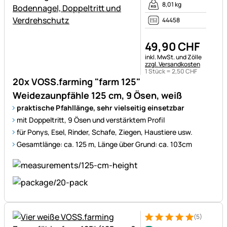
8,01 kg
44458
49
,
90
CHF
Steuerhinweis:
inkl. MwSt. und Zölle
zzgl. Versandkosten
1 Stück =
2
,
50
CHF
20x VOSS.farming "farm 125"
Weidezaunpfähle 125 cm, 9 Ösen, weiß
praktische Pfahllänge, sehr vielseitig einsetzbar
mit Doppeltritt, 9 Ösen und verstärktem Profil
für Ponys, Esel, Rinder, Schafe, Ziegen, Haustiere usw.
Gesamtlänge: ca. 125 m, Länge über Grund: ca. 103cm
(5)
Bewertung: 5 von 5 (5 Bewer
5 Bewertungen