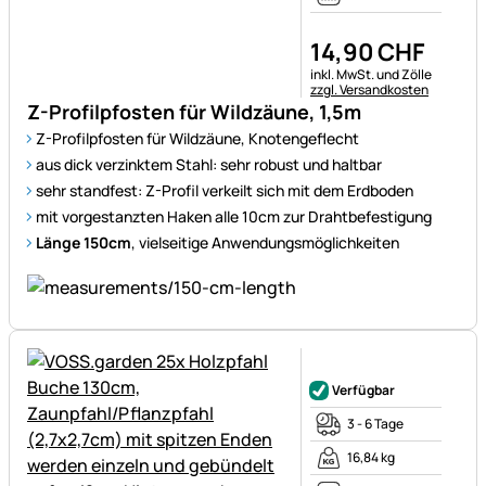
14
,
90
CHF
Steuerhinweis:
inkl. MwSt. und Zölle
zzgl. Versandkosten
Z-Profilpfosten für Wildzäune, 1,5m
Z-Profilpfosten für Wildzäune, Knotengeflecht
aus dick verzinktem Stahl: sehr robust und haltbar
sehr standfest: Z-Profil verkeilt sich mit dem Erdboden
mit vorgestanzten Haken alle 10cm zur Drahtbefestigung
Länge 150cm
, vielseitige Anwendungsmöglichkeiten
Noch keine Bewertungen ab
Verfügbar
3 - 6 Tage
16,84 kg