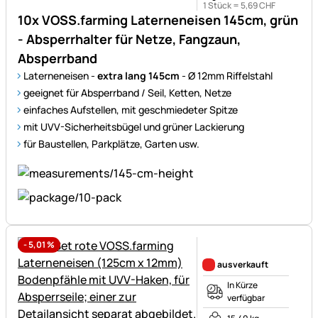
1 Stück =
5
,
69
CHF
10x VOSS.farming Laterneneisen 145cm, grün
- Absperrhalter für Netze, Fangzaun,
Absperrband
Laterneneisen -
extra lang 145cm
- Ø 12mm Riffelstahl
geeignet für Absperrband / Seil, Ketten, Netze
einfaches Aufstellen, mit geschmiedeter Spitze
mit UVV-Sicherheitsbügel und grüner Lackierung
für Baustellen, Parkplätze, Garten usw.
-
5,01
%
Noch keine Bewertungen ab
ausverkauft
In Kürze
verfügbar