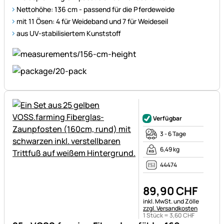
Nettohöhe: 136 cm - passend für die Pferdeweide
mit 11 Ösen: 4 für Weideband und 7 für Weideseil
aus UV-stabilisiertem Kunststoff
Noch keine Bewertungen ab
Verfügbar
3 - 6 Tage
6,49 kg
44474
89
,
90
CHF
Steuerhinweis:
inkl. MwSt. und Zölle
zzgl. Versandkosten
1 Stück =
3
,
60
CHF