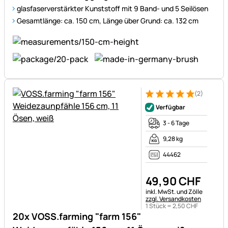
glasfaserverstärkter Kunststoff mit 9 Band- und 5 Seilösen
Gesamtlänge: ca. 150 cm, Länge über Grund: ca. 132 cm
(2)
Bewertung: 5 von 5 (2 Bewer
2 Bewertungen
Verfügbar
3 - 6 Tage
9,28 kg
44462
49
,
90
CHF
Steuerhinweis:
inkl. MwSt. und Zölle
zzgl. Versandkosten
1 Stück =
2
,
50
CHF
20x VOSS.farming "farm 156"