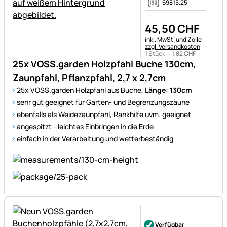
69815.25
45
,
50
CHF
Steuerhinweis:
inkl. MwSt. und Zölle
zzgl. Versandkosten
1 Stück =
1
,
82
CHF
25x VOSS.garden Holzpfahl Buche 130cm,
Zaunpfahl, Pflanzpfahl, 2,7 x 2,7cm
25x VOSS.garden Holzpfahl aus Buche,
Länge: 130cm
sehr gut geeignet für Garten- und Begrenzungszäune
ebenfalls als Weidezaunpfahl, Rankhilfe uvm. geeignet
angespitzt - leichtes Einbringen in die Erde
einfach in der Verarbeitung und wetterbeständig
Noch keine Bewertungen ab
Verfügbar