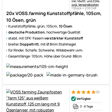
Steuerhinweis:
inkl. MwSt. und Zölle
zzgl. Versandkosten
1 Stück =
2
,
10
CHF
20x VOSS.farming Kunststoffpfähle, 105cm,
10 Ösen, grün
Kunststoffpfähle, grün, 105cm,
10 Ösen
deutsche Produktion
, hochwertige Qualität
stabil, mit GFK-Fasern
verstärkter Kunststoff
breiter
Doppeltritt
, mit Ø 8mm Stahlnagel
für Rinder, Schafe, Schweine, Wildabwehr uvm.
Gesamtlänge: 105cm, Höhe über Grund: 88cm
(2)
Bewertung: 5 von 5 (2 Bewer
2 Bewertungen
Verfügbar
3 - 6 Tage