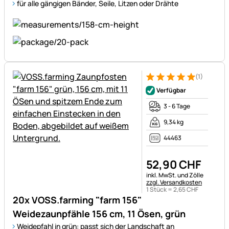
für alle gängigen Bänder, Seile, Litzen oder Drähte
(1)
Bewertung: 5 von 5 (1 Bewert
1 Bewertung
Verfügbar
3 - 6 Tage
9,34 kg
44463
52
,
90
CHF
Steuerhinweis:
inkl. MwSt. und Zölle
zzgl. Versandkosten
1 Stück =
2
,
65
CHF
20x VOSS.farming "farm 156"
Weidezaunpfähle 156 cm, 11 Ösen, grün
Weidepfahl in grün: passt sich der Landschaft an