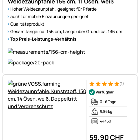
Weidezaunpfähle 156 cm, 11 Ösen, weiß
Hoher Weidezaunpfahl, geeignet für Pferde
auch für mobile Einzäunungen geeignet
Qualitätsprodukt
Gesamtlänge: ca. 156 cm, Länge über Grund: ca. 136 cm
Top Preis-Leistungs-Verhältnis
(1)
Bewertung: 5 von 5 (1 Bewert
1 Bewertung
Verfügbar
3 - 6 Tage
9,86 kg
44460
59
,
90
CHF