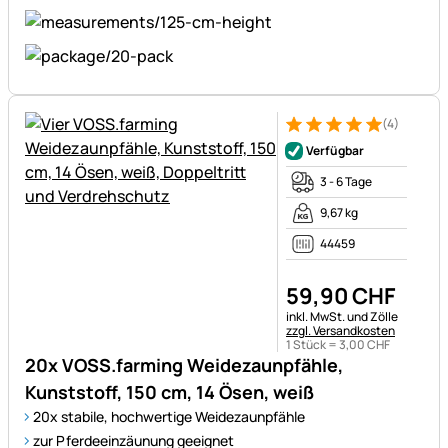
(4)
Bewertung: 5 von 5 (4 Bewer
4 Bewertungen
Verfügbar
3 - 6 Tage
9,67 kg
44459
59
,
90
CHF
Steuerhinweis:
inkl. MwSt. und Zölle
zzgl. Versandkosten
1 Stück =
3
,
00
CHF
20x VOSS.farming Weidezaunpfähle,
Kunststoff, 150 cm, 14 Ösen, weiß
20x stabile, hochwertige Weidezaunpfähle
zur Pferdeeinzäunung geeignet