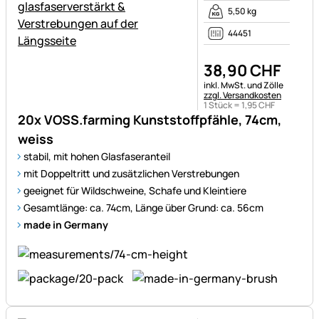
5,50 kg
44451
38
,
90
CHF
Steuerhinweis:
inkl. MwSt. und Zölle
zzgl. Versandkosten
1 Stück =
1
,
95
CHF
20x VOSS.farming Kunststoffpfähle, 74cm,
weiss
stabil, mit hohen Glasfaseranteil
mit Doppeltritt und zusätzlichen Verstrebungen
geeignet für Wildschweine, Schafe und Kleintiere
Gesamtlänge: ca. 74cm, Länge über Grund: ca. 56cm
made in Germany