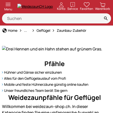
öffnen
Konto
Service
Favoriten
Warenkorb
Menu
Tierart
Home
...
Geflügel
Zaunbau-Zubehör
Unser
Pfähle
Sortiment
für
Hühner und Gänse sicher einzäunen
Geflügel
Alles für den Geflügelauslauf vom Profi
–
Mobile und feste Hühnerzäune günstig online kaufen
Qualität
Unser freundliches Team berät Sie gern
und
Weidezaunpfähle für Geflügel
Vielfalt
Willkommen bei weidezaun-shop.ch. In dieser
für
Kategorie finden Sie eine umfangreiche Auswahl an