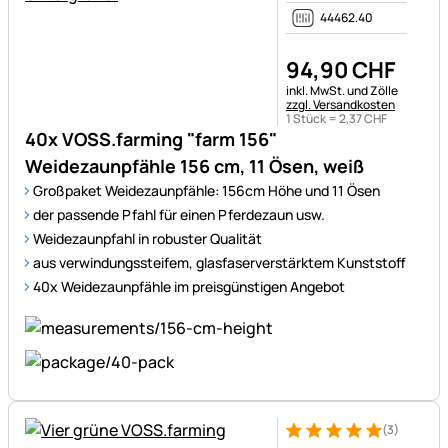
44462.40
94
,
90
CHF
Steuerhinweis:
inkl. MwSt. und Zölle
zzgl. Versandkosten
1 Stück =
2
,
37
CHF
40x VOSS.farming "farm 156"
Weidezaunpfähle 156 cm, 11 Ösen, weiß
Großpaket Weidezaunpfähle: 156cm Höhe und 11 Ösen
der passende Pfahl für einen Pferdezaun usw.
Weidezaunpfahl in robuster Qualität
aus verwindungssteifem, glasfaserverstärktem Kunststoff
40x Weidezaunpfähle im preisgünstigen Angebot
(3)
Bewertung: 5 von 5 (3 Bewer
3 Bewertungen