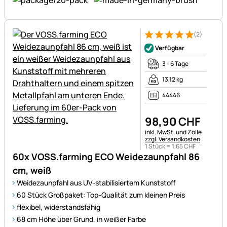
(2)
Bewertung: 5 von 5 (2 Bewer
2 Bewertungen
Verfügbar
3 - 6 Tage
13,12 kg
44446
98
,
90
CHF
Steuerhinweis:
inkl. MwSt. und Zölle
zzgl. Versandkosten
1 Stück =
1
,
65
CHF
60x VOSS.farming ECO Weidezaunpfahl 86
cm, weiß
Weidezaunpfahl aus UV-stabilisiertem Kunststoff
60 Stück Großpaket: Top-Qualität zum kleinen Preis
flexibel, widerstandsfähig
68 cm Höhe über Grund, in weißer Farbe