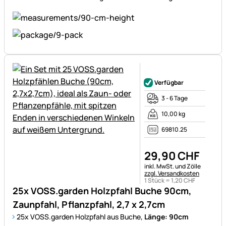
Noch keine Bewertungen ab
Verfügbar
3 - 6 Tage
10,00 kg
69810.25
29
,
90
CHF
Steuerhinweis:
inkl. MwSt. und Zölle
zzgl. Versandkosten
1 Stück =
1
,
20
CHF
25x VOSS.garden Holzpfahl Buche 90cm,
Zaunpfahl, Pflanzpfahl, 2,7 x 2,7cm
25x VOSS.garden Holzpfahl aus Buche,
Länge: 90cm