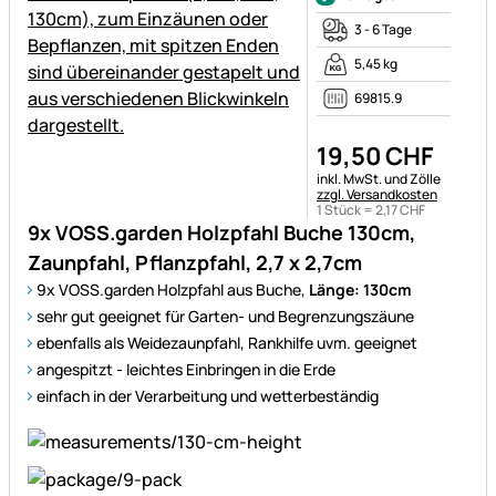
3 - 6 Tage
5,45 kg
69815.9
19
,
50
CHF
Steuerhinweis:
inkl. MwSt. und Zölle
zzgl. Versandkosten
1 Stück =
2
,
17
CHF
9x VOSS.garden Holzpfahl Buche 130cm,
Zaunpfahl, Pflanzpfahl, 2,7 x 2,7cm
9x VOSS.garden Holzpfahl aus Buche,
Länge: 130cm
sehr gut geeignet für Garten- und Begrenzungszäune
ebenfalls als Weidezaunpfahl, Rankhilfe uvm. geeignet
angespitzt - leichtes Einbringen in die Erde
einfach in der Verarbeitung und wetterbeständig