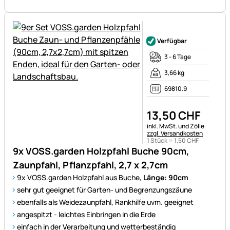
Noch keine Bewertungen ab
Verfügbar
3 - 6 Tage
3,66 kg
69810.9
13
,
50
CHF
Steuerhinweis:
inkl. MwSt. und Zölle
zzgl. Versandkosten
1 Stück =
1
,
50
CHF
9x VOSS.garden Holzpfahl Buche 90cm,
Zaunpfahl, Pflanzpfahl, 2,7 x 2,7cm
9x VOSS.garden Holzpfahl aus Buche,
Länge: 90cm
sehr gut geeignet für Garten- und Begrenzungszäune
ebenfalls als Weidezaunpfahl, Rankhilfe uvm. geeignet
angespitzt - leichtes Einbringen in die Erde
einfach in der Verarbeitung und wetterbeständig