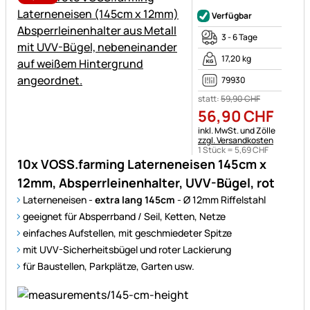
Noch keine Bewertungen ab
Verfügbar
3 - 6 Tage
17,20 kg
79930
statt:
59
,
90
CHF
56
,
90
CHF
Steuerhinweis:
inkl. MwSt. und Zölle
zzgl. Versandkosten
1 Stück =
5
,
69
CHF
10x VOSS.farming Laterneneisen 145cm x
12mm, Absperrleinenhalter, UVV-Bügel, rot
Laterneneisen -
extra lang 145cm
- Ø 12mm Riffelstahl
geeignet für Absperrband / Seil, Ketten, Netze
einfaches Aufstellen, mit geschmiedeter Spitze
mit UVV-Sicherheitsbügel und roter Lackierung
für Baustellen, Parkplätze, Garten usw.