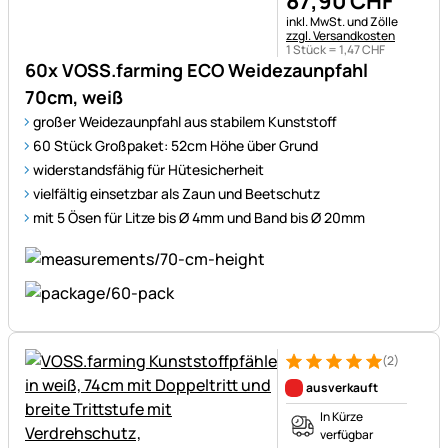
87
,
90
CHF
Steuerhinweis:
inkl. MwSt. und Zölle
zzgl. Versandkosten
1 Stück =
1
,
47
CHF
60x VOSS.farming ECO Weidezaunpfahl
70cm, weiß
großer Weidezaunpfahl aus stabilem Kunststoff
60 Stück Großpaket: 52cm Höhe über Grund
widerstandsfähig für Hütesicherheit
vielfältig einsetzbar als Zaun und Beetschutz
mit 5 Ösen für Litze bis Ø 4mm und Band bis Ø 20mm
(2)
Bewertung: 5 von 5 (2 Bewer
2 Bewertungen
ausverkauft
In Kürze
verfügbar