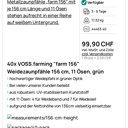
Verfügbar
3 - 6 Tage
17,32 kg
44463.40
99
,
90
CHF
Steuerhinweis:
inkl. MwSt. und Zölle
zzgl. Versandkosten
1 Stück =
2
,
50
CHF
40x VOSS.farming "farm 156"
Weidezaunpfähle 156 cm, 11 Ösen, grün
hochwertiger Weidepfahl in grüner Optik
Bei vielen unserer Kunden beliebt
aus robustem, UV-stabilisiertem Kunststoff
mit 11 Ösen: 4 für Weideband und 7 für Weideseil
aufgrund der Nettohöhe von 136cm vielseitig einsetzbar