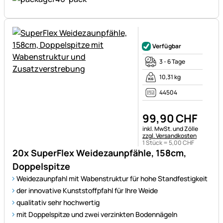
Noch keine Bewertungen ab
Verfügbar
3 - 6 Tage
10,31 kg
44504
99
,
90
CHF
Steuerhinweis:
inkl. MwSt. und Zölle
zzgl. Versandkosten
1 Stück =
5
,
00
CHF
20x SuperFlex Weidezaunpfähle, 158cm,
Doppelspitze
Weidezaunpfahl mit Wabenstruktur für hohe Standfestigkeit
der innovative Kunststoffpfahl für Ihre Weide
qualitativ sehr hochwertig
mit Doppelspitze und zwei verzinkten Bodennägeln