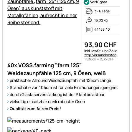
Verfügbar
3 - 6 Tage
16,02 kg
44458.40
93
,
90
CHF
Steuerhinweis:
inkl. MwSt. und Zölle
zzgl. Versandkosten
1 Stück =
2
,
35
CHF
40x VOSS.farming "farm 125"
Weidezaunpfähle 125 cm, 9 Ösen, weiß
praktischer Allround Weidezaunpfahl mit 125cm Länge
Standhöhe von 105cm ist für viele Einzäunungen geeignet
durch Glasfaserverstärkung ist der Pfahl belastbar
vielseitig einsetzbar dank robuster Ösen
Qualität zum fairen Preis!