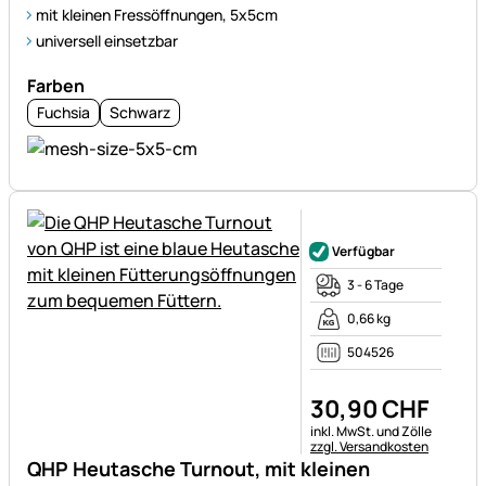
mit kleinen Fressöffnungen, 5x5cm
universell einsetzbar
Farben
Fuchsia
Schwarz
Noch keine Bewertungen ab
Verfügbar
3 - 6 Tage
0,66 kg
504526
30
,
90
CHF
Steuerhinweis:
inkl. MwSt. und Zölle
zzgl. Versandkosten
QHP Heutasche Turnout, mit kleinen