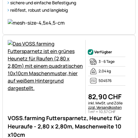
sichere und einfache Befestigung
reißfest, robust und langlebig
Noch keine Bewertungen ab
Verfügbar
3 - 6 Tage
2,04 kg
504576
82
,
90
CHF
Steuerhinweis:
inkl. MwSt. und Zölle
zzgl. Versandkosten
1 m² =
10
,
57
CHF
VOSS.farming Futtersparnetz, Heunetz für
Heuraufe - 2,80 x 2,80m, Maschenweite 10
x10cm