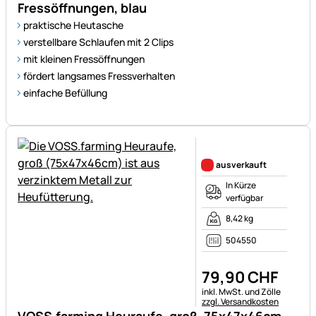
Fressöffnungen, blau
praktische Heutasche
verstellbare Schlaufen mit 2 Clips
mit kleinen Fressöffnungen
fördert langsames Fressverhalten
einfache Befüllung
Noch keine Bewertungen ab
ausverkauft
In Kürze
verfügbar
8,42 kg
504550
79
,
90
CHF
Steuerhinweis:
inkl. MwSt. und Zölle
zzgl. Versandkosten
VOSS.farming Heuraufe, groß, 75x47x46cm,