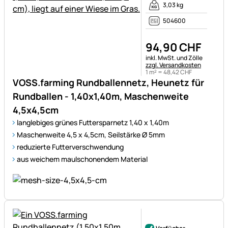
3,03 kg
504600
94
,
90
CHF
Steuerhinweis:
inkl. MwSt. und Zölle
zzgl. Versandkosten
1 m² =
48
,
42
CHF
VOSS.farming Rundballennetz, Heunetz für
Rundballen - 1,40x1,40m, Maschenweite
4,5x4,5cm
langlebiges grünes Futtersparnetz 1,40 x 1,40m
Maschenweite 4,5 x 4,5cm, Seilstärke Ø 5mm
reduzierte Futterverschwendung
aus weichem maulschonendem Material
Noch keine Bewertungen ab