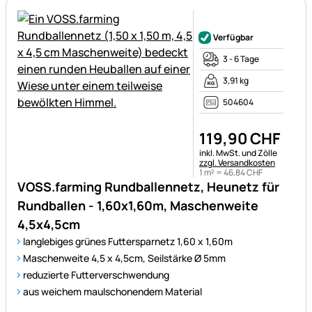
Noch keine Bewertungen ab
Verfügbar
3 - 6 Tage
3,91 kg
504604
119
,
90
CHF
Steuerhinweis:
inkl. MwSt. und Zölle
zzgl. Versandkosten
1 m² =
46
,
84
CHF
VOSS.farming Rundballennetz, Heunetz für
Rundballen - 1,60x1,60m, Maschenweite
4,5x4,5cm
langlebiges grünes Futtersparnetz 1,60 x 1,60m
Maschenweite 4,5 x 4,5cm, Seilstärke Ø 5mm
reduzierte Futterverschwendung
aus weichem maulschonendem Material