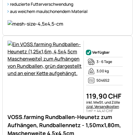
reduzierte Futterverschwendung
aus weichem maulschonendem Material
Noch keine Bewertungen ab
Verfügbar
3 - 6 Tage
3,00 kg
504652
119
,
90
CHF
Steuerhinweis:
inkl. MwSt. und Zölle
zzgl. Versandkosten
1 m² =
44
,
41
CHF
VOSS.farming Rundballen-Heunetz zum
Aufhängen, Rundballennetz - 1,50mx1,80m,
Maschenweite 4,5x4,5cm