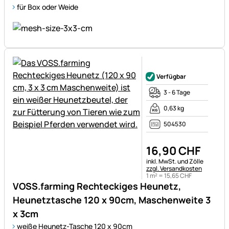
für Box oder Weide
Noch keine Bewertungen ab
Verfügbar
3 - 6 Tage
0,63 kg
504530
16
,
90
CHF
Steuerhinweis:
inkl. MwSt. und Zölle
zzgl. Versandkosten
1 m² =
15
,
65
CHF
VOSS.farming Rechteckiges Heunetz,
Heunetztasche 120 x 90cm, Maschenweite 3
x 3cm
weiße Heunetz-Tasche 120 x 90cm