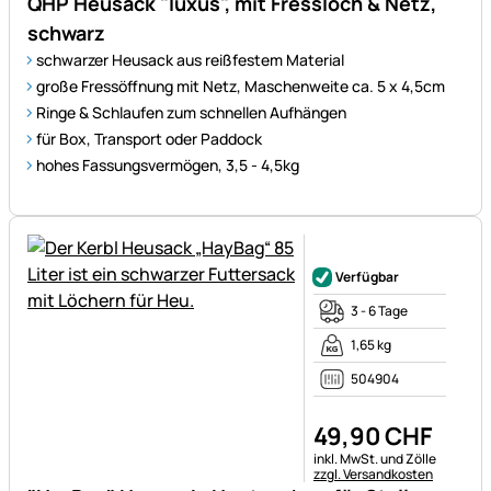
QHP Heusack "luxus", mit Fressloch & Netz,
schwarz
schwarzer Heusack aus reißfestem Material
große Fressöffnung mit Netz, Maschenweite ca. 5 x 4,5cm
Ringe & Schlaufen zum schnellen Aufhängen
für Box, Transport oder Paddock
hohes Fassungsvermögen, 3,5 - 4,5kg
Noch keine Bewertungen ab
Verfügbar
3 - 6 Tage
1,65 kg
504904
49
,
90
CHF
Steuerhinweis:
inkl. MwSt. und Zölle
zzgl. Versandkosten