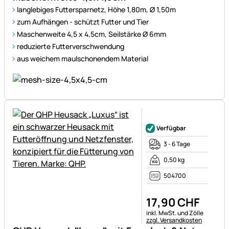
langlebiges Futtersparnetz, Höhe 1,80m, Ø 1,50m
zum Aufhängen - schützt Futter und Tier
Maschenweite 4,5 x 4,5cm, Seilstärke Ø 6mm
reduzierte Futterverschwendung
aus weichem maulschonendem Material
Noch keine Bewertungen ab
Verfügbar
3 - 6 Tage
0,50 kg
504700
17
,
90
CHF
Steuerhinweis:
inkl. MwSt. und Zölle
zzgl. Versandkosten