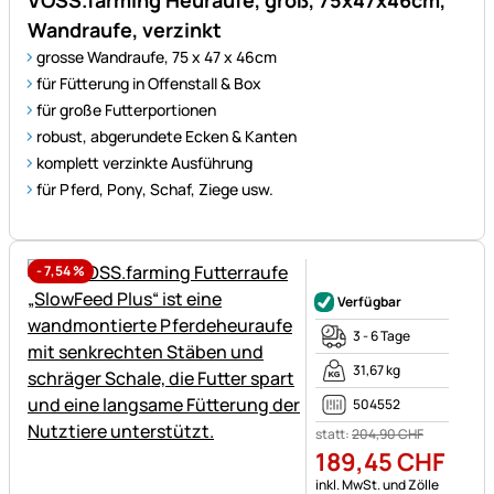
Wandraufe, verzinkt
grosse Wandraufe, 75 x 47 x 46cm
für Fütterung in Offenstall & Box
für große Futterportionen
robust, abgerundete Ecken & Kanten
komplett verzinkte Ausführung
für Pferd, Pony, Schaf, Ziege usw.
-
7,54
%
Noch keine Bewertungen ab
Verfügbar
3 - 6 Tage
31,67 kg
504552
statt:
204
,
90
CHF
189
,
45
CHF
Steuerhinweis:
inkl. MwSt. und Zölle