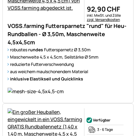
92
,
90
CHF
Steuerhinweis:
inkl. MwSt. und Zölle
zzgl. Versandkosten
VOSS.farming Futtersparnetz "rund" für Heu-
Rundballen - Ø 3,50m, Maschenweite
4,5x4,5cm
robustes
rundes
Futtersparnetz Ø 3,50m
Maschenweite 4,5 x 4,5cm, Seilstärke Ø 5mm
reduzierte Futterverschwendung
aus weichem maulschonendem Material
inklusive Elastikseil und Quicklinks
Noch keine Bewertungen ab
Verfügbar
3 - 6 Tage