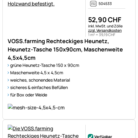
504533
52
,
90
CHF
Steuerhinweis:
inkl. MwSt. und Zölle
zzgl. Versandkosten
1 m² =
39
,
19
CHF
VOSS.farming Rechteckiges Heunetz,
Heunetz-Tasche 150x90cm, Maschenweite
4,5x4,5cm
grüne Heunetz-Tasche 150 x 90cm
Maschenweite 4,5 x 4,5cm
weiches, schonendes Material
sicheres & einfaches Befüllen
für Box oder Weide
Noch keine Bewertungen ab
Verfügbar