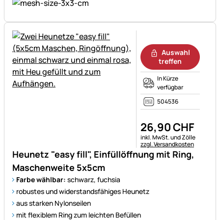
Noch keine Bewertungen ab
Auswahl
treffen
In Kürze
verfügbar
504536
26
,
90
CHF
Steuerhinweis:
inkl. MwSt. und Zölle
zzgl. Versandkosten
Heunetz "easy fill", Einfüllöffnung mit Ring,
Maschenweite 5x5cm
Farbe wählbar:
schwarz, fuchsia
robustes und widerstandsfähiges Heunetz
aus starken Nylonseilen
mit flexiblem Ring zum leichten Befüllen