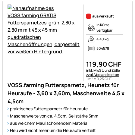
Noch keine Bewertungen ab
ausverkauft
In Kürze
verfügbar
4,40 kg
504578
119
,
90
CHF
Steuerhinweis:
inkl. MwSt. und Zölle
zzgl. Versandkosten
1 m² =
9
,
25
CHF
VOSS.farming Futtersparnetz, Heunetz für
Heuraufe - 3,60 x 3,60m, Maschenweite 4,5 x
4,5cm
praktisches Futtersparnetz für Heuraufe
Maschenweite von ca. 4,5cm, Seilstärke 5mm
aus weichem Maul schonendem Material
Heu wird nicht mehr um die Heuraufe verteilt