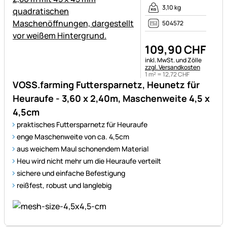
3,10 kg
504572
109
,
90
CHF
Steuerhinweis:
inkl. MwSt. und Zölle
zzgl. Versandkosten
1 m² =
12
,
72
CHF
VOSS.farming Futtersparnetz, Heunetz für
Heuraufe - 3,60 x 2,40m, Maschenweite 4,5 x
4,5cm
praktisches Futtersparnetz für Heuraufe
enge Maschenweite von ca. 4,5cm
aus weichem Maul schonendem Material
Heu wird nicht mehr um die Heuraufe verteilt
sichere und einfache Befestigung
reißfest, robust und langlebig