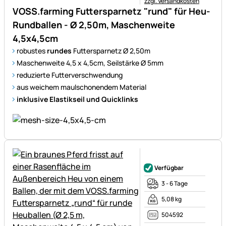
zzgl. Versandkosten
VOSS.farming Futtersparnetz "rund" für Heu-
Rundballen - Ø 2,50m, Maschenweite
4,5x4,5cm
robustes
rundes
Futtersparnetz Ø 2,50m
Maschenweite 4,5 x 4,5cm, Seilstärke Ø 5mm
reduzierte Futterverschwendung
aus weichem maulschonendem Material
inklusive Elastikseil und Quicklinks
Noch keine Bewertungen ab
Verfügbar
3 - 6 Tage
5,08 kg
504592