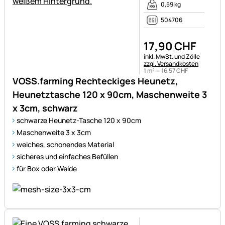
0,59 kg
504706
17
,
90
CHF
Steuerhinweis:
inkl. MwSt. und Zölle
zzgl. Versandkosten
1 m² =
16
,
57
CHF
VOSS.farming Rechteckiges Heunetz,
Heunetztasche 120 x 90cm, Maschenweite 3
x 3cm, schwarz
schwarze Heunetz-Tasche 120 x 90cm
Maschenweite 3 x 3cm
weiches, schonendes Material
sicheres und einfaches Befüllen
für Box oder Weide