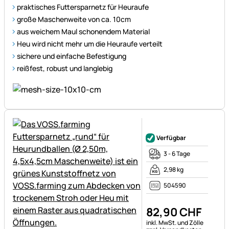
praktisches Futtersparnetz für Heuraufe
große Maschenweite von ca. 10cm
aus weichem Maul schonendem Material
Heu wird nicht mehr um die Heuraufe verteilt
sichere und einfache Befestigung
reißfest, robust und langlebig
Noch keine Bewertungen ab
Verfügbar
3 - 6 Tage
2,98 kg
504590
82
,
90
CHF
Steuerhinweis:
inkl. MwSt. und Zölle