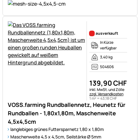
Noch keine Bewertungen ab
ausverkauft
In Kürze
verfügbar
3,40 kg
504606
139
,
90
CHF
Steuerhinweis:
inkl. MwSt. und Zölle
zzgl. Versandkosten
1 m² =
43
,
18
CHF
VOSS.farming Rundballennetz, Heunetz für
Rundballen - 1,80x1,80m, Maschenweite
4,5x4,5cm
langlebiges grünes Futtersparnetz 1,80 x 1,80m
Maschenweite 4,5 x 4,5cm, Seilstärke Ø 5mm