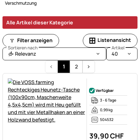
Haltung
Verschmutzung
und
Wohlbefinden.
Alle Artikel dieser Kategorie
Listenansicht
Filter anzeigen
Sortieren nach
Artikel
Relevanz
40
1
2
Noch keine Bewertungen ab
Verfügbar
3 - 6 Tage
0,99 kg
504532
39
,
90
CHF