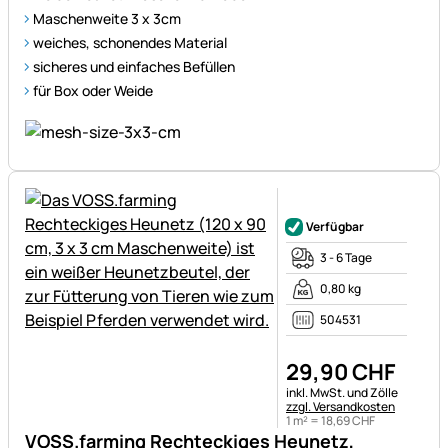
Maschenweite 3 x 3cm
weiches, schonendes Material
sicheres und einfaches Befüllen
für Box oder Weide
Noch keine Bewertungen ab
Verfügbar
3 - 6 Tage
0,80 kg
504531
29
,
90
CHF
Steuerhinweis:
inkl. MwSt. und Zölle
zzgl. Versandkosten
1 m² =
18
,
69
CHF
VOSS.farming Rechteckiges Heunetz,