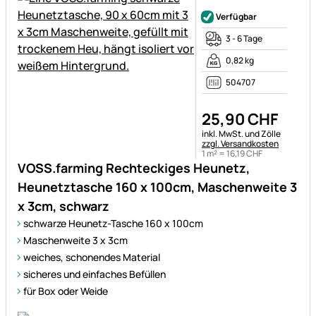
Noch keine Bewertungen ab
Verfügbar
3 - 6 Tage
0,82 kg
504707
25
,
90
CHF
Steuerhinweis:
inkl. MwSt. und Zölle
zzgl. Versandkosten
1 m² =
16
,
19
CHF
VOSS.farming Rechteckiges Heunetz,
Heunetztasche 160 x 100cm, Maschenweite 3
x 3cm, schwarz
schwarze Heunetz-Tasche 160 x 100cm
Maschenweite 3 x 3cm
weiches, schonendes Material
sicheres und einfaches Befüllen
für Box oder Weide