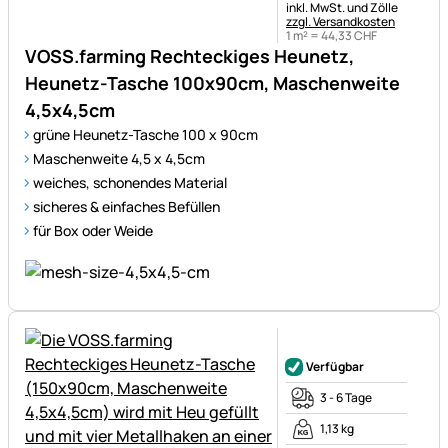
Steuerhinweis:
inkl. MwSt. und Zölle
zzgl. Versandkosten
1 m² =
44
,
33
CHF
VOSS.farming Rechteckiges Heunetz,
Heunetz-Tasche 100x90cm, Maschenweite
4,5x4,5cm
grüne Heunetz-Tasche 100 x 90cm
Maschenweite 4,5 x 4,5cm
weiches, schonendes Material
sicheres & einfaches Befüllen
für Box oder Weide
Noch keine Bewertungen ab
Verfügbar
3 - 6 Tage
1,13 kg