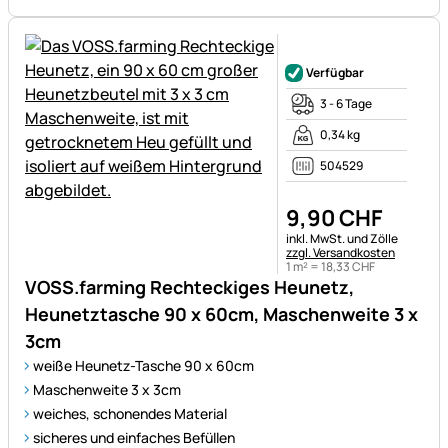
Noch keine Bewertungen ab
Verfügbar
3 - 6 Tage
0,34 kg
504529
9
,
90
CHF
Steuerhinweis:
inkl. MwSt. und Zölle
zzgl. Versandkosten
1 m² =
18
,
33
CHF
VOSS.farming Rechteckiges Heunetz,
Heunetztasche 90 x 60cm, Maschenweite 3 x
3cm
weiße Heunetz-Tasche 90 x 60cm
Maschenweite 3 x 3cm
weiches, schonendes Material
sicheres und einfaches Befüllen