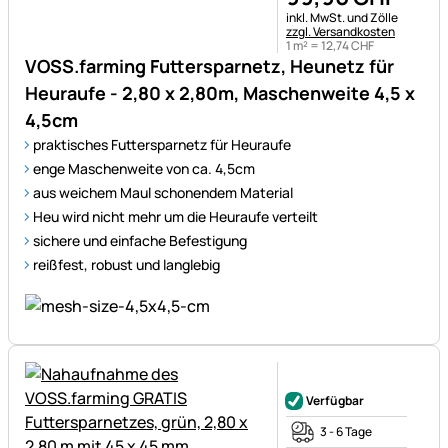
Steuerhinweis:
inkl. MwSt. und Zölle
zzgl. Versandkosten
1 m² =
12
,
74
CHF
VOSS.farming Futtersparnetz, Heunetz für
Heuraufe - 2,80 x 2,80m, Maschenweite 4,5 x
4,5cm
praktisches Futtersparnetz für Heuraufe
enge Maschenweite von ca. 4,5cm
aus weichem Maul schonendem Material
Heu wird nicht mehr um die Heuraufe verteilt
sichere und einfache Befestigung
reißfest, robust und langlebig
Noch keine Bewertungen ab
Verfügbar
3 - 6 Tage