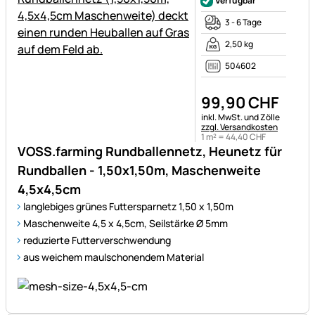
Verfügbar
3 - 6 Tage
2,50 kg
504602
99
,
90
CHF
Steuerhinweis:
inkl. MwSt. und Zölle
zzgl. Versandkosten
1 m² =
44
,
40
CHF
VOSS.farming Rundballennetz, Heunetz für
Rundballen - 1,50x1,50m, Maschenweite
4,5x4,5cm
langlebiges grünes Futtersparnetz 1,50 x 1,50m
Maschenweite 4,5 x 4,5cm, Seilstärke Ø 5mm
reduzierte Futterverschwendung
aus weichem maulschonendem Material