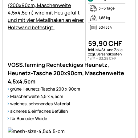
3 - 6 Tage
1,88 kg
504534
59
,
90
CHF
Steuerhinweis:
inkl. MwSt. und Zölle
zzgl. Versandkosten
1 m² =
33
,
28
CHF
VOSS.farming Rechteckiges Heunetz,
Heunetz-Tasche 200x90cm, Maschenweite
4,5x4,5cm
grüne Heunetz-Tasche 200 x 90cm
Maschenweite 4,5 x 4,5cm
weiches, schonendes Material
sicheres & einfaches Befüllen
für Box oder Weide