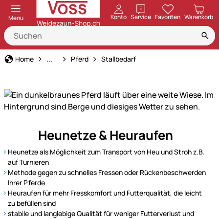
öffnen
Konto
Service
Favoriten
Warenkorb
Menu
Tierart
Home
...
Pferd
Stallbedarf
Unser
Heunetze & Heuraufen
Sortiment
für
Heunetze als Möglichkeit zum Transport von Heu und Stroh z.B.
Pferde
auf Turnieren
–
Methode gegen zu schnelles Fressen oder Rückenbeschwerden
Ihrer Pferde
alles
Heuraufen für mehr Fresskomfort und Futterqualität, die leicht
für
zu befüllen sind
Pflege,
stabile und langlebige Qualität für weniger Futterverlust und