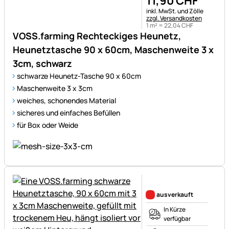
11
,
90
CHF
Steuerhinweis:
inkl. MwSt. und Zölle
zzgl. Versandkosten
1 m² =
22
,
04
CHF
VOSS.farming Rechteckiges Heunetz,
Heunetztasche 90 x 60cm, Maschenweite 3 x
3cm, schwarz
schwarze Heunetz-Tasche 90 x 60cm
Maschenweite 3 x 3cm
weiches, schonendes Material
sicheres und einfaches Befüllen
für Box oder Weide
Noch keine Bewertungen ab
ausverkauft
In Kürze
verfügbar