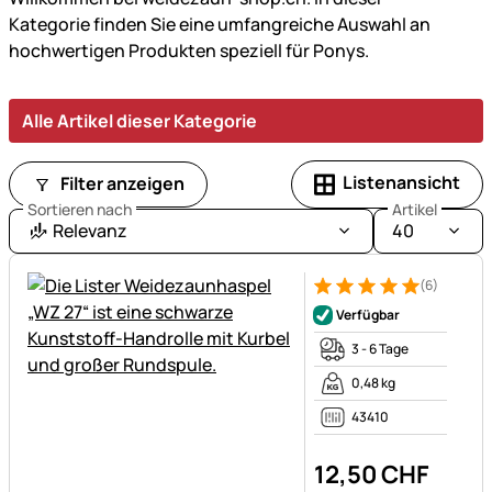
ausgestattet
Kategorie finden Sie eine umfangreiche Auswahl an
für
hochwertigen Produkten speziell für Ponys.
jede
Jahreszeit
und
Alle Artikel dieser Kategorie
Wetterlage.
Listenansicht
Filter anzeigen
Sortieren nach
Artikel
Relevanz
40
(6)
Bewertung: 5 von 5 (6 Bewer
6 Bewertungen
Verfügbar
3 - 6 Tage
0,48 kg
43410
12
,
50
CHF