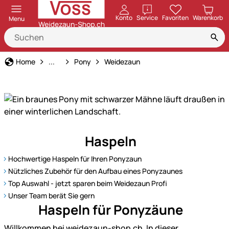
öffnen
Konto
Service
Favoriten
Warenkorb
Menu
Tierart
Home
...
Pony
Weidezaun
Entdecken
Haspeln
Sie
unser
Hochwertige Haspeln für Ihren Ponyzaun
Sortiment
Nützliches Zubehör für den Aufbau eines Ponyzaunes
für
Top Auswahl - jetzt sparen beim Weidezaun Profi
Ponys
Unser Team berät Sie gern
–
Haspeln für Ponyzäune
bestens
Willkommen bei weidezaun-shop.ch. In dieser