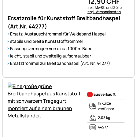
12
,
90
CHF
Steuerhinweis:
inkl. MwSt. und Zölle
zzgl. Versandkosten
Ersatzrolle für Kunststoff Breitbandhaspel
(Art.Nr. 44277)
Ersatz-Austauschtrommel für Weideband Haspel
stabile und breite Kunststofftrommel
Fassungsvermögen von circa 1000m Band
leicht, stabil und zweiteilig aufschraubbar
Ersatztrommel zur Breitbandhaspel (Art. Nr. 44277)
Noch keine Bewertungen ab
ausverkauft
In Kürze
verfügbar
2,03 kg
44277