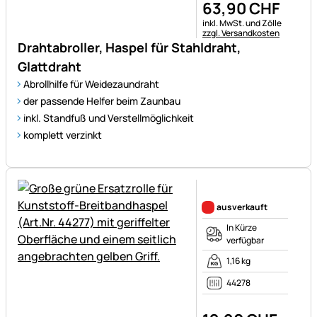
63
,
90
CHF
Steuerhinweis:
inkl. MwSt. und Zölle
zzgl. Versandkosten
Drahtabroller, Haspel für Stahldraht,
Glattdraht
Abrollhilfe für Weidezaundraht
der passende Helfer beim Zaunbau
inkl. Standfuß und Verstellmöglichkeit
komplett verzinkt
Noch keine Bewertungen ab
ausverkauft
In Kürze
verfügbar
1,16 kg
44278