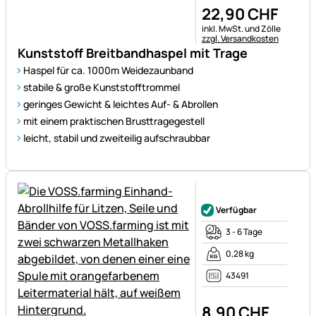
22
,
90
CHF
Steuerhinweis:
inkl. MwSt. und Zölle
zzgl. Versandkosten
Kunststoff Breitbandhaspel mit Trage
Haspel für ca. 1000m Weidezaunband
stabile & große Kunststofftrommel
geringes Gewicht & leichtes Auf- & Abrollen
mit einem praktischen Brusttragegestell
leicht, stabil und zweiteilig aufschraubbar
Noch keine Bewertungen ab
Verfügbar
3 - 6 Tage
0,28 kg
43491
8
,
90
CHF