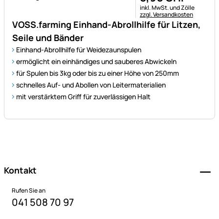
Steuerhinweis:
inkl. MwSt. und Zölle
zzgl. Versandkosten
VOSS.farming Einhand-Abrollhilfe für Litzen,
Seile und Bänder
Einhand-Abrollhilfe für Weidezaunspulen
ermöglicht ein einhändiges und sauberes Abwickeln
für Spulen bis 3kg oder bis zu einer Höhe von 250mm
schnelles Auf- und Abollen von Leitermaterialien
mit verstärktem Griff für zuverlässigen Halt
Fußzeile
Kontakt
Rufen Sie an
041 508 70 97