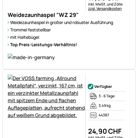
Steuerhinweis:
inkl. MwSt. und Zölle
zzgl. Versandkosten
Weidezaunhaspel "WZ 29"
Weidezaunhaspel in großer und robuster Ausführung
Trommel feststellbar
mit Haltebügel
Top Preis-Leistungs-Verhältnis!
Noch keine Bewertungen ab
Verfügbar
3 - 6 Tage
3,49 kg
44387
24
,
90
CHF
Steuerhinweis:
inkl. MwSt. und Zölle