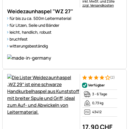
Steuerhinweis:
inkl. MwSt. und Zölle
zzgl. Versandkosten
Weidezaunhaspel "WZ 27"
für bis zu ca. 500m Leitermaterial
für Litzen, Seile und Bänder
leicht, handlich, robust
bruchfest
witterungsbeständig
(2)
Bewertung: 4 von 5 (2 Bewer
2 Bewertungen
Verfügbar
3 - 6 Tage
0,73 kg
43412
17
,
90
CHF