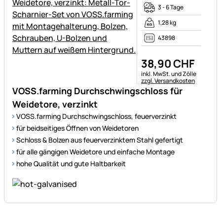
3 - 6 Tage
1,28 kg
43898
38
,
90
CHF
Steuerhinweis:
inkl. MwSt. und Zölle
zzgl. Versandkosten
VOSS.farming Durchschwingschloss für
Weidetore, verzinkt
VOSS.farming Durchschwingschloss, feuerverzinkt
für beidseitiges Öffnen von Weidetoren
Schloss & Bolzen aus feuerverzinktem Stahl gefertigt
für alle gängigen Weidetore und einfache Montage
hohe Qualität und gute Haltbarkeit