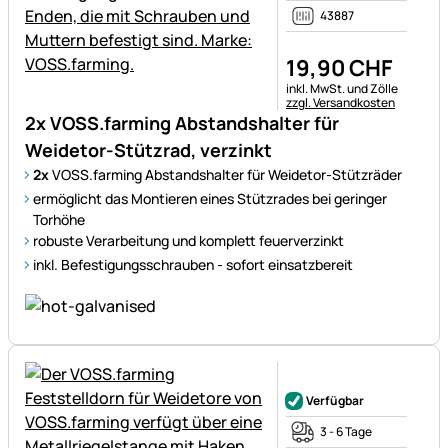
43887
19
,
90
CHF
Steuerhinweis:
inkl. MwSt. und Zölle
zzgl. Versandkosten
2x VOSS.farming Abstandshalter für
Weidetor-Stützrad, verzinkt
2x
VOSS.farming Abstandshalter für Weidetor-Stützräder
ermöglicht das Montieren eines Stützrades bei geringer
Torhöhe
robuste Verarbeitung und komplett feuerverzinkt
inkl. Befestigungsschrauben - sofort einsatzbereit
Noch keine Bewertungen ab
Verfügbar
3 - 6 Tage