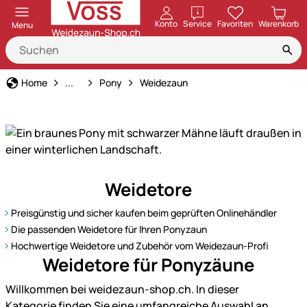
öffnen
Konto
Service
Favoriten
Warenkorb
Menu
Tierart
Home
...
Pony
Weidezaun
Entdecken
Weidetore
Sie
unser
Preisgünstig und sicher kaufen beim geprüften Onlinehändler
Sortiment
Die passenden Weidetore für Ihren Ponyzaun
für
Hochwertige Weidetore und Zubehör vom Weidezaun-Profi
Ponys
Weidetore für Ponyzäune
–
Willkommen bei weidezaun-shop.ch. In dieser
bestens
Kategorie finden Sie eine umfangreiche Auswahl an