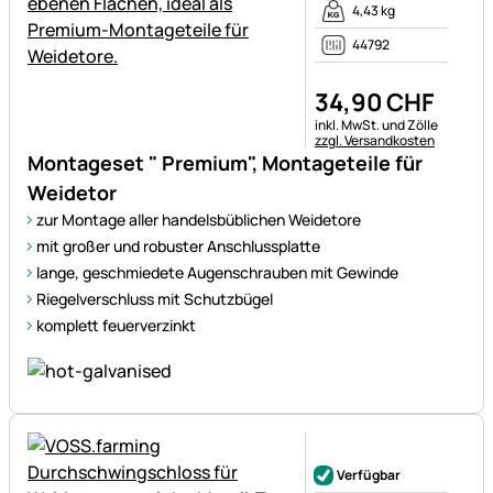
4,43 kg
44792
34
,
90
CHF
Steuerhinweis:
inkl. MwSt. und Zölle
zzgl. Versandkosten
Montageset " Premium", Montageteile für
Weidetor
zur Montage aller handelsbüblichen Weidetore
mit großer und robuster Anschlussplatte
lange, geschmiedete Augenschrauben mit Gewinde
Riegelverschluss mit Schutzbügel
komplett feuerverzinkt
Noch keine Bewertungen ab
Verfügbar