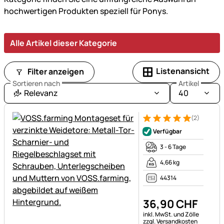
ausgestattet
hochwertigen Produkten speziell für Ponys.
für
jede
Jahreszeit
Alle Artikel dieser Kategorie
und
Wetterlage.
Listenansicht
Filter anzeigen
Sortieren nach
Artikel
Relevanz
40
(2)
Bewertung: 5 von 5 (2 Bewer
2 Bewertungen
Verfügbar
3 - 6 Tage
4,66 kg
44314
36
,
90
CHF
Steuerhinweis:
inkl. MwSt. und Zölle
zzgl. Versandkosten