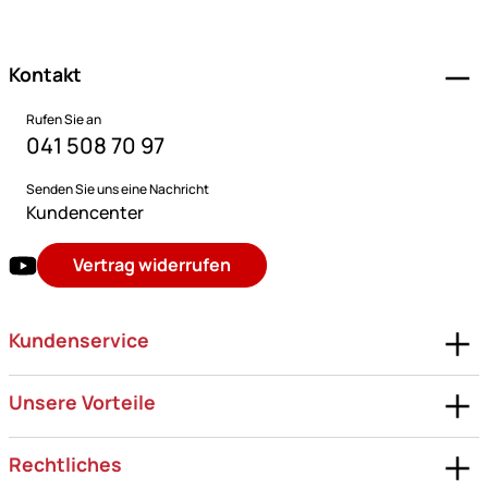
Fußzeile
Kontakt
Rufen Sie an
041 508 70 97
Senden Sie uns eine Nachricht
Kundencenter
Vertrag widerrufen
Kundenservice
Unsere Vorteile
Rechtliches