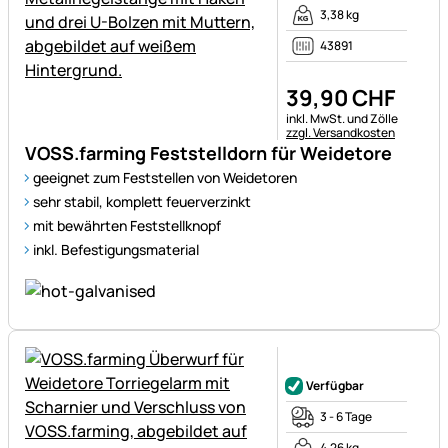
3,38 kg
43891
39
,
90
CHF
Steuerhinweis:
inkl. MwSt. und Zölle
zzgl. Versandkosten
VOSS.farming Feststelldorn für Weidetore
geeignet zum Feststellen von Weidetoren
sehr stabil, komplett feuerverzinkt
mit bewährten Feststellknopf
inkl. Befestigungsmaterial
Noch keine Bewertungen ab
Verfügbar
3 - 6 Tage
4,26 kg