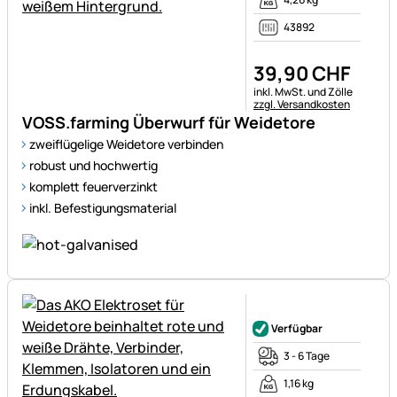
43892
39
,
90
CHF
Steuerhinweis:
inkl. MwSt. und Zölle
zzgl. Versandkosten
VOSS.farming Überwurf für Weidetore
zweiflügelige Weidetore verbinden
robust und hochwertig
komplett feuerverzinkt
inkl. Befestigungsmaterial
Noch keine Bewertungen ab
Verfügbar
3 - 6 Tage
1,16 kg