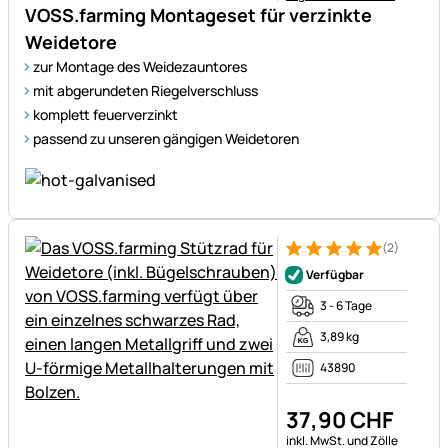
VOSS.farming Montageset für verzinkte
Weidetore
zur Montage des Weidezauntores
mit abgerundeten Riegelverschluss
komplett feuerverzinkt
passend zu unseren gängigen Weidetoren
(2)
Bewertung: 5 von 5 (2 Bewer
2 Bewertungen
Verfügbar
3 - 6 Tage
3,89 kg
43890
37
,
90
CHF
Steuerhinweis:
inkl. MwSt. und Zölle