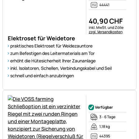
44441
40
,
90
CHF
Steuerhinweis:
inkl. MwSt. und Zölle
zzgl. Versandkosten
Elektroset für Weidetore
praktisches Elektroset für Weidezauntore
zum Befestigen des Leitermaterials am Tor
erhöht die Hütesicherheit Ihrer Zaunanlage
inkl. Isolatoren, Schellen, Verbindungskabel und Seil
schnell und einfach anzubringen
Noch keine Bewertungen ab
Verfügbar
3 - 6 Tage
1,18 kg
44395