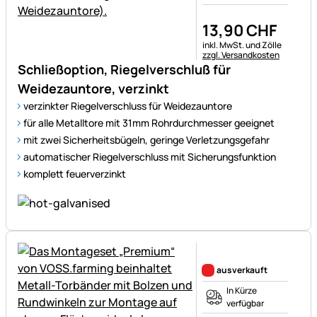
13
,
90
CHF
Steuerhinweis:
inkl. MwSt. und Zölle
zzgl. Versandkosten
Schließoption, Riegelverschluß für
Weidezauntore, verzinkt
verzinkter Riegelverschluss für Weidezauntore
für alle Metalltore mit 31mm Rohrdurchmesser geeignet
mit zwei Sicherheitsbügeln, geringe Verletzungsgefahr
automatischer Riegelverschluss mit Sicherungsfunktion
komplett feuerverzinkt
Noch keine Bewertungen ab
ausverkauft
In Kürze
verfügbar