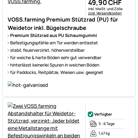
49
,
90
CHF
Steuerhinweis:
inkl. MwSt. und Zölle
zzgl. Versandkosten
VOSS.farming Premium Stützrad (PU) für
Weidetor inkl. Bügelschraube
Premium Stützrad aus PU Schaumgummi
Befestigungspfähle am Tor werden entlastet
stabil, feuerverzinkt, höhenverstellbar
für weiche & harte Böden sehr gut verwendbar
hinterlässt keinerlei Spuren in weichen Böden
für Paddocks, Reitplätze, Wiesen usw. geeignet
Noch keine Bewertungen ab
Verfügbar
3 - 6 Tage
1,47 kg