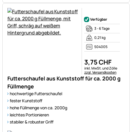
Noch keine Bewertungen ab
Verfügbar
3 - 6 Tage
0,21 kg
504005
3
,
75
CHF
Steuerhinweis:
inkl. MwSt. und Zölle
zzgl. Versandkosten
Futterschaufel aus Kunststoff für ca. 2000 g
Füllmenge
hochwertige Futterschaufel
fester Kunststoff
hohe Füllmenge von ca. 2000g
leichtes Portionieren
stabiler & robuster Griff