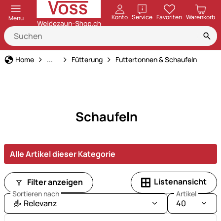
öffnen
Konto
Service
Favoriten
Warenkorb
Menu
Geflügelhaltung
Home
...
Fütterung
Futtertonnen & Schaufeln
Schaufeln
Alle Artikel dieser Kategorie
Listenansicht
Filter anzeigen
Sortieren nach
Artikel
Relevanz
40