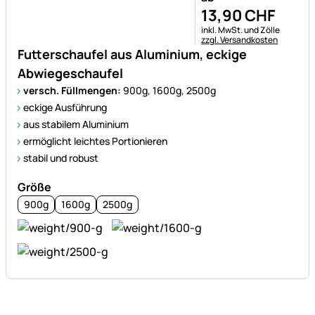
13
,
90
CHF
Steuerhinweis:
inkl. MwSt. und Zölle
zzgl. Versandkosten
Futterschaufel aus Aluminium, eckige
Abwiegeschaufel
versch. Füllmengen:
900g, 1600g, 2500g
eckige Ausführung
aus stabilem Aluminium
ermöglicht leichtes Portionieren
stabil und robust
Größe
900g
1600g
2500g
Fußzeile