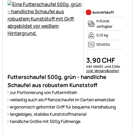
Noch keine Bewertungen ab
ausverkauft
In Kürze
verfügbar
0,10 kg
504004
3
,
90
CHF
Steuerhinweis:
inkl. MwSt. und Zölle
zzgl. Versandkosten
Futterschaufel 500g, grün - handliche
Schaufel aus robustem Kunststoff
zur Portionierung von Futtermitteln
vielseitig auch als Pflanzschaufel im Garten einsetzbar
ergonomisch geformter Griff für bequeme Handhabung
langlebiges, stabiles Kunststoffmaterial
handliche Größe mit 500g Füllmenge