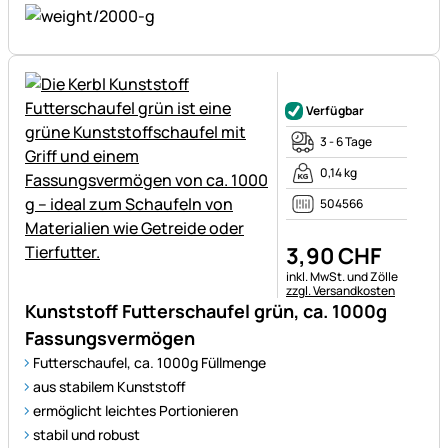
Noch keine Bewertungen ab
Verfügbar
3 - 6 Tage
0,14 kg
504566
3
,
90
CHF
Steuerhinweis:
inkl. MwSt. und Zölle
zzgl. Versandkosten
Kunststoff Futterschaufel grün, ca. 1000g
Fassungsvermögen
Futterschaufel, ca. 1000g Füllmenge
aus stabilem Kunststoff
ermöglicht leichtes Portionieren
stabil und robust