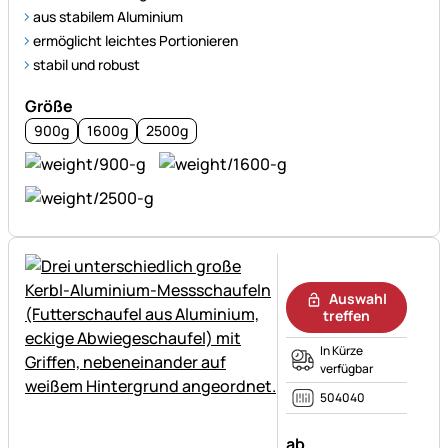
aus stabilem Aluminium
ermöglicht leichtes Portionieren
stabil und robust
Größe
900g
1600g
2500g
Noch keine Bewertungen ab
Auswahl
treffen
In Kürze
verfügbar
504040
ab