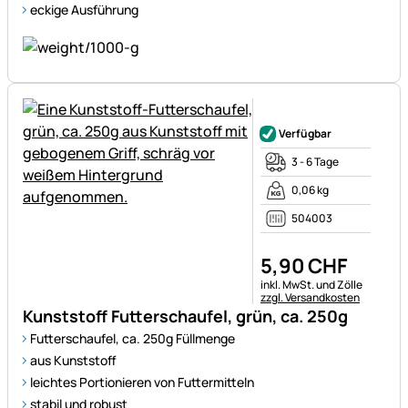
eckige Ausführung
Noch keine Bewertungen ab
Verfügbar
3 - 6 Tage
0,06 kg
504003
5
,
90
CHF
Steuerhinweis:
inkl. MwSt. und Zölle
zzgl. Versandkosten
Kunststoff Futterschaufel, grün, ca. 250g
Futterschaufel, ca. 250g Füllmenge
aus Kunststoff
leichtes Portionieren von Futtermitteln
stabil und robust