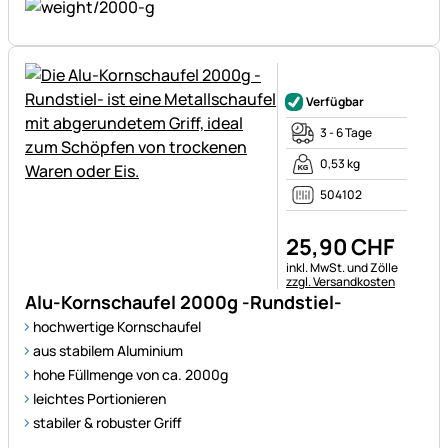
Noch keine Bewertungen ab
Verfügbar
3 - 6 Tage
0,53 kg
504102
25
,
90
CHF
Steuerhinweis:
inkl. MwSt. und Zölle
zzgl. Versandkosten
Alu-Kornschaufel 2000g -Rundstiel-
hochwertige Kornschaufel
aus stabilem Aluminium
hohe Füllmenge von ca. 2000g
leichtes Portionieren
stabiler & robuster Griff