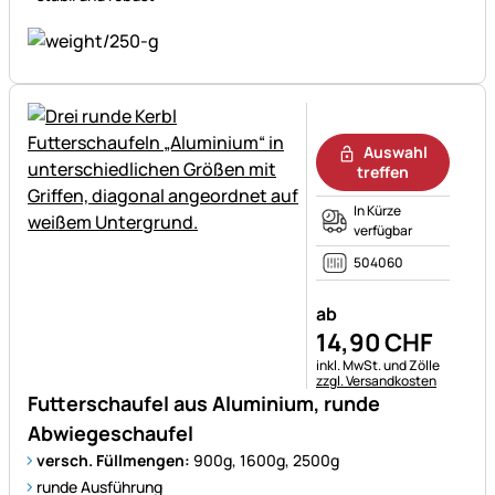
Noch keine Bewertungen ab
Auswahl
treffen
In Kürze
verfügbar
504060
ab
14
,
90
CHF
Steuerhinweis:
inkl. MwSt. und Zölle
zzgl. Versandkosten
Futterschaufel aus Aluminium, runde
Abwiegeschaufel
versch. Füllmengen:
900g, 1600g, 2500g
runde Ausführung