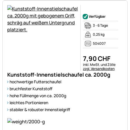
Noch keine Bewertungen ab
Verfügbar
3 - 6 Tage
0,25 kg
504007
7
,
90
CHF
Steuerhinweis:
inkl. MwSt. und Zölle
zzgl. Versandkosten
Kunststoff-Innenstielschaufel ca. 2000g
hochwertige Futterschaufel
bruchfester Kunststoff
hohe Füllmenge von ca. 2000g
leichtes Portionieren
stabiler & robuster Innenstielgriff