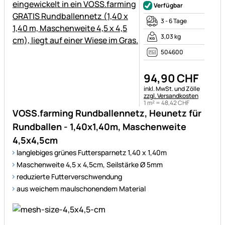
Verfügbar
3 - 6 Tage
3,03 kg
504600
94
,
90
CHF
Steuerhinweis:
inkl. MwSt. und Zölle
zzgl. Versandkosten
1 m² =
48
,
42
CHF
VOSS.farming Rundballennetz, Heunetz für
Rundballen - 1,40x1,40m, Maschenweite
4,5x4,5cm
langlebiges grünes Futtersparnetz 1,40 x 1,40m
Maschenweite 4,5 x 4,5cm, Seilstärke Ø 5mm
reduzierte Futterverschwendung
aus weichem maulschonendem Material