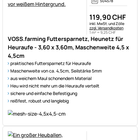
504578
119
,
90
CHF
Steuerhinweis:
inkl. MwSt. und Zölle
zzgl. Versandkosten
1 m² =
9
,
25
CHF
VOSS.farming Futtersparnetz, Heunetz für
Heuraufe - 3,60 x 3,60m, Maschenweite 4,5 x
4,5cm
praktisches Futtersparnetz für Heuraufe
Maschenweite von ca. 4,5cm, Seilstärke 5mm
aus weichem Maul schonendem Material
Heu wird nicht mehr um die Heuraufe verteilt
sichere und einfache Befestigung
reißfest, robust und langlebig
Noch keine Bewertungen ab