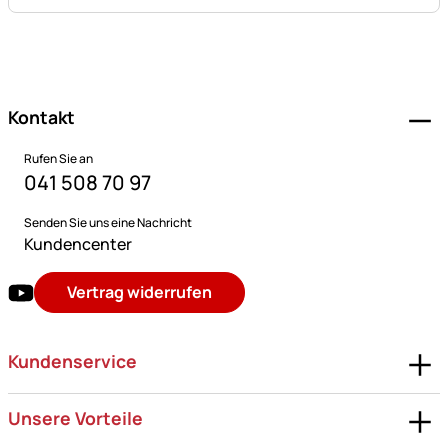
Fußzeile
Kontakt
Rufen Sie an
041 508 70 97
Senden Sie uns eine Nachricht
Kundencenter
Vertrag widerrufen
Kundenservice
Unsere Vorteile