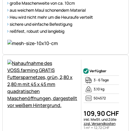
große Maschenweite von ca. 10cm
aus weichem Maul schonendem Material
Heu wird nicht mehr um die Heuraufe verteilt
sichere und einfache Befestigung
reißfest, robust und langlebig
Noch keine Bewertungen ab
Verfügbar
3 - 6 Tage
3,10 kg
504572
109
,
90
CHF
Steuerhinweis:
inkl. MwSt. und Zölle
zzgl. Versandkosten
1 m² =
12
,
72
CHF