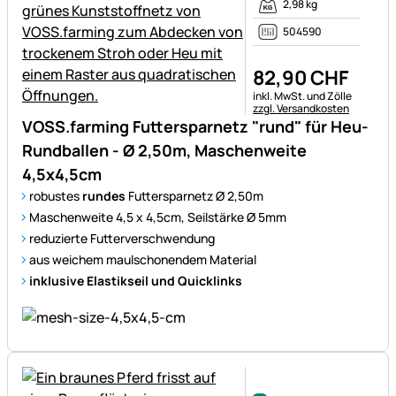
2,98 kg
504590
82
,
90
CHF
Steuerhinweis:
inkl. MwSt. und Zölle
zzgl. Versandkosten
VOSS.farming Futtersparnetz "rund" für Heu-
Rundballen - Ø 2,50m, Maschenweite
4,5x4,5cm
robustes
rundes
Futtersparnetz Ø 2,50m
Maschenweite 4,5 x 4,5cm, Seilstärke Ø 5mm
reduzierte Futterverschwendung
aus weichem maulschonendem Material
inklusive Elastikseil und Quicklinks
Noch keine Bewertungen ab