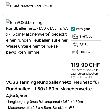
Noch keine Bewertungen ab
Verfügbar
3 - 6 Tage
3,91 kg
504604
119
,
90
CHF
Steuerhinweis:
inkl. MwSt. und Zölle
zzgl. Versandkosten
1 m² =
46
,
84
CHF
VOSS.farming Rundballennetz, Heunetz für
Rundballen - 1,60x1,60m, Maschenweite
4,5x4,5cm
langlebiges grünes Futtersparnetz 1,60 x 1,60m
Maschenweite 4,5 x 4,5cm, Seilstärke Ø 5mm