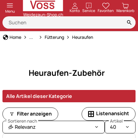
öffnen
Konto
Service
Favoriten
Warenkorb
Menu
Pferdehaltung
Home
...
Fütterung
Heuraufen
Heuraufen-Zubehör
Alle Artikel dieser Kategorie
Listenansicht
Filter anzeigen
Sortieren nach
Artikel
Relevanz
40