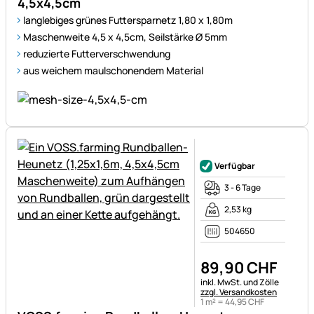
4,5x4,5cm
langlebiges grünes Futtersparnetz 1,80 x 1,80m
Maschenweite 4,5 x 4,5cm, Seilstärke Ø 5mm
reduzierte Futterverschwendung
aus weichem maulschonendem Material
Noch keine Bewertungen ab
Verfügbar
3 - 6 Tage
2,53 kg
504650
89
,
90
CHF
Steuerhinweis:
inkl. MwSt. und Zölle
zzgl. Versandkosten
1 m² =
44
,
95
CHF