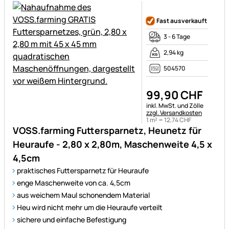
Noch keine Bewertungen ab
Fast ausverkauft
3 - 6 Tage
2,94 kg
504570
99
,
90
CHF
Steuerhinweis:
inkl. MwSt. und Zölle
zzgl. Versandkosten
1 m² =
12
,
74
CHF
VOSS.farming Futtersparnetz, Heunetz für
Heuraufe - 2,80 x 2,80m, Maschenweite 4,5 x
4,5cm
praktisches Futtersparnetz für Heuraufe
enge Maschenweite von ca. 4,5cm
aus weichem Maul schonendem Material
Heu wird nicht mehr um die Heuraufe verteilt
sichere und einfache Befestigung