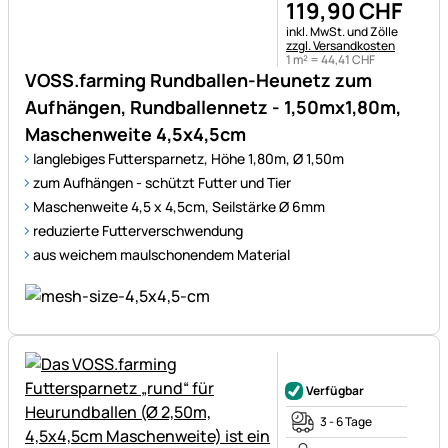
119
,
90
CHF
Steuerhinweis:
inkl. MwSt. und Zölle
zzgl. Versandkosten
1 m² =
44
,
41
CHF
VOSS.farming Rundballen-Heunetz zum
Aufhängen, Rundballennetz - 1,50mx1,80m,
Maschenweite 4,5x4,5cm
langlebiges Futtersparnetz, Höhe 1,80m, Ø 1,50m
zum Aufhängen - schützt Futter und Tier
Maschenweite 4,5 x 4,5cm, Seilstärke Ø 6mm
reduzierte Futterverschwendung
aus weichem maulschonendem Material
Noch keine Bewertungen ab
Verfügbar
3 - 6 Tage