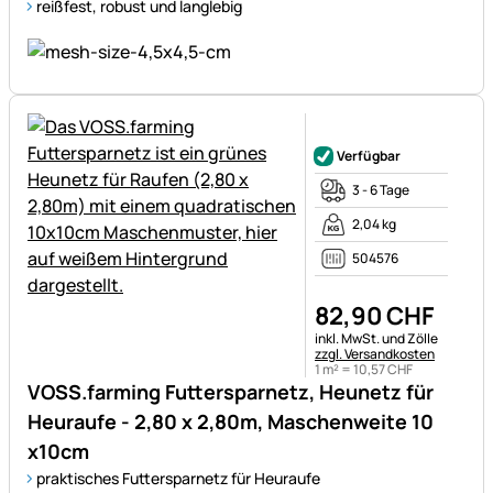
reißfest, robust und langlebig
Noch keine Bewertungen ab
Verfügbar
3 - 6 Tage
2,04 kg
504576
82
,
90
CHF
Steuerhinweis:
inkl. MwSt. und Zölle
zzgl. Versandkosten
1 m² =
10
,
57
CHF
VOSS.farming Futtersparnetz, Heunetz für
Heuraufe - 2,80 x 2,80m, Maschenweite 10
x10cm
praktisches Futtersparnetz für Heuraufe