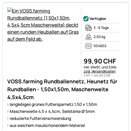
Noch keine Bewertungen ab
Verfügbar
3 - 6 Tage
2,50 kg
504602
99
,
90
CHF
Steuerhinweis:
inkl. MwSt. und Zölle
zzgl. Versandkosten
1 m² =
44
,
40
CHF
VOSS.farming Rundballennetz, Heunetz für
Rundballen - 1,50x1,50m, Maschenweite
4,5x4,5cm
langlebiges grünes Futtersparnetz 1,50 x 1,50m
Maschenweite 4,5 x 4,5cm, Seilstärke Ø 5mm
reduzierte Futterverschwendung
aus weichem maulschonendem Material