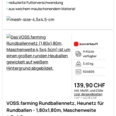
reduzierte Futterverschwendung
aus weichem maulschonendem Material
Noch keine Bewertungen ab
ausverkauft
In Kürze
verfügbar
3,40 kg
504606
139
,
90
CHF
Steuerhinweis:
inkl. MwSt. und Zölle
zzgl. Versandkosten
1 m² =
43
,
18
CHF
VOSS.farming Rundballennetz, Heunetz für
Rundballen - 1,80x1,80m, Maschenweite