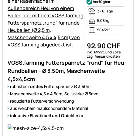
Verfügbar
3 - 6 Tage
5,08 kg
504592
92
,
90
CHF
Steuerhinweis:
inkl. MwSt. und Zölle
zzgl. Versandkosten
VOSS.farming Futtersparnetz "rund" für Heu-
Rundballen - Ø 3,50m, Maschenweite
4,5x4,5cm
robustes
rundes
Futtersparnetz Ø 3,50m
Maschenweite 4,5 x 4,5cm, Seilstärke Ø 5mm
reduzierte Futterverschwendung
aus weichem maulschonendem Material
inklusive Elastikseil und Quicklinks