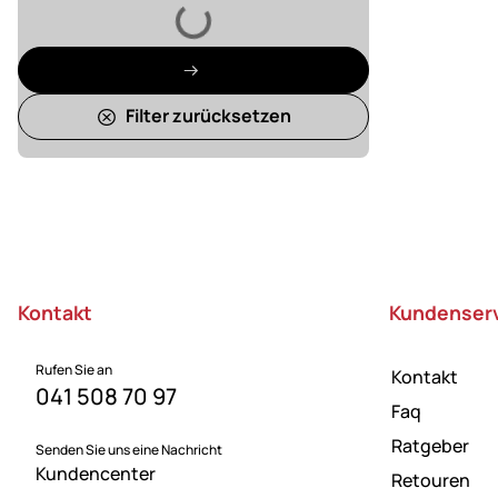
Lädt
Filter zurücksetzen
Fußzeile
Kontakt
Kundenser
Rufen Sie an
Kontakt
041 508 70 97
Faq
Ratgeber
Senden Sie uns eine Nachricht
Kundencenter
Retouren