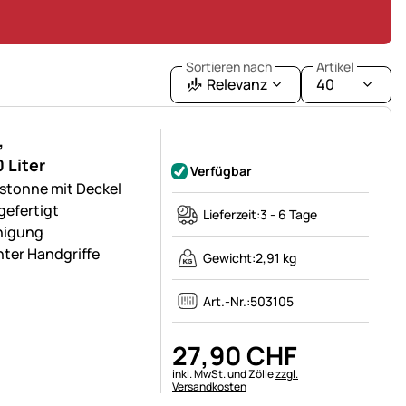
Sortieren nach
Artikel
Relevanz
40
,
Noch keine Bewertungen abgegeben
 Liter
Verfügbar
stonne mit Deckel
gefertigt
Lieferzeit:
3 - 6 Tage
inigung
ter Handgriffe
Gewicht:
2,91 kg
Art.-Nr.:
503105
27
,
90
CHF
Steuerhinweis:
inkl. MwSt. und Zölle
zzgl.
Versandkosten