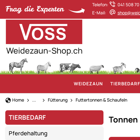
Telefon:
041 508 70
E-Mail:
shop@weid
WEIDEZAUN
TIERBEDAR
Schafhaltung
Home
...
Fütterung
Futtertonnen & Schaufeln
TIERBEDARF
Tonnen
Pferdehaltung