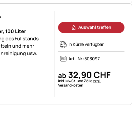
,
Noch keine Bewertungen abgegeben
Auswahl treffen
, 100 Liter
ng des Füllstands
In Kürze verfügbar
itteln und mehr
unreinigung usw.
Art.-Nr.:
503097
32
,
90
CHF
ab
Steuerhinweis:
inkl. MwSt. und Zölle
zzgl.
Versandkosten