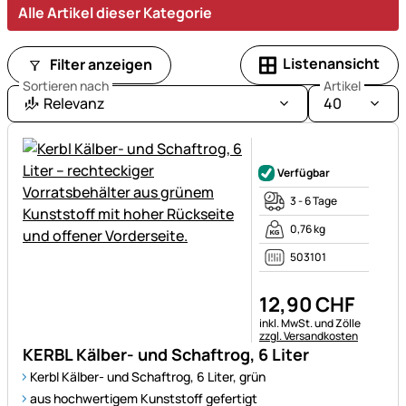
Alle Artikel dieser Kategorie
Listenansicht
Filter anzeigen
Sortieren nach
Artikel
Relevanz
40
Noch keine Bewertungen ab
Verfügbar
3 - 6 Tage
0,76 kg
503101
12
,
90
CHF
Steuerhinweis:
inkl. MwSt. und Zölle
zzgl. Versandkosten
KERBL Kälber- und Schaftrog, 6 Liter
Kerbl Kälber- und Schaftrog, 6 Liter, grün
aus hochwertigem Kunststoff gefertigt