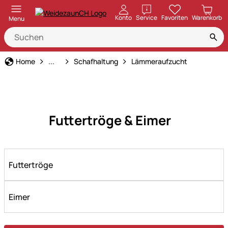
öffnen
Konto
Service
Favoriten
Warenkorb
Menu
Tierbedarf
Home
...
Schafhaltung
Lämmeraufzucht
Futtertröge & Eimer
Futtertröge
Eimer