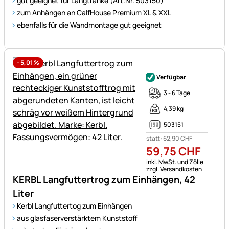
gut geeignet für Langtränke (Art.Nr. 503150)
zum Anhängen an CalfHouse Premium XL & XXL
ebenfalls für die Wandmontage gut geeignet
-
5,01
%
Noch keine Bewertungen ab
Verfügbar
3 - 6 Tage
4,39 kg
503151
statt:
62
,
90
CHF
59
,
75
CHF
Steuerhinweis:
inkl. MwSt. und Zölle
zzgl. Versandkosten
KERBL Langfuttertrog zum Einhängen, 42
Liter
Kerbl Langfuttertog zum Einhängen
aus glasfaserverstärktem Kunststoff