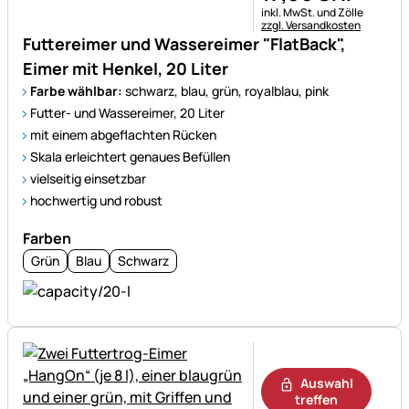
Steuerhinweis:
inkl. MwSt. und Zölle
zzgl. Versandkosten
Futtereimer und Wassereimer "FlatBack",
Eimer mit Henkel, 20 Liter
Farbe wählbar:
schwarz, blau, grün, royalblau, pink
Futter- und Wassereimer, 20 Liter
mit einem abgeflachten Rücken
Skala erleichtert genaues Befüllen
vielseitig einsetzbar
hochwertig und robust
Farben
Grün
Blau
Schwarz
Noch keine Bewertungen ab
Auswahl
treffen