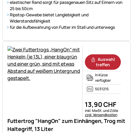
elastischer Rand sorgt für passgenauen Sitz auf Eimern von
25 bis 50cm
Ripstop-Gewebe bietet Langlebigkeit und
Widerstandsfähigkeit
für die Aufbewahrung von Futter im Stall und unterwegs
Noch keine Bewertungen ab
Auswahl
treffen
In Kürze
verfügbar
5031215
13
,
90
CHF
Steuerhinweis:
inkl. MwSt. und Zölle
zzgl. Versandkosten
Futtertrog "HangOn" zum Einhängen, Trog mit
Haltegriff, 13 Liter