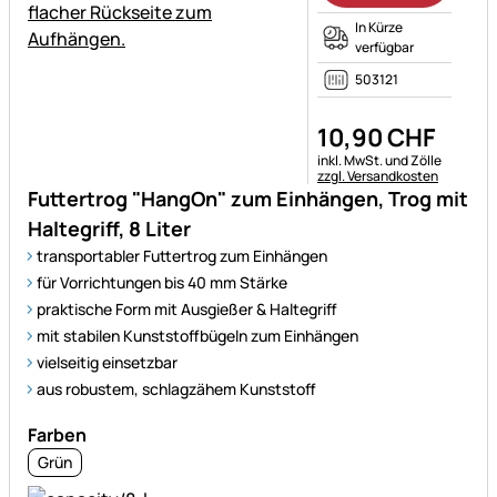
In Kürze
verfügbar
503121
10
,
90
CHF
Steuerhinweis:
inkl. MwSt. und Zölle
zzgl. Versandkosten
Futtertrog "HangOn" zum Einhängen, Trog mit
Haltegriff, 8 Liter
transportabler Futtertrog zum Einhängen
für Vorrichtungen bis 40 mm Stärke
praktische Form mit Ausgießer & Haltegriff
mit stabilen Kunststoffbügeln zum Einhängen
vielseitig einsetzbar
aus robustem, schlagzähem Kunststoff
Farben
Grün