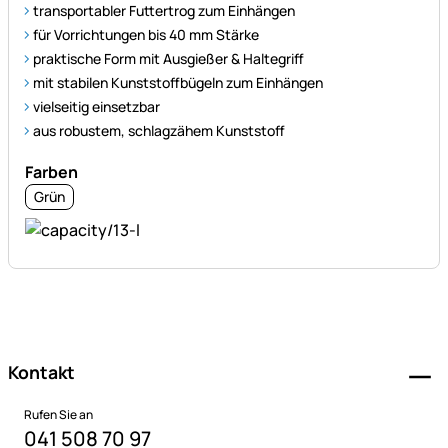
transportabler Futtertrog zum Einhängen
für Vorrichtungen bis 40 mm Stärke
praktische Form mit Ausgießer & Haltegriff
mit stabilen Kunststoffbügeln zum Einhängen
vielseitig einsetzbar
aus robustem, schlagzähem Kunststoff
Farben
Grün
Fußzeile
Kontakt
Rufen Sie an
041 508 70 97