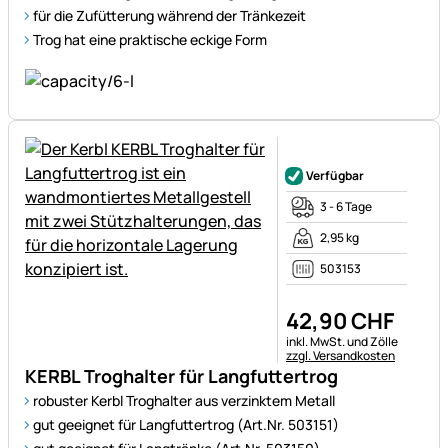
für die Zufütterung während der Tränkezeit
Trog hat eine praktische eckige Form
Noch keine Bewertungen ab
Verfügbar
3 - 6 Tage
2,95 kg
503153
42
,
90
CHF
Steuerhinweis:
inkl. MwSt. und Zölle
zzgl. Versandkosten
KERBL Troghalter für Langfuttertrog
robuster Kerbl Troghalter aus verzinktem Metall
gut geeignet für Langfuttertrog (Art.Nr. 503151)