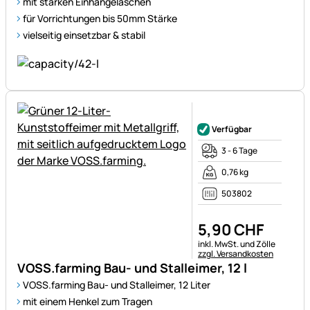
mit starken Einhängelaschen
für Vorrichtungen bis 50mm Stärke
vielseitig einsetzbar & stabil
Noch keine Bewertungen ab
Verfügbar
3 - 6 Tage
0,76 kg
503802
5
,
90
CHF
Steuerhinweis:
inkl. MwSt. und Zölle
zzgl. Versandkosten
VOSS.farming Bau- und Stalleimer, 12 l
VOSS.farming Bau- und Stalleimer, 12 Liter
mit einem Henkel zum Tragen