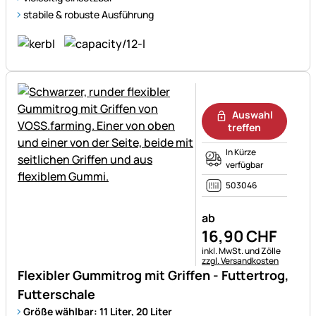
stabile & robuste Ausführung
Noch keine Bewertungen ab
Auswahl
treffen
In Kürze
verfügbar
503046
ab
16
,
90
CHF
Steuerhinweis:
inkl. MwSt. und Zölle
zzgl. Versandkosten
Flexibler Gummitrog mit Griffen - Futtertrog,
Futterschale
Größe wählbar: 11 Liter, 20 Liter