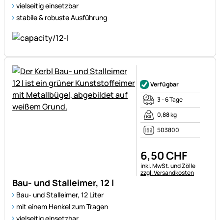
vielseitig einsetzbar
stabile & robuste Ausführung
Noch keine Bewertungen ab
Verfügbar
3 - 6 Tage
0,88 kg
503800
6
,
50
CHF
Steuerhinweis:
inkl. MwSt. und Zölle
zzgl. Versandkosten
Bau- und Stalleimer, 12 l
Bau- und Stalleimer, 12 Liter
mit einem Henkel zum Tragen
vielseitig einsetzbar