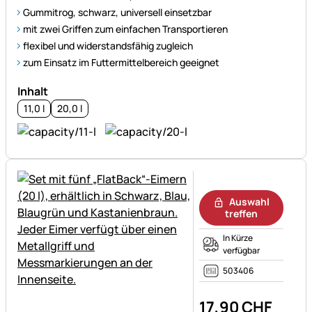
Gummitrog, schwarz, universell einsetzbar
mit zwei Griffen zum einfachen Transportieren
flexibel und widerstandsfähig zugleich
zum Einsatz im Futtermittelbereich geeignet
Inhalt
11,0 l
20,0 l
Noch keine Bewertungen ab
Auswahl
treffen
In Kürze
verfügbar
503406
17
,
90
CHF