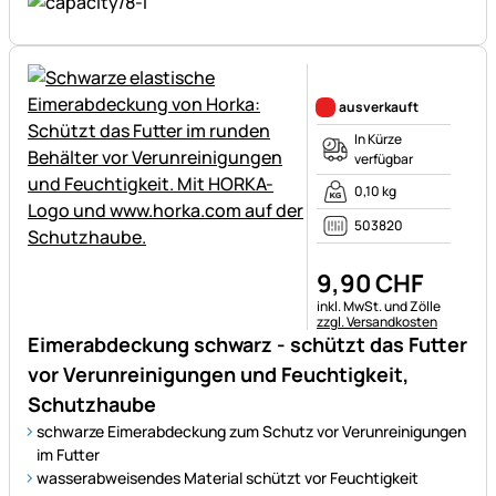
Noch keine Bewertungen ab
ausverkauft
In Kürze
verfügbar
0,10 kg
503820
9
,
90
CHF
Steuerhinweis:
inkl. MwSt. und Zölle
zzgl. Versandkosten
Eimerabdeckung schwarz - schützt das Futter
vor Verunreinigungen und Feuchtigkeit,
Schutzhaube
schwarze Eimerabdeckung zum Schutz vor Verunreinigungen
im Futter
wasserabweisendes Material schützt vor Feuchtigkeit