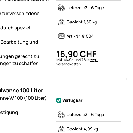
Lieferzeit:
3 - 6 Tage
 für verschiedene
Gewicht:
1,50 kg
durch speziell
Art.-Nr.:
81504
e Bearbeitung und
16
,
90
CHF
rungen gerecht zu
Steuerhinweis:
inkl. MwSt. und Zölle
zzgl.
ngen zu schaffen
Versandkosten
lwanne 100 Liter
Noch keine Bewertungen abgegeben
nne W 100 (100 Liter)
Verfügbar
estigung
Lieferzeit:
3 - 6 Tage
Gewicht:
4,09 kg