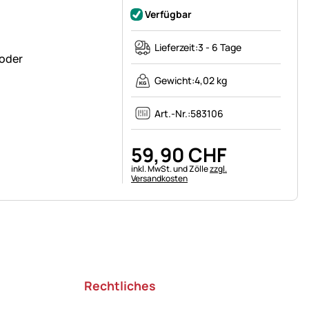
Verfügbar
Lieferzeit:
3 - 6 Tage
 oder
Gewicht:
4,02 kg
Art.-Nr.:
583106
59
,
90
CHF
Steuerhinweis:
inkl. MwSt. und Zölle
zzgl.
Versandkosten
Rechtliches