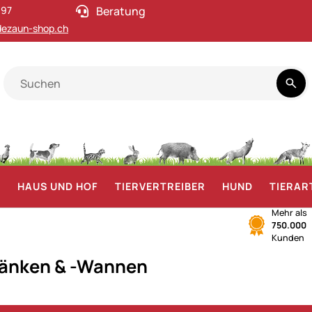
 97
Beratung
ezaun-shop.ch
F
HAUS UND HOF
TIERVERTREIBER
HUND
TIERAR
Mehr als
750.000
Kunden
änken & -Wannen