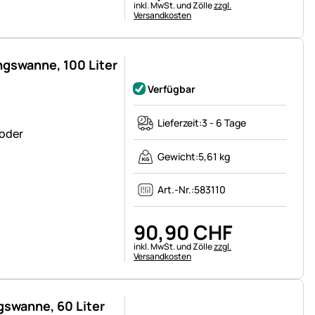
Steuerhinweis:
inkl. MwSt. und Zölle
zzgl.
Versandkosten
ngswanne, 100 Liter
Noch keine Bewertungen abgegeben
Verfügbar
Lieferzeit:
3 - 6 Tage
 oder
Gewicht:
5,61 kg
Art.-Nr.:
583110
90
,
90
CHF
Steuerhinweis:
inkl. MwSt. und Zölle
zzgl.
Versandkosten
gswanne, 60 Liter
Noch keine Bewertungen abgegeben