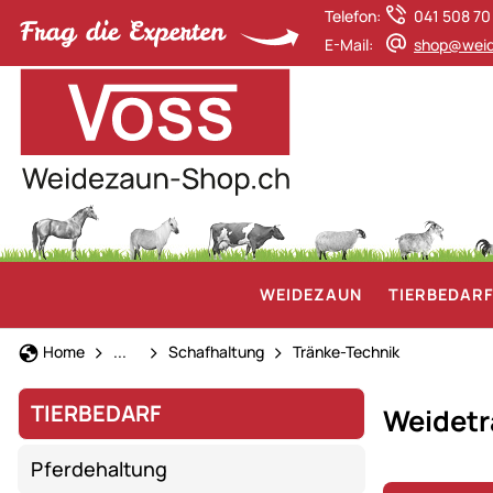
Telefon:
041 508 70
E-Mail:
shop@weid
WEIDEZAUN
TIERBEDAR
Tierbedarf
Home
...
Schafhaltung
Tränke-Technik
TIERBEDARF
Weidetr
Pferdehaltung