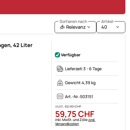
Sortieren nach
Artikel
Relevanz
40
gen, 42 Liter
Noch keine Bewertungen abgegeben
Verfügbar
Lieferzeit:
3 - 6 Tage
Gewicht:
4,39 kg
Art.-Nr.:
503151
statt:
62
,
90
CHF
59
,
75
CHF
Steuerhinweis:
inkl. MwSt. und Zölle
zzgl.
Versandkosten