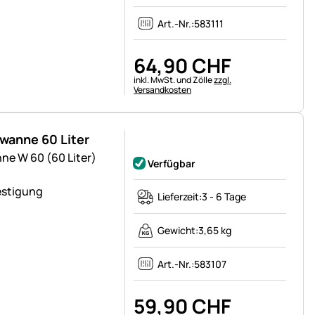
Art.-Nr.:
583111
64
,
90
CHF
Steuerhinweis:
inkl. MwSt. und Zölle
zzgl.
Versandkosten
wanne 60 Liter
Noch keine Bewertungen abgegeben
ne W 60 (60 Liter)
Verfügbar
estigung
Lieferzeit:
3 - 6 Tage
Gewicht:
3,65 kg
Art.-Nr.:
583107
59
,
90
CHF