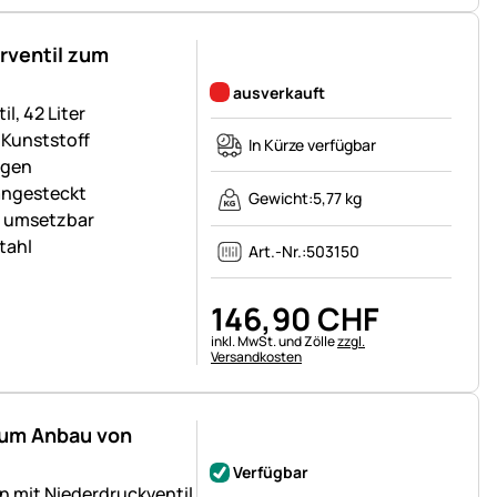
rventil zum
Noch keine Bewertungen abgegeben
ausverkauft
l, 42 Liter
 Kunststoff
In Kürze verfügbar
ngen
angesteckt
Gewicht:
5,77 kg
l umsetzbar
tahl
Art.-Nr.:
503150
146
,
90
CHF
Steuerhinweis:
inkl. MwSt. und Zölle
zzgl.
Versandkosten
zum Anbau von
Noch keine Bewertungen abgegeben
Verfügbar
 mit Niederdruckventil