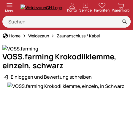
öffnen
Konto
Service
Favoriten
Warenkorb
Menu
Home
Weidezaun
Zaunanschluss / Kabel
VOSS.farming Krokodilklemme,
einzeln, schwarz
Einloggen und Bewertung schreiben
Produktgalerie