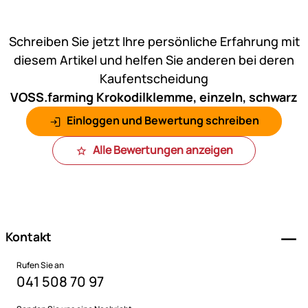
Noch keine Bewertungen ab
Schreiben Sie jetzt Ihre persönliche Erfahrung mit
diesem Artikel und helfen Sie anderen bei deren
Kaufentscheidung
VOSS.farming Krokodilklemme, einzeln, schwarz
Einloggen und Bewertung schreiben
Alle Bewertungen anzeigen
Fußzeile
Kontakt
Rufen Sie an
041 508 70 97