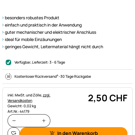
besonders robustes Produkt
einfach und praktisch in der Anwendung
guter mechanischer und elektrischer Anschluss
ideal für mobile Einzäunungen
geringes Gewicht, Leitermaterial hängt nicht durch
Verfügbar
, Lieferzeit:
3 - 6 Tage
4
Kostenloser Rückversand
-
30 Tage Rückgabe
2
,
50
CHF
Steuerhinweis:
inkl. MwSt. und Zölle,
zzgl.
Versandkosten
Gewicht: 0,02 kg
Art.Nr.: 44179
In den Warenkorb