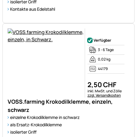
isolierter Griff
Kontakte aus Edelstahl
Noch keine Bewertungen ab
Verfügbar
3 - 6 Tage
0,02 kg
44179
2
,
50
CHF
Steuerhinweis:
inkl. MwSt. und Zölle
zzgl. Versandkosten
VOSS.farming Krokodilklemme, einzeln,
schwarz
einzelne Krokodilklemme in schwarz
als Ersatz-Krokodilklemme
isolierter Griff