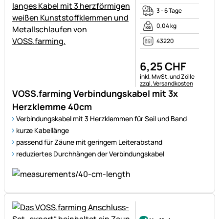
3 - 6 Tage
0,04 kg
43220
6
,
25
CHF
Steuerhinweis:
inkl. MwSt. und Zölle
zzgl. Versandkosten
VOSS.farming Verbindungskabel mit 3x
Herzklemme 40cm
Verbindungskabel mit 3 Herzklemmen für Seil und Band
kurze Kabellänge
passend für Zäune mit geringem Leiterabstand
reduziertes Durchhängen der Verbindungskabel
Noch keine Bewertungen ab