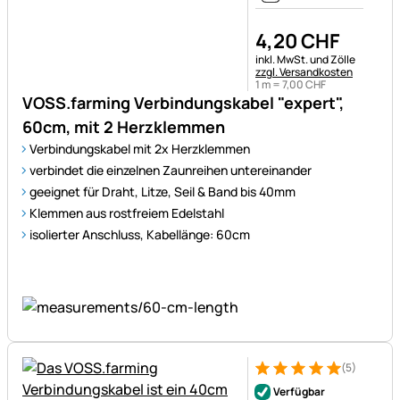
4
,
20
CHF
Steuerhinweis:
inkl. MwSt. und Zölle
zzgl. Versandkosten
1 m =
7
,
00
CHF
VOSS.farming Verbindungskabel "expert",
60cm, mit 2 Herzklemmen
Verbindungskabel mit 2x Herzklemmen
verbindet die einzelnen Zaunreihen untereinander
geeignet für Draht, Litze, Seil & Band bis 40mm
Klemmen aus rostfreiem Edelstahl
isolierter Anschluss, Kabellänge: 60cm
(5)
Bewertung: 5 von 5 (5 Bewer
5 Bewertungen
Verfügbar