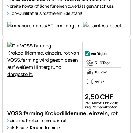
breite Kontaktfläche für einen zuverlässigen Anschluss
Top-Qualität aus rostfreiem Edelstahl!
Noch keine Bewertungen ab
Verfügbar
3 - 6 Tage
0,02 kg
44177
2
,
50
CHF
Steuerhinweis:
inkl. MwSt. und Zölle
zzgl. Versandkosten
VOSS.farming Krokodilklemme, einzeln, rot
einzelne Krokodilklemme in rot
als Ersatz-Krokodilklemme