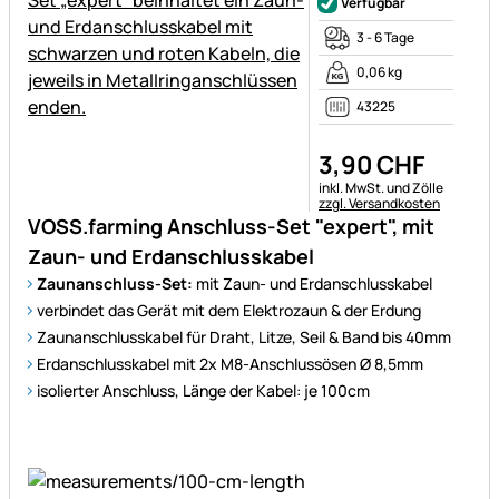
Verfügbar
3 - 6 Tage
0,06 kg
43225
3
,
90
CHF
Steuerhinweis:
inkl. MwSt. und Zölle
zzgl. Versandkosten
VOSS.farming Anschluss-Set "expert", mit
Zaun- und Erdanschlusskabel
Zaunanschluss-Set:
mit Zaun- und Erdanschlusskabel
verbindet das Gerät mit dem Elektrozaun & der Erdung
Zaunanschlusskabel für Draht, Litze, Seil & Band bis 40mm
Erdanschlusskabel mit 2x M8-Anschlussösen Ø 8,5mm
isolierter Anschluss, Länge der Kabel: je 100cm