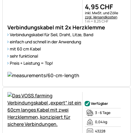
4
,
95
CHF
Steuerhinweis:
inkl. MwSt. und Zölle
zzgl. Versandkosten
1 m =
8
,
25
CHF
Verbindungskabel mit 2x Herzklemme
Verbindungskabel für Seil, Draht, Litze, Band
einfach und schnell in der Anwendung
mit 60 cm Kabel
sehr funktional
Preis + Leistung = Top!
Noch keine Bewertungen ab
Verfügbar
3 - 6 Tage
0,04 kg
43228