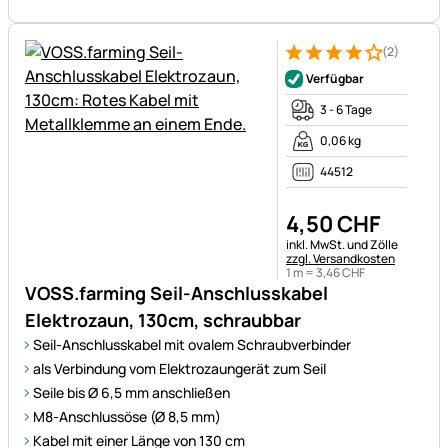
(2)
Bewertung: 4 von 5 (2 Bewer
2 Bewertungen
Verfügbar
3 - 6 Tage
0,06 kg
44512
4
,
50
CHF
Steuerhinweis:
inkl. MwSt. und Zölle
zzgl. Versandkosten
1 m =
3
,
46
CHF
VOSS.farming Seil-Anschlusskabel
Elektrozaun, 130cm, schraubbar
Seil-Anschlusskabel mit ovalem Schraubverbinder
als Verbindung vom Elektrozaungerät zum Seil
Seile bis Ø 6,5 mm anschließen
M8-Anschlussöse (Ø 8,5 mm)
Kabel mit einer Länge von 130 cm