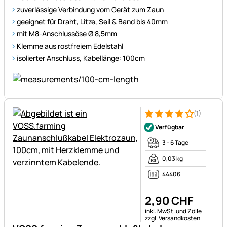
zuverlässige Verbindung vom Gerät zum Zaun
geeignet für Draht, Litze, Seil & Band bis 40mm
mit M8-Anschlussöse Ø 8,5mm
Klemme aus rostfreiem Edelstahl
isolierter Anschluss, Kabellänge: 100cm
(1)
Bewertung: 4 von 5 (1 Bewert
1 Bewertung
Verfügbar
3 - 6 Tage
0,03 kg
44406
2
,
90
CHF
Steuerhinweis:
inkl. MwSt. und Zölle
zzgl. Versandkosten