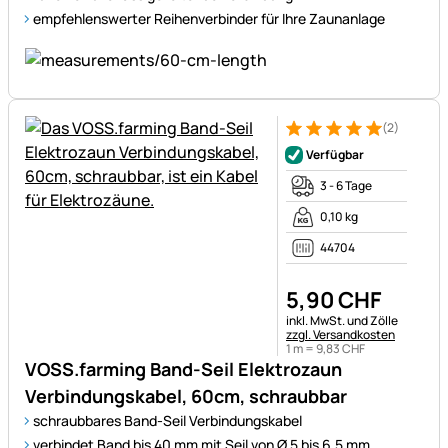
empfehlenswerter Reihenverbinder für Ihre Zaunanlage
(2)
Bewertung: 5 von 5 (2 Bewer
2 Bewertungen
Verfügbar
3 - 6 Tage
0,10 kg
44704
5
,
90
CHF
Steuerhinweis:
inkl. MwSt. und Zölle
zzgl. Versandkosten
1 m =
9
,
83
CHF
VOSS.farming Band-Seil Elektrozaun
Verbindungskabel, 60cm, schraubbar
schraubbares Band-Seil Verbindungskabel
verbindet Band bis 40 mm mit Seil von Ø 5 bis 6,5 mm