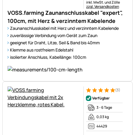
Steuerhinweis:
inkl. MwSt. und Zölle
zzgl. Versandkosten
VOSS.farming Zaunanschlusskabel "expert",
100cm, mit Herz & verzinntem Kabelende
Zaunanschlusskabel mit Herz und verzinntem Kabelende
zuverlässige Verbindung vom Gerät zum Zaun
geeignet für Draht, Litze, Seil & Band bis 40mm
Klemme aus rostfreiem Edelstahl
isolierter Anschluss, Kabellänge: 100cm
(3)
Bewertung: 5 von 5 (3 Bewer
3 Bewertungen
Verfügbar
3 - 6 Tage
0,03 kg
44429