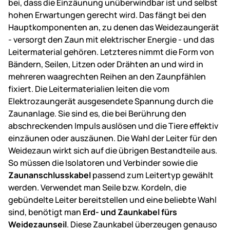
bei, dass die Einzäunung unüberwindbar ist und selbst
hohen Erwartungen gerecht wird. Das fängt bei den
Hauptkomponenten an, zu denen das Weidezaungerät
- versorgt den Zaun mit elektrischer Energie - und das
Leitermaterial gehören. Letzteres nimmt die Form von
Bändern, Seilen, Litzen oder Drähten an und wird in
mehreren waagrechten Reihen an den Zaunpfählen
fixiert. Die Leitermaterialien leiten die vom
Elektrozaungerät ausgesendete Spannung durch die
Zaunanlage. Sie sind es, die bei Berührung den
abschreckenden Impuls auslösen und die Tiere effektiv
einzäunen oder auszäunen. Die Wahl der Leiter für den
Weidezaun wirkt sich auf die übrigen Bestandteile aus.
So müssen die Isolatoren und Verbinder sowie die
Zaunanschlusskabel
passend zum Leitertyp gewählt
werden. Verwendet man Seile bzw. Kordeln, die
gebündelte Leiter bereitstellen und eine beliebte Wahl
sind, benötigt man
Erd- und Zaunkabel fürs
Weidezaunseil
. Diese Zaunkabel überzeugen genauso