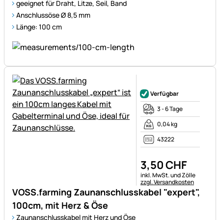
geeignet für Draht, Litze, Seil, Band
Anschlussöse Ø 8,5 mm
Länge: 100 cm
Noch keine Bewertungen ab
Verfügbar
3 - 6 Tage
0,04 kg
43222
3
,
50
CHF
Steuerhinweis:
inkl. MwSt. und Zölle
zzgl. Versandkosten
VOSS.farming Zaunanschlusskabel "expert",
100cm, mit Herz & Öse
Zaunanschlusskabel mit Herz und Öse