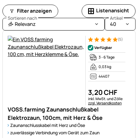
Listenansicht
Filter anzeigen
Sortieren nach
Artikel
Relevanz
40
(5)
Bewertung: 5 von 5 (5 Bewer
5 Bewertungen
Verfügbar
3 - 6 Tage
0,03 kg
44407
3
,
20
CHF
Steuerhinweis:
inkl. MwSt. und Zölle
zzgl. Versandkosten
VOSS.farming Zaunanschlußkabel
Elektrozaun, 100cm, mit Herz & Öse
Zaunanschlusskabel mit Herz und Öse
zuverlässige Verbindung vom Gerät zum Zaun