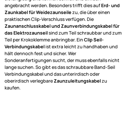
angebracht werden. Besonders trifft dies auf
Erd- und
Zaunkabel für Weidezaunseile
zu, die über einen
praktischen Clip-Verschluss verfügen. Die
Zaunanschlusskabel und Zaunverbindungskabel für
das Elektrozaunseil
sind zum Teil schraubbar und zum
Teil per Krokoklemme anbringbar. Ein
Clip Seil-
Verbindungskabel
ist extra leicht zu handhaben und
hält dennoch fest und sicher. Wer
Sonderanfertigungen sucht, der muss ebenfalls nicht
lange suchen. So gibt es das schraubbare Band-Seil
Verbindungskabel und das unterirdisch oder
oberirdisch verlegbare
Zaunzuleitungskabel
zu
kaufen.
Fußzeile