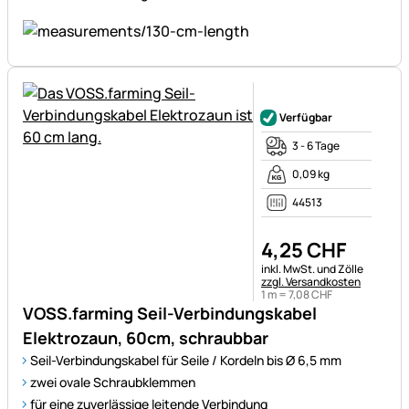
Noch keine Bewertungen ab
Verfügbar
3 - 6 Tage
0,09 kg
44513
4
,
25
CHF
Steuerhinweis:
inkl. MwSt. und Zölle
zzgl. Versandkosten
1 m =
7
,
08
CHF
VOSS.farming Seil-Verbindungskabel
Elektrozaun, 60cm, schraubbar
Seil-Verbindungskabel für Seile / Kordeln bis Ø 6,5 mm
zwei ovale Schraubklemmen
für eine zuverlässige leitende Verbindung