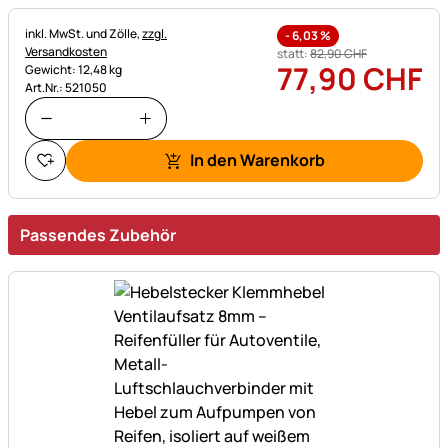
Steuerhinweis:
inkl. MwSt. und Zölle,
zzgl.
-
6,03
%
Versandkosten
statt:
82
,
90
CHF
77
,
90
CHF
Gewicht: 12,48 kg
Art.Nr.: 521050
In den Warenkorb
Passendes Zubehör