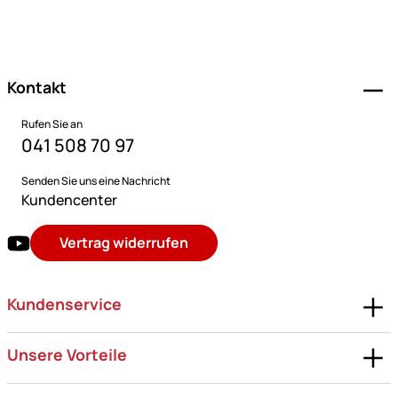
Fußzeile
Kontakt
Rufen Sie an
041 508 70 97
Senden Sie uns eine Nachricht
Kundencenter
Vertrag widerrufen
Kundenservice
Unsere Vorteile