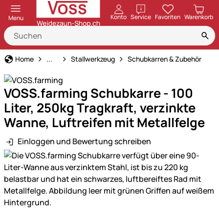
öffnen
Konto
Service
Favoriten
Warenkorb
Menu
Haus und Hof
Home
...
Stallwerkzeug
Schubkarren & Zubehör
VOSS.farming Schubkarre - 100
Liter, 250kg Tragkraft, verzinkte
Wanne, Luftreifen mit Metallfelge
Einloggen und Bewertung schreiben
Produktgalerie