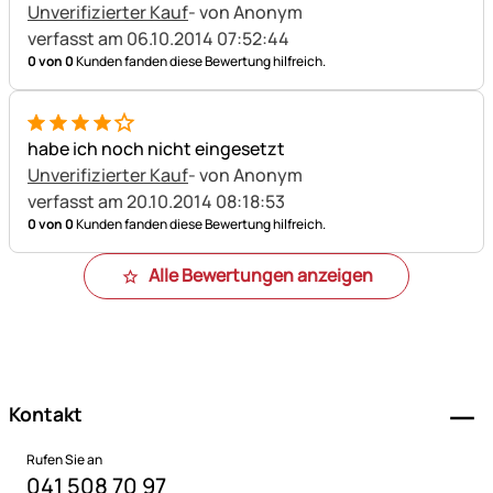
Unverifizierter Kauf
- von Anonym
verfasst am 06.10.2014 07:52:44
0 von 0
Kunden fanden diese Bewertung hilfreich.
4 von 5
habe ich noch nicht eingesetzt
Unverifizierter Kauf
- von Anonym
verfasst am 20.10.2014 08:18:53
0 von 0
Kunden fanden diese Bewertung hilfreich.
Alle Bewertungen anzeigen
Fußzeile
Kontakt
Rufen Sie an
041 508 70 97