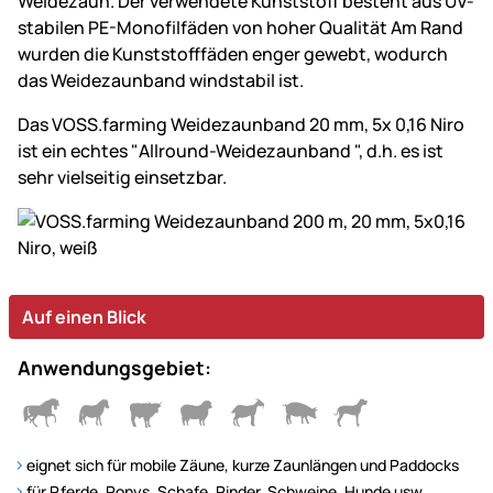
Weidezaun. Der verwendete Kunststoff besteht aus UV-
stabilen PE-Monofilfäden von hoher Qualität Am Rand
wurden die Kunststofffäden enger gewebt, wodurch
das Weidezaunband windstabil ist.
Das VOSS.farming Weidezaunband 20 mm, 5x 0,16 Niro
ist ein echtes "Allround-Weidezaunband ", d.h. es ist
sehr vielseitig einsetzbar.
Auf einen Blick
Anwendungsgebiet:
eignet sich für mobile Zäune, kurze Zaunlängen und Paddocks
für Pferde, Ponys, Schafe, Rinder, Schweine, Hunde usw.