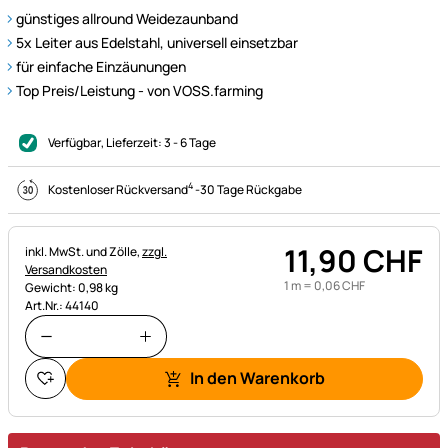
günstiges allround Weidezaunband
5x Leiter aus Edelstahl, universell einsetzbar
für einfache Einzäunungen
Top Preis/Leistung - von VOSS.farming
Verfügbar
, Lieferzeit:
3 - 6 Tage
4
Kostenloser Rückversand
-
30 Tage Rückgabe
11
,
90
CHF
Steuerhinweis:
inkl. MwSt. und Zölle,
zzgl.
Versandkosten
1 m =
0
,
06
CHF
Gewicht: 0,98 kg
Art.Nr.: 44140
In den Warenkorb