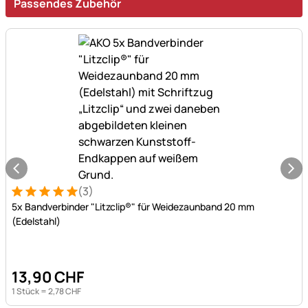
Passendes Zubehör
(3)
Bewertung: 5 von 5 (3 Bewertungen)
3 Bewertungen
5x Bandverbinder "Litzclip®" für Weidezaunband 20 mm
(Edelstahl)
13
,
90
CHF
1 Stück =
2
,
78
CHF