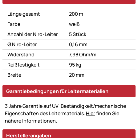
Länge gesamt
200 m
Farbe
weiß
Anzahl der Niro-Leiter
5 Stück
Ø Niro-Leiter
0,16 mm
Widerstand
7,98 Ohm/m
Reißfestigkeit
95 kg
Breite
20 mm
Garantiebedingungen für Leitermaterialien
3 Jahre Garantie auf UV-Beständigkeit/mechanische
Eigenschaften des Leitermaterials.
Hier
finden Sie
nähere Informationen.
Herstellerangaben