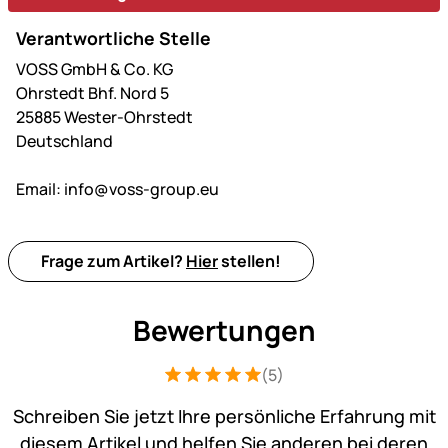
Verantwortliche Stelle
VOSS GmbH & Co. KG
Ohrstedt Bhf. Nord 5
25885 Wester-Ohrstedt
Deutschland
Email:
info@voss-group.eu
Frage zum Artikel?
Hier
stellen!
Bewertungen
(5)
Bewertung: 5 von 5 (5 Bewertungen)
5 Bewertungen
Schreiben Sie jetzt Ihre persönliche Erfahrung mit
diesem Artikel und helfen Sie anderen bei deren