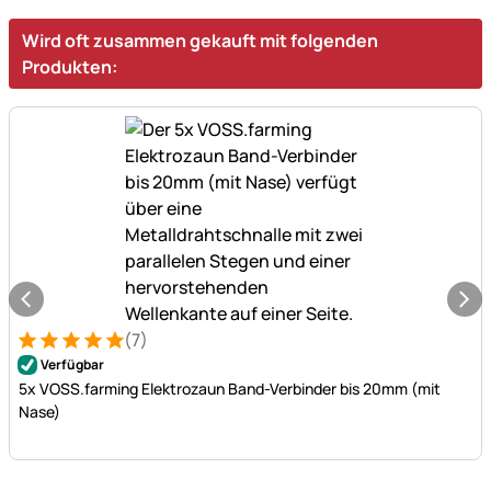
Wird oft zusammen gekauft mit folgenden
Produkten:
(7)
Bewertung: 5 von 5 (7 Bewertungen)
7 Bewertungen
Verfügbar
5x VOSS.farming Elektrozaun Band-Verbinder bis 20mm (mit
Nase)