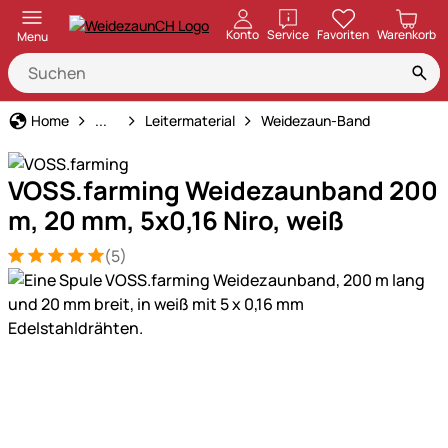
öffnen
Konto
Service
Favoriten
Warenkorb
Menu
Weidezaun
Home
...
Leitermaterial
Weidezaun-Band
VOSS.farming Weidezaunband 200
m, 20 mm, 5x0,16 Niro, weiß
(5)
Bewertung: 5 von 5 (5 Bewertungen)
5 Bewertungen
Produktgalerie