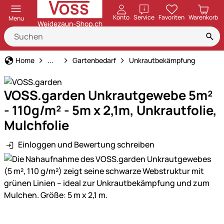
öffnen
Konto
Service
Favoriten
Warenkorb
Menu
Garten & Heimdekoration
Home
...
Gartenbedarf
Unkrautbekämpfung
VOSS.garden Unkrautgewebe 5m²
- 110g/m² - 5m x 2,1m, Unkrautfolie,
Mulchfolie
Einloggen und Bewertung schreiben
Produktgalerie