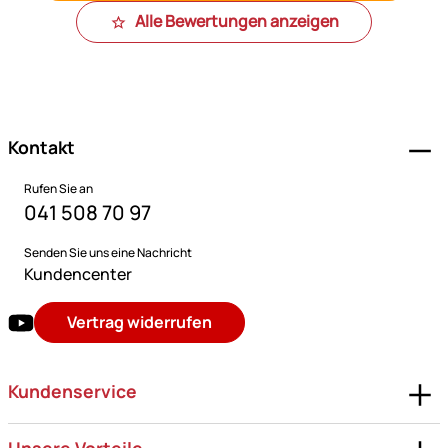
Alle Bewertungen anzeigen
Fußzeile
Kontakt
Rufen Sie an
041 508 70 97
Senden Sie uns eine Nachricht
Kundencenter
Vertrag widerrufen
Kundenservice
Unsere Vorteile