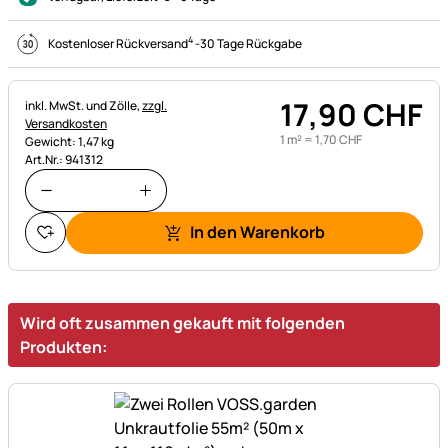
4
Kostenloser Rückversand
-
30 Tage Rückgabe
17
,
90
CHF
Steuerhinweis:
inkl. MwSt. und Zölle,
zzgl.
Versandkosten
1 m² =
1
,
70
CHF
Gewicht: 1,47 kg
Art.Nr.: 941312
In den Warenkorb
Wird oft zusammen gekauft mit folgenden
Produkten: