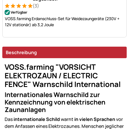
(3)
Bewertung: 5 von 5 (3 Bewertungen)
3 Bewertungen
Verfügbar
VOSS.farming Erdanschluss-Set für Weidezaungeräte (230V +
12V stationär) ab 3,2 Joule
Beschreibung
VOSS.farming "VORSICHT
ELEKTROZAUN / ELECTRIC
FENCE" Warnschild International
Internationales Warnschild zur
Kennzeichnung von elektrischen
Zaunanlagen
Das
internationale Schild
warnt
in vielen Sprachen
vor
dem Anfassen eines Elektrozaunes. Menschen jeglicher