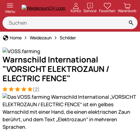
öffnen
Konto
Service
Favoriten
Warenkorb
Menu
Home
Weidezaun
Schilder
Warnschild International
"VORSICHT ELEKTROZAUN /
ELECTRIC FENCE"
(2)
Bewertung: 5 von 5 (2 Bewertungen)
2 Bewertungen
Produktgalerie