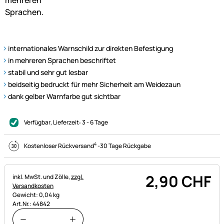
internationales Warnschild zur direkten Befestigung
in mehreren Sprachen beschriftet
stabil und sehr gut lesbar
beidseitig bedruckt für mehr Sicherheit am Weidezaun
dank gelber Warnfarbe gut sichtbar
Verfügbar
, Lieferzeit:
3 - 6 Tage
4
Kostenloser Rückversand
-
30 Tage Rückgabe
2
,
90
CHF
Steuerhinweis:
inkl. MwSt. und Zölle,
zzgl.
Versandkosten
Gewicht: 0,04 kg
Art.Nr.: 44842