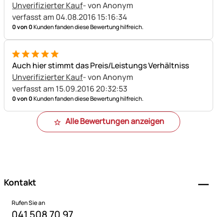
Unverifizierter Kauf
- von Anonym
verfasst am 04.08.2016 15:16:34
0 von 0
Kunden fanden diese Bewertung hilfreich.
5 von 5
Auch hier stimmt das Preis/Leistungs Verhältniss
Unverifizierter Kauf
- von Anonym
verfasst am 15.09.2016 20:32:53
0 von 0
Kunden fanden diese Bewertung hilfreich.
Alle Bewertungen anzeigen
Fußzeile
Kontakt
Rufen Sie an
041 508 70 97