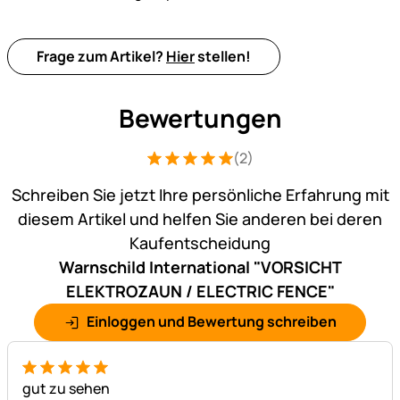
Frage zum Artikel?
Hier
stellen!
Bewertungen
(2)
Bewertung: 5 von 5 (2 Bewertungen)
2 Bewertungen
Schreiben Sie jetzt Ihre persönliche Erfahrung mit
diesem Artikel und helfen Sie anderen bei deren
Kaufentscheidung
Warnschild International "VORSICHT
ELEKTROZAUN / ELECTRIC FENCE"
Einloggen und Bewertung schreiben
5 von 5
gut zu sehen