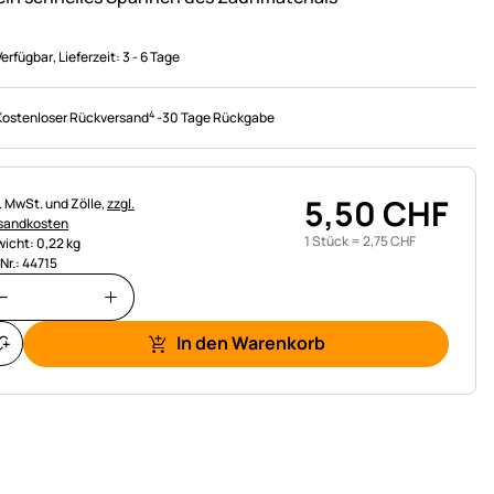
Verfügbar
, Lieferzeit:
3 - 6 Tage
4
Kostenloser Rückversand
-
30 Tage Rückgabe
5
,
50
CHF
uerhinweis:
l. MwSt. und Zölle,
zzgl.
sandkosten
1 Stück =
2
,
75
CHF
icht: 0,22 kg
.Nr.: 44715
In den Warenkorb