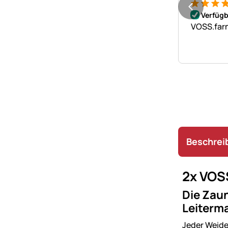
Bewertung
9 Bewert
Verfügb
VOSS.farm
Beschrei
2x VOS
Die Zau
Leiterm
Jeder Weide