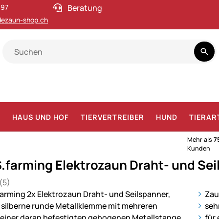
 97
Beratung
ezaun-shop.ch
F
HAUS UND HOF
TIERVERTREIBER
HUND
TIERAR
Mehr als
7
Kunden
.farming Elektrozaun Draht- und Sei
(5)
 von 5 (5 Bewertungen)
en
ie
Zau
seh
für