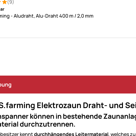
(9)
: 5 von 5 (9 Bewertungen)
ungen
ar
ing - Aludraht, Alu-Draht 400 m / 2,0 mm
bung
S.farming Elektrozaun Draht- und Se
nspanner können in bestehende Zaunanlage
aterial durchzutrennen.
besitzer kennt
durchhängendes Leitermaterial
, welches z