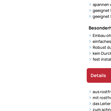
spannen v
geeignet 
geeignet 
Besonderh
Einbau oh
einfaches
Robust du
kein Durc
fest insta
Details
aus rostf
mit rostf
das Leite
zum schn