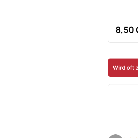
8
,
50
Wird oft