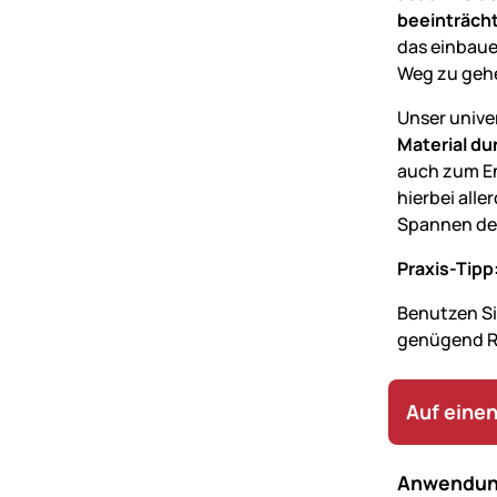
beeinträcht
das einbaue
Weg zu gehe
Unser unive
Material d
auch zum En
hierbei all
Spannen der
Praxis-Tipp
Benutzen Sie
genügend Re
Auf einen
Anwendun