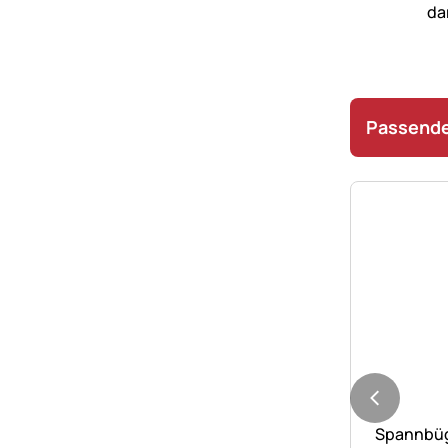
Passende
Noch kei
Spannbüge