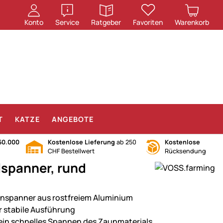
öffnen
öffnen
Konto
Service
Ratgeber
Favoriten
Warenkorb
T
KATZE
ANGEBOTE
50.000
Kostenlose Lieferung
ab 250
Kostenlose
CHF Bestellwert
Rücksendung
lspanner, rund
nspanner aus rostfreiem Aluminium
r stabile Ausführung
 ein schnelles Spannen des Zaunmaterials