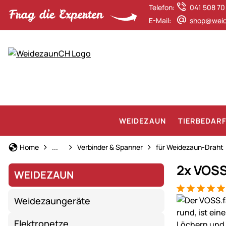
Telefon:
041 508 70
E-Mail:
shop@weid
WEIDEZAUN
TIERBEDAR
Weidezaun
Home
...
Verbinder & Spanner
für Weidezaun-Draht
2x VOSS
WEIDEZAUN
Bewertung: 5
5 Bewertung
Produktgaler
Weidezaungeräte
Elektronetze