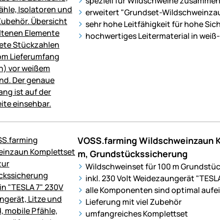
speziell für Wildschweine zusammen
erweitert "Grundset-Wildschweinzaun
sehr hohe Leitfähigkeit für hohe Sic
hochwertiges Leitermaterial in weiß
VOSS.farming Wildschweinzaun K
m, Grundstückssicherung
Wildschweinset für 100 m Grundstü
inkl. 230 Volt Weidezaungerät "TESLA
alle Komponenten sind optimal auf
Lieferung mit viel Zubehör
umfangreiches Komplettset