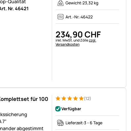
op-Qualität
Gewicht:
23,32 kg
Art. Nr. 46421
Art.-Nr.:
46422
234
,
90
CHF
Steuerhinweis:
inkl. MwSt. und Zölle
zzgl.
Versandkosten
omplettset für 100
(12)
Bewertung: 5 von 5 (12 Bewertungen)
12 Bewertungen
Verfügbar
ckssicherung
 7"
Lieferzeit:
3 - 6 Tage
einander abgestimmt