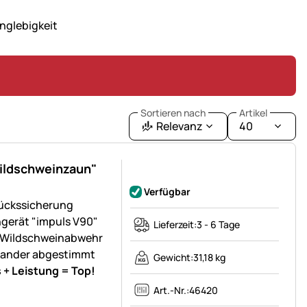
nglebigkeit
Sortieren nach
Artikel
Relevanz
40
ildschweinzaun"
Noch keine Bewertungen abgegeben
Verfügbar
ückssicherung
gerät "impuls V90"
Lieferzeit:
3 - 6 Tage
ge Wildschweinabwehr
inander abgestimmt
Gewicht:
31,18 kg
s + Leistung = Top!
Art.-Nr.:
46420