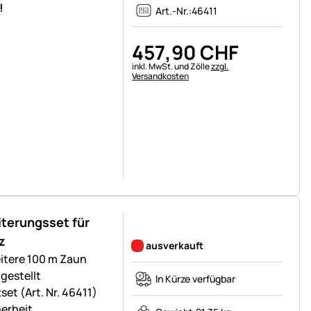
!
Art.-Nr.:
46411
457
,
90
CHF
Steuerhinweis:
inkl. MwSt. und Zölle
zzgl.
Versandkosten
terungsset für
Noch keine Bewertungen abgegeben
z
ausverkauft
itere 100 m Zaun
gestellt
In Kürze verfügbar
et (Art. Nr. 46411)
herheit