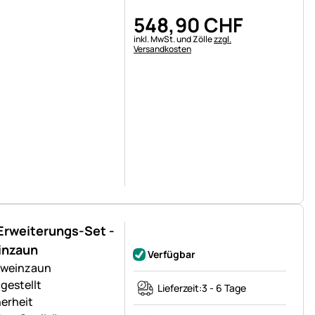
548
,
90
CHF
Steuerhinweis:
inkl. MwSt. und Zölle
zzgl.
Versandkosten
rweiterungs-Set -
Noch keine Bewertungen abgegeben
inzaun
Verfügbar
hweinzaun
gestellt
Lieferzeit:
3 - 6 Tage
herheit