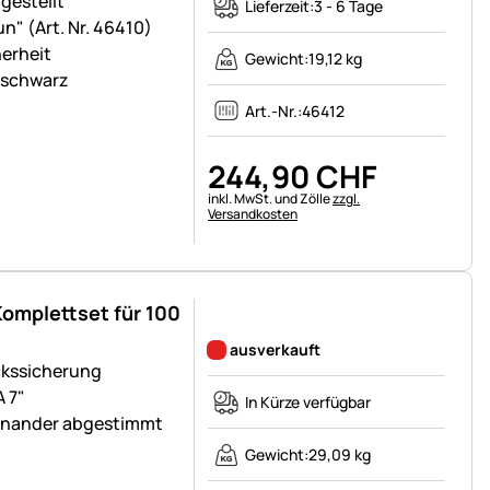
gestellt
Lieferzeit:
3 - 6 Tage
" (Art. Nr. 46410)
herheit
Gewicht:
19,12 kg
-schwarz
Art.-Nr.:
46412
244
,
90
CHF
Steuerhinweis:
inkl. MwSt. und Zölle
zzgl.
Versandkosten
omplettset für 100
Noch keine Bewertungen abgegeben
ausverkauft
ckssicherung
 7"
In Kürze verfügbar
einander abgestimmt
Gewicht:
29,09 kg