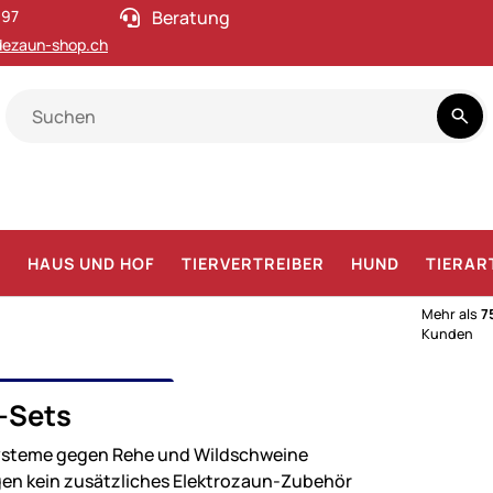
 97
Beratung
ezaun-shop.ch
F
HAUS UND HOF
TIERVERTREIBER
HUND
TIERAR
Mehr als
7
Kunden
PLETTSETS
r-Sets
ltig & praktisch
ysteme gegen Rehe und Wildschweine
gen kein zusätzliches Elektrozaun-Zubehör