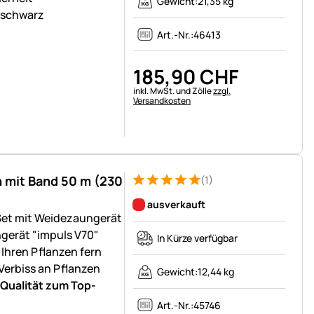
Gewicht:
21,35 kg
-schwarz
Art.-Nr.:
46413
185
,
90
CHF
Steuerhinweis:
inkl. MwSt. und Zölle
zzgl.
Versandkosten
 mit Band 50 m (230
(1)
Bewertung: 5 von 5 (1 Bewertungen)
1 Bewertung
ausverkauft
et mit Weidezaungerät
gerät "impuls V70"
In Kürze verfügbar
Ihren Pflanzen fern
Verbiss an Pflanzen
Gewicht:
12,44 kg
Qualität zum Top-
Art.-Nr.:
45746