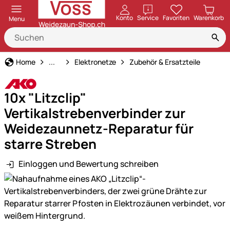
öffnen
Konto
Service
Favoriten
Warenkorb
Menu
Weidezaun
Home
...
Elektronetze
Zubehör & Ersatzteile
10x "Litzclip"
Vertikalstrebenverbinder zur
Weidezaunnetz-Reparatur für
starre Streben
Einloggen und Bewertung schreiben
Produktgalerie