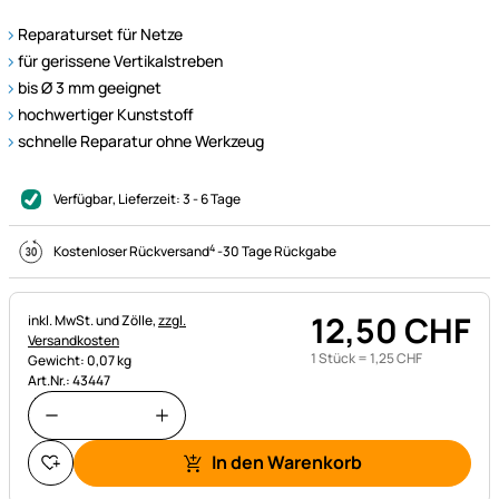
Reparaturset für Netze
für gerissene Vertikalstreben
bis Ø 3 mm geeignet
hochwertiger Kunststoff
schnelle Reparatur ohne Werkzeug
Verfügbar
, Lieferzeit:
3 - 6 Tage
4
Kostenloser Rückversand
-
30 Tage Rückgabe
12
,
50
CHF
Steuerhinweis:
inkl. MwSt. und Zölle,
zzgl.
Versandkosten
1 Stück =
1
,
25
CHF
Gewicht: 0,07 kg
Art.Nr.: 43447
In den Warenkorb