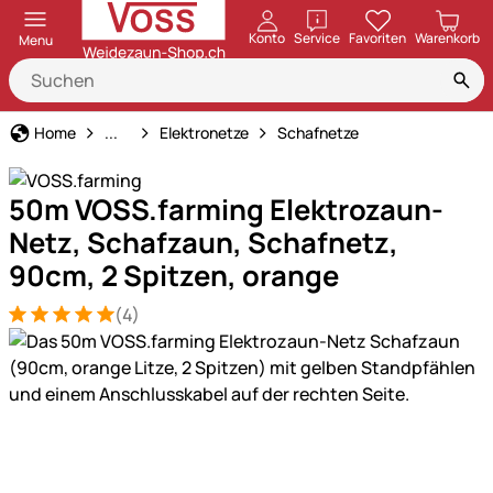
öffnen
Konto
Service
Favoriten
Warenkorb
Menu
Weidezaun
Home
...
Elektronetze
Schafnetze
50m VOSS.farming Elektrozaun-
Netz, Schafzaun, Schafnetz,
90cm, 2 Spitzen, orange
(4)
Bewertung: 5 von 5 (4 Bewertungen)
4 Bewertungen
Produktgalerie