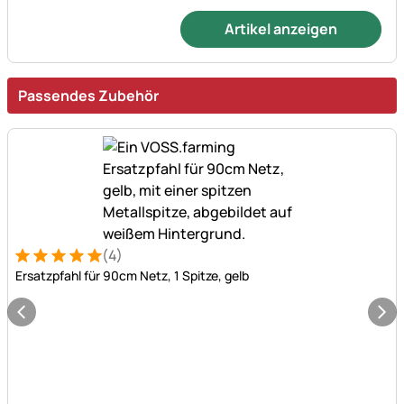
Artikel anzeigen
Passendes Zubehör
(4)
Bewertung: 5 von 5 (4 Bewertungen)
4 Bewertungen
Ersatzpfahl für 90cm Netz, 1 Spitze, gelb