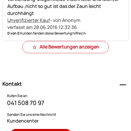
Aufbau ,nicht so gut ist das der Zaun leicht
durchhängt
Unverifizierter Kauf
- von Anonym
verfasst am 28.06.2016 12:32:36
0 von 0
Kunden fanden diese Bewertung hilfreich.
Alle Bewertungen anzeigen
Fußzeile
Kontakt
Rufen Sie an
041 508 70 97
Senden Sie uns eine Nachricht
Kundencenter