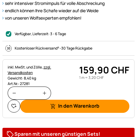
sehr intensiver Stromimpuls für volle Abschreckung
endlich können Ihre Schafe wieder auf die Weide
von unseren Wolfsexperten empfohlen!
Verfügbar
, Lieferzeit:
3 - 6 Tage
4
Kostenloser Rückversand
-
30 Tage Rückgabe
159
,
90
CHF
Steuerhinweis:
inkl. MwSt. und Zölle,
zzgl.
Versandkosten
1 m =
3
,
20
CHF
Gewicht: 8,40 kg
Art.Nr.: 27281
In den Warenkorb
Sparen mit unseren günstigen Sets!