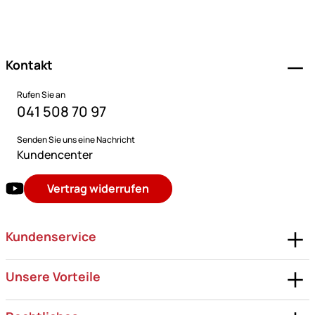
Fußzeile
Kontakt
Rufen Sie an
041 508 70 97
Senden Sie uns eine Nachricht
Kundencenter
Vertrag widerrufen
Kundenservice
Unsere Vorteile