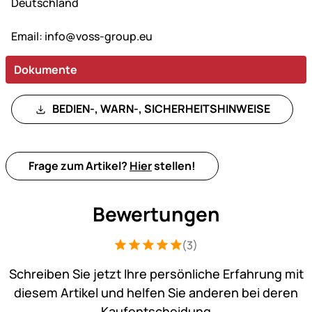
Deutschland
Email:
info@voss-group.eu
Dokumente
BEDIEN-, WARN-, SICHERHEITSHINWEISE
Frage zum Artikel?
Hier
stellen!
Bewertungen
(3)
Bewertung: 5 von 5 (3 Bewertungen)
3 Bewertungen
Schreiben Sie jetzt Ihre persönliche Erfahrung mit
diesem Artikel und helfen Sie anderen bei deren
Kaufentscheidung