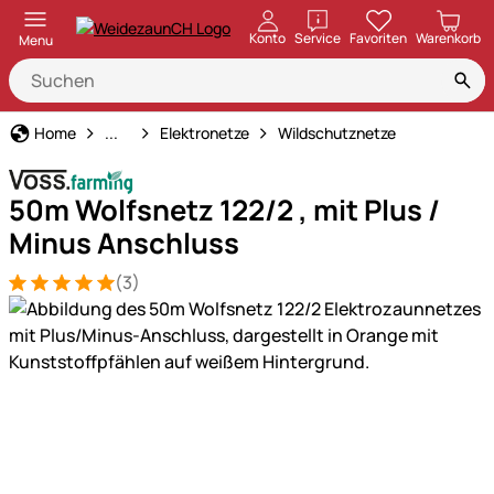
öffnen
Konto
Service
Favoriten
Warenkorb
Menu
Weidezaun
Home
...
Elektronetze
Wildschutznetze
50m Wolfsnetz 122/2 , mit Plus /
Minus Anschluss
(3)
Bewertung: 5 von 5 (3 Bewertungen)
3 Bewertungen
Produktgalerie