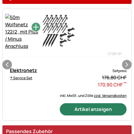
27281.B1
Elektronetz
Setpreis
+
176,
80
CHF
Service Set
**
170
,
90
CHF
inkl. MwSt. und Zölle
zzgl. Versandkosten
Artikel anzeigen
Passendes Zubehör