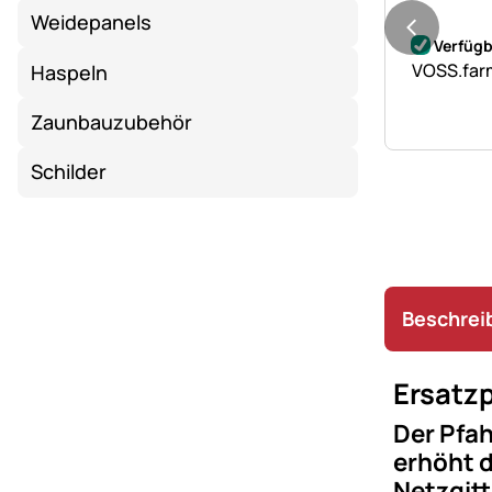
Weidepanels
Noch kei
Verfügb
VOSS.farm
Haspeln
Zaunbauzubehör
Schilder
Beschrei
Ersatzp
Der Pfah
erhöht 
Netzgitt