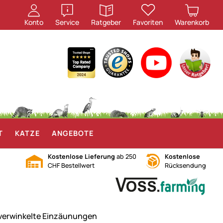
öffnen
öffnen
Konto
Service
Ratgeber
Favoriten
Warenkorb
T
KATZE
ANGEBOTE
Kostenlose Lieferung
ab 250
Kostenlose
CHF Bestellwert
Rücksendung
 verwinkelte Einzäunungen