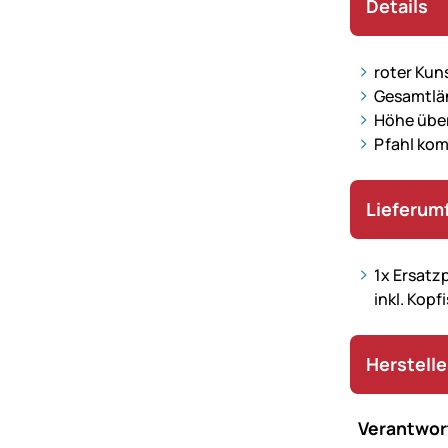
Details
roter Kun
Gesamtlä
Höhe über
Pfahl kom
Lieferum
1x Ersatzp
inkl. Kop
Herstell
Verantwort