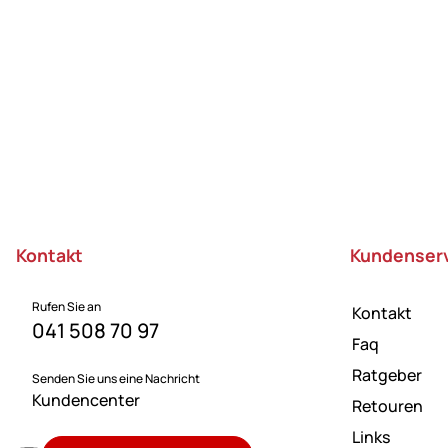
Fußzeile
Kontakt
Kundenser
Rufen Sie an
Kontakt
041 508 70 97
Faq
Ratgeber
Senden Sie uns eine Nachricht
Kundencenter
Retouren
Links