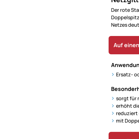
Der rote St
Doppelspitz
Netzes deut
Auf einen
Anwendun
Ersatz- o
Besonderh
sorgt für
erhöht di
reduziert
mit Doppe