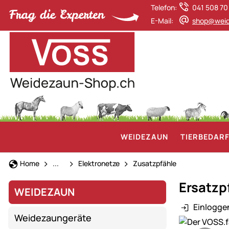
Telefon:
041 508 70
E-Mail:
shop@weid
WEIDEZAUN
TIERBEDAR
Weidezaun
Home
...
Elektronetze
Zusatzpfähle
Ersatzp
WEIDEZAUN
Einlogge
Weidezaungeräte
Produktgaler