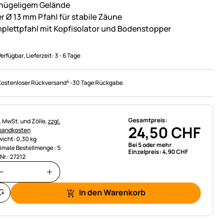
 hügeligem Gelände
er Ø 13 mm Pfahl für stabile Zäune
plettpfahl mit Kopfisolator und Bodenstopper
Verfügbar
, Lieferzeit:
3 - 6 Tage
4
Kostenloser Rückversand
-
30 Tage Rückgabe
Gesamtpreis:
uerhinweis:
l. MwSt. und Zölle,
zzgl.
24
,
50
CHF
sandkosten
icht: 0,30 kg
Bei 5 oder mehr
imale Bestellmenge : 5
Einzelpreis:
4
,
90
CHF
.Nr.: 27212
In den Warenkorb