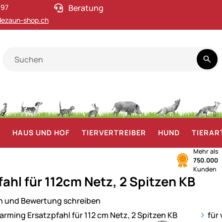
 97
Beratung
ezaun-shop.ch
F
HAUS UND HOF
TIERVERTREIBER
HUND
TIERAR
Mehr als
750.000
Kunden
fahl für 112cm Netz, 2 Spitzen KB
n und Bewertung schreiben
ie
für