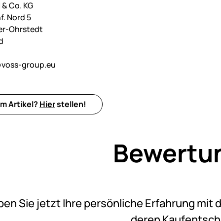
& Co. KG
f. Nord 5
er-Ohrstedt
d
voss-group.eu
m Artikel?
Hier
stellen!
Bewertu
Noch k
ben Sie jetzt Ihre persönliche Erfahrung mit 
deren Kaufentsc