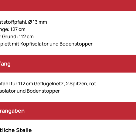
ststoffpfahl, Ø 13 mm
nge: 127 cm
 Grund: 112 cm
plett mit Kopfisolator und Bodenstopper
fang
fahl für 112 cm Geflügelnetz, 2 Spitzen, rot
fisolator und Bodenstopper
erangaben
liche Stelle