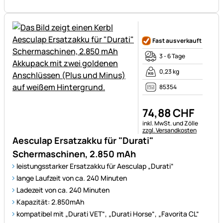
Noch keine Bewertungen ab
Fast ausverkauft
3 - 6 Tage
0,23 kg
85354
74
,
88
CHF
Steuerhinweis:
inkl. MwSt. und Zölle
zzgl. Versandkosten
Aesculap Ersatzakku für "Durati"
Schermaschinen, 2.850 mAh
leistungsstarker Ersatzakku für Aesculap „Durati“
lange Laufzeit von ca. 240 Minuten
Ladezeit von ca. 240 Minuten
Kapazität: 2.850mAh
kompatibel mit „Durati VET“, „Durati Horse“, „Favorita CL“