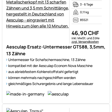
3 - 6 Tage
0,11 kg
85521
46
,
90
CHF
Steuerhinweis:
inkl. MwSt. und Zölle
zzgl. Versandkosten
Aesculap Ersatz-Untermesser GT588, 3,5mm,
13 Zähne
Untermesser für Schafschermaschine, 13 Zähne
kompatibel mit der Aesculap Econom Nova Maschine
aus abriebfestem Kohlenstoffstahl gefertigt
können mehrmals nachgeschliffen werden
gleichmäßiges Schurergebnis und lange Lebensdauer