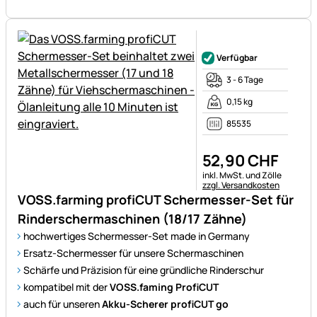
Noch keine Bewertungen ab
Verfügbar
3 - 6 Tage
0,15 kg
85535
52
,
90
CHF
Steuerhinweis:
inkl. MwSt. und Zölle
zzgl. Versandkosten
VOSS.farming profiCUT Schermesser-Set für
Rinderschermaschinen (18/17 Zähne)
hochwertiges Schermesser-Set made in Germany
Ersatz-Schermesser für unsere Schermaschinen
Schärfe und Präzision für eine gründliche Rinderschur
kompatibel mit der
VOSS.faming ProfiCUT
auch für unseren
Akku-Scherer profiCUT go