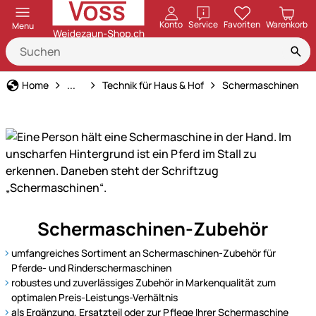
öffnen
Konto
Service
Favoriten
Warenkorb
Menu
Haus und Hof
Home
...
Technik für Haus & Hof
Schermaschinen
Präzise
Schermaschinen-Zubehör
Schur
leicht
umfangreiches Sortiment an Schermaschinen-Zubehör für
gemacht
Pferde- und Rinderschermaschinen
–
robustes und zuverlässiges Zubehör in Markenqualität zum
optimalen Preis-Leistungs-Verhältnis
unsere
als Ergänzung, Ersatzteil oder zur Pflege Ihrer Schermaschine