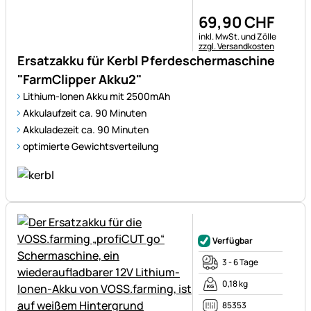
69
,
90
CHF
Steuerhinweis:
inkl. MwSt. und Zölle
zzgl. Versandkosten
Ersatzakku für Kerbl Pferdeschermaschine
"FarmClipper Akku2"
Lithium-Ionen Akku mit 2500mAh
Akkulaufzeit ca. 90 Minuten
Akkuladezeit ca. 90 Minuten
optimierte Gewichtsverteilung
Noch keine Bewertungen ab
Verfügbar
3 - 6 Tage
0,18 kg
85353