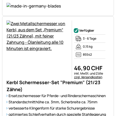
Noch keine Bewertungen ab
Verfügbar
3 - 6 Tage
0,15 kg
85542
46
,
90
CHF
Steuerhinweis:
inkl. MwSt. und Zölle
zzgl. Versandkosten
Kerbl Schermesser-Set "Premium" (21/23
Zähne)
Ersatzschermesser für Pferde- und Rinderschermaschinen
Standardschnitthöhe ca. 3mm, Scherbreite ca. 75mm
verbesserte Klingenform für starke Schurergebnisse
optimiertes Schleifverhalten durch spezielle Stahllegierung