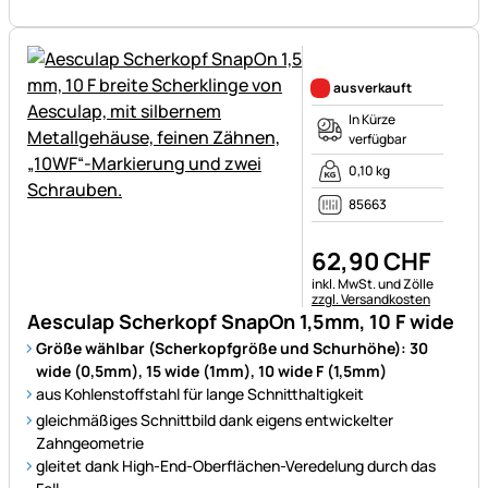
Noch keine Bewertungen ab
ausverkauft
In Kürze
verfügbar
0,10 kg
85663
62
,
90
CHF
Steuerhinweis:
inkl. MwSt. und Zölle
zzgl. Versandkosten
Aesculap Scherkopf SnapOn 1,5mm, 10 F wide
Größe wählbar (Scherkopfgröße und Schurhöhe): 30
wide (0,5mm), 15 wide (1mm), 10 wide F (1,5mm)
aus Kohlenstoffstahl für lange Schnitthaltigkeit
gleichmäßiges Schnittbild dank eigens entwickelter
Zahngeometrie
gleitet dank High-End-Oberflächen-Veredelung durch das