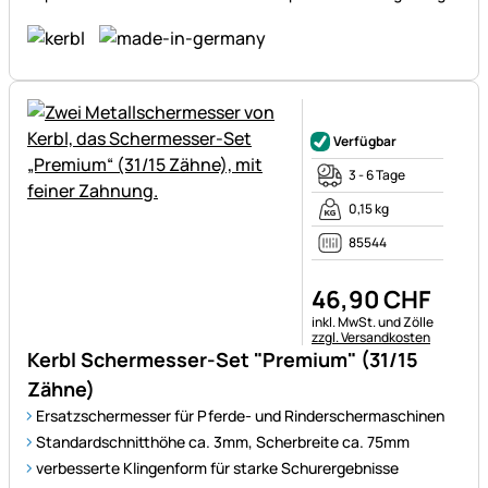
Noch keine Bewertungen ab
Verfügbar
3 - 6 Tage
0,15 kg
85544
46
,
90
CHF
Steuerhinweis:
inkl. MwSt. und Zölle
zzgl. Versandkosten
Kerbl Schermesser-Set "Premium" (31/15
Zähne)
Ersatzschermesser für Pferde- und Rinderschermaschinen
Standardschnitthöhe ca. 3mm, Scherbreite ca. 75mm
verbesserte Klingenform für starke Schurergebnisse