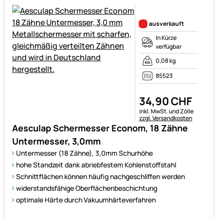
Noch keine Bewertungen ab
ausverkauft
In Kürze
verfügbar
0,08 kg
85523
34
,
90
CHF
Steuerhinweis:
inkl. MwSt. und Zölle
zzgl. Versandkosten
Aesculap Schermesser Econom, 18 Zähne
Untermesser, 3,0mm
Untermesser (18 Zähne), 3,0mm Schurhöhe
hohe Standzeit dank abriebfestem Kohlenstoffstahl
Schnittflächen können häufig nachgeschliffen werden
widerstandsfähige Oberflächenbeschichtung
optimale Härte durch Vakuumhärteverfahren