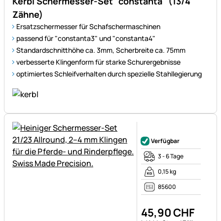
Kerbl Schermesser-Set "constanta" (13/4
Zähne)
Ersatzschermesser für Schafschermaschinen
passend für "constanta3" und "constanta4"
Standardschnitthöhe ca. 3mm, Scherbreite ca. 75mm
verbesserte Klingenform für starke Schurergebnisse
optimiertes Schleifverhalten durch spezielle Stahllegierung
Noch keine Bewertungen ab
Verfügbar
3 - 6 Tage
0,15 kg
85600
45
,
90
CHF