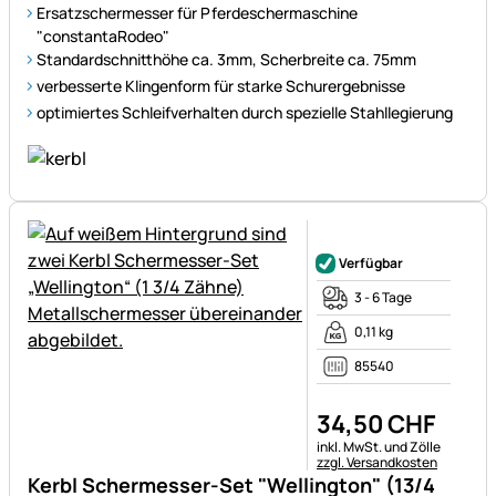
Ersatzschermesser für Pferdeschermaschine
"constantaRodeo"
Standardschnitthöhe ca. 3mm, Scherbreite ca. 75mm
verbesserte Klingenform für starke Schurergebnisse
optimiertes Schleifverhalten durch spezielle Stahllegierung
Noch keine Bewertungen ab
Verfügbar
3 - 6 Tage
0,11 kg
85540
34
,
50
CHF
Steuerhinweis:
inkl. MwSt. und Zölle
zzgl. Versandkosten
Kerbl Schermesser-Set "Wellington" (13/4