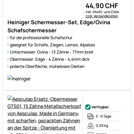
44
,
90
CHF
Steuerhinweis:
inkl. MwSt. und Zölle
zzgl. Versandkosten
Heiniger Schermesser-Set, Edge/Ovina
Schafschermesser
für die professionelle Schafschur
geeignet für Schafe, Ziegen, Lamas, Alpakas
Untermesser: Ovina - 13 Zähne - 77mm breit
Obermesser: Edge - 4 Zähne - 4,4mm dick
polierte Oberfläche, müheloses Gleiten
Noch keine Bewertungen ab
Verfügbar
3 - 6 Tage
0,06 kg