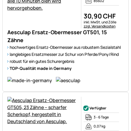
85602
30
,
90
CHF
Steuerhinweis:
inkl. MwSt. und Zölle
zzgl. Versandkosten
Aesculap Ersatz-Obermesser GT501, 15
Zähne
hochwertiges Ersatz-Obermesser aus robustem Sezialstahl
langlebiges Ersatzmesser zur Schur von Pferde/Pony/Rind
robust für ein gutes Schurergebnis
TOP-Qualität made in Germany
Noch keine Bewertungen ab
Verfügbar
3 - 6 Tage
0,07 kg