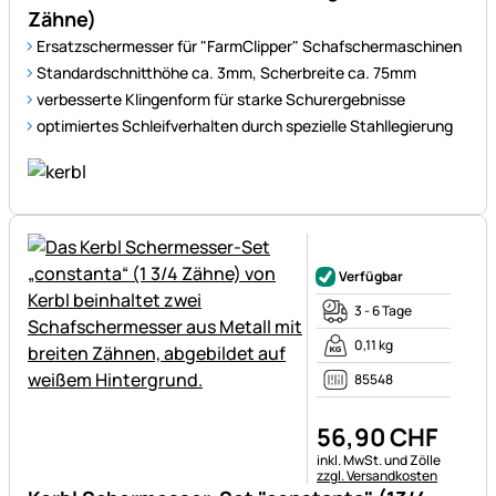
Zähne)
Ersatzschermesser für "FarmClipper" Schafschermaschinen
Standardschnitthöhe ca. 3mm, Scherbreite ca. 75mm
verbesserte Klingenform für starke Schurergebnisse
optimiertes Schleifverhalten durch spezielle Stahllegierung
Noch keine Bewertungen ab
Verfügbar
3 - 6 Tage
0,11 kg
85548
56
,
90
CHF
Steuerhinweis:
inkl. MwSt. und Zölle
zzgl. Versandkosten