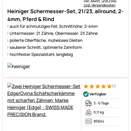
Steuerhinweis:
inkl. MwSt. und Zölle
zzgl. Versandkosten
Heiniger Schermesser-Set, 21/23, allround, 2-
4mm, Pferd & Rind
auch für schmutziges Fell, Schnitthöhe: 2-4mm
Untermesser: 21 Zähne, Obermesser: 23 Zähne
polierte Oberfläche, müheloses Gleiten
sauberer Schnitt, optimierte Zahnform
hochfester Spezialstahl, langlebig
(1)
Bewertung: 5 von 5 (1 Bewert
1 Bewertung
Verfügbar
3 - 6 Tage
0,11 kg
85604