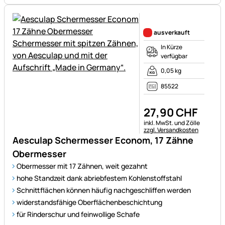
Noch keine Bewertungen ab
ausverkauft
In Kürze
verfügbar
0,05 kg
85522
27
,
90
CHF
Steuerhinweis:
inkl. MwSt. und Zölle
zzgl. Versandkosten
Aesculap Schermesser Econom, 17 Zähne
Obermesser
Obermesser mit 17 Zähnen, weit gezahnt
hohe Standzeit dank abriebfestem Kohlenstoffstahl
Schnittflächen können häufig nachgeschliffen werden
widerstandsfähige Oberflächenbeschichtung
für Rinderschur und feinwollige Schafe