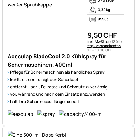
3 - 6 Tage
0,32 kg
85563
9
,
50
CHF
Steuerhinweis:
inkl. MwSt. und Zölle
zzgl. Versandkosten
1 L =
19
,
00
CHF
Aesculap BladeCool 2.0 Kühlspray für
Schermaschinen, 400ml
Pflege für Schermaschinen als handliches Spray
kühlt, ölt und reinigt den Scherkopf
entfernt Haar-, Fellreste und Schmutz zuverlässig
vor, während und nach dem Einsatz anzuwenden
hält Ihre Schermesser länger scharf