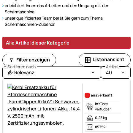
Schermaschinen
erleichtert Ihnen das Arbeiten und den Umgang mit der
für
Schermaschine
eine
unser qualifiziertes Team berät Sie gern zum Thema
schonende
Schermaschinen-Zubehör
und
effektive
Alle Artikel dieser Kategorie
Pflege
Ihrer
Tiere.
Listenansicht
Filter anzeigen
Sortieren nach
Artikel
Relevanz
40
Noch keine Bewertungen ab
ausverkauft
In Kürze
verfügbar
0,25 kg
85352