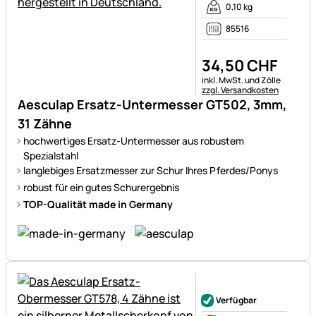
0,10 kg
85516
34
,
50
CHF
Steuerhinweis:
inkl. MwSt. und Zölle
zzgl. Versandkosten
Aesculap Ersatz-Untermesser GT502, 3mm,
31 Zähne
hochwertiges Ersatz-Untermesser aus robustem
Spezialstahl
langlebiges Ersatzmesser zur Schur Ihres Pferdes/Ponys
robust für ein gutes Schurergebnis
TOP-Qualität made in Germany
Noch keine Bewertungen ab
Verfügbar