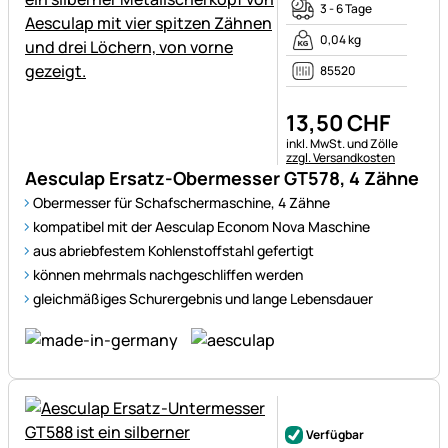
3 - 6 Tage
0,04 kg
85520
13
,
50
CHF
Steuerhinweis:
inkl. MwSt. und Zölle
zzgl. Versandkosten
Aesculap Ersatz-Obermesser GT578, 4 Zähne
Obermesser für Schafschermaschine, 4 Zähne
kompatibel mit der Aesculap Econom Nova Maschine
aus abriebfestem Kohlenstoffstahl gefertigt
können mehrmals nachgeschliffen werden
gleichmäßiges Schurergebnis und lange Lebensdauer
Noch keine Bewertungen ab
Verfügbar