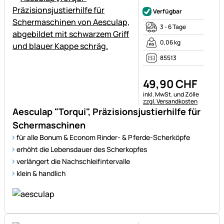
Noch keine Bewertungen ab
Verfügbar
3 - 6 Tage
0,06 kg
85513
49
,
90
CHF
Steuerhinweis:
inkl. MwSt. und Zölle
zzgl. Versandkosten
Aesculap "Torqui", Präzisionsjustierhilfe für
Schermaschinen
für alle Bonum & Econom Rinder- & Pferde-Scherköpfe
erhöht die Lebensdauer des Scherkopfes
verlängert die Nachschleifintervalle
klein & handlich