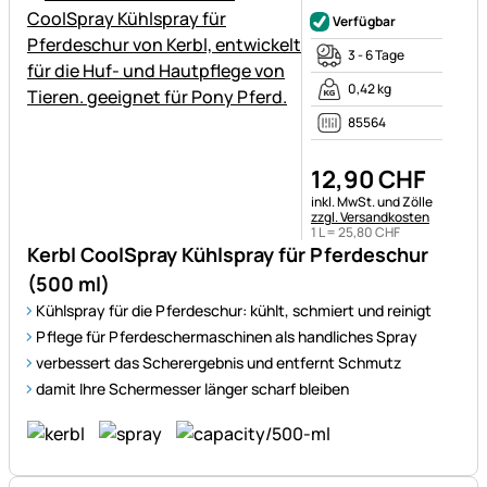
Noch keine Bewertungen ab
Verfügbar
3 - 6 Tage
0,42 kg
85564
12
,
90
CHF
Steuerhinweis:
inkl. MwSt. und Zölle
zzgl. Versandkosten
1 L =
25
,
80
CHF
Kerbl CoolSpray Kühlspray für Pferdeschur
(500 ml)
Kühlspray für die Pferdeschur: kühlt, schmiert und reinigt
Pflege für Pferdeschermaschinen als handliches Spray
verbessert das Scherergebnis und entfernt Schmutz
damit Ihre Schermesser länger scharf bleiben