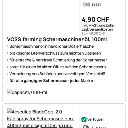
85561
4
,
90
CHF
Steuerhinweis:
inkl. MwSt. und Zölle
zzgl. Versandkosten
1 L =
49
,
00
CHF
VOSS.farming Schermaschinenöl, 100ml
Schermaschinenöl in handlicher Dosierflasche
praktischer Drehverschluss zum leichten Dosieren
für einfache & harzfreie Schmierung der Schermesser
sorgt für einen intakten Ölfilm auf den Schermessern
Vermeidung von Schäden und vorzeitigem Verschleiß
für alle gängigen Schermesser jeder Marke
Noch keine Bewertungen ab
Verfügbar