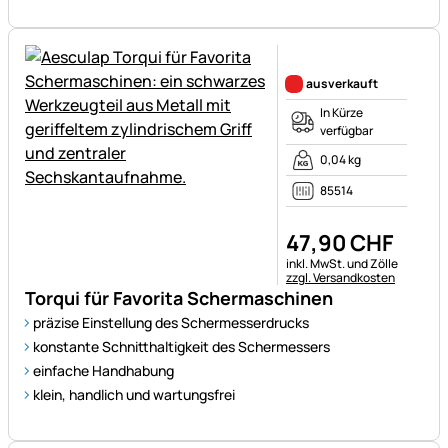
Noch keine Bewertungen ab
ausverkauft
In Kürze
verfügbar
0,04 kg
85514
47
,
90
CHF
Steuerhinweis:
inkl. MwSt. und Zölle
zzgl. Versandkosten
Torqui für Favorita Schermaschinen
präzise Einstellung des Schermesserdrucks
konstante Schnitthaltigkeit des Schermessers
einfache Handhabung
klein, handlich und wartungsfrei