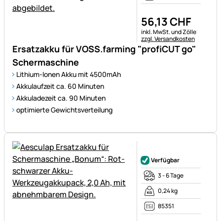
56
,
13
CHF
Steuerhinweis:
inkl. MwSt. und Zölle
zzgl. Versandkosten
Ersatzakku für VOSS.farming "profiCUT go"
Schermaschine
Lithium-Ionen Akku mit 4500mAh
Akkulaufzeit ca. 60 Minuten
Akkuladezeit ca. 90 Minuten
optimierte Gewichtsverteilung
Noch keine Bewertungen ab
Verfügbar
3 - 6 Tage
0,24 kg
85351