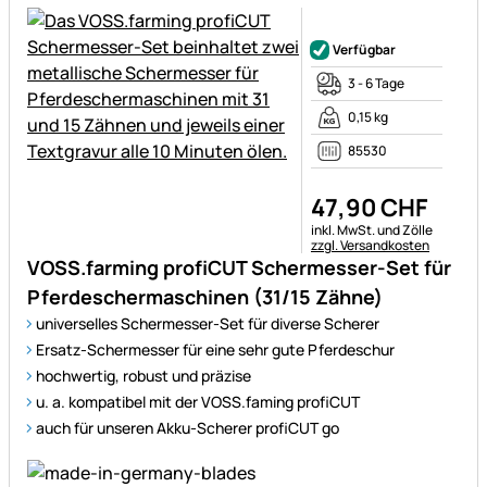
Noch keine Bewertungen ab
Verfügbar
3 - 6 Tage
0,15 kg
85530
47
,
90
CHF
Steuerhinweis:
inkl. MwSt. und Zölle
zzgl. Versandkosten
VOSS.farming profiCUT Schermesser-Set für
Pferdeschermaschinen (31/15 Zähne)
universelles Schermesser-Set für diverse Scherer
Ersatz-Schermesser für eine sehr gute Pferdeschur
hochwertig, robust und präzise
u. a. kompatibel mit der VOSS.faming profiCUT
auch für unseren Akku-Scherer profiCUT go