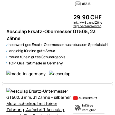
85515
29
,
90
CHF
Steuerhinweis:
inkl. MwSt. und Zölle
zzgl. Versandkosten
Aesculap Ersatz-Obermesser GT505, 23
Zähne
hochwertiges Ersatz-Obermesser aus robustem Spezialstahl
langlebig für eine gute Schur
robust für ein gutes Schurergebnis
TOP-Qualität made in Germany
Noch keine Bewertungen ab
ausverkauft
In Kürze
verfügbar