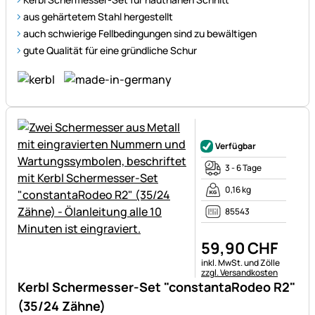
aus gehärtetem Stahl hergestellt
auch schwierige Fellbedingungen sind zu bewältigen
gute Qualität für eine gründliche Schur
Noch keine Bewertungen ab
Verfügbar
3 - 6 Tage
0,16 kg
85543
59
,
90
CHF
Steuerhinweis:
inkl. MwSt. und Zölle
zzgl. Versandkosten
Kerbl Schermesser-Set "constantaRodeo R2"
(35/24 Zähne)