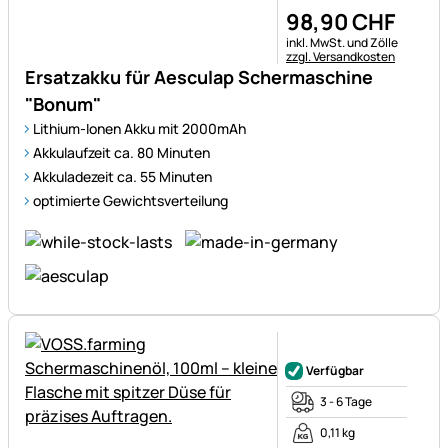
98
,
90
CHF
Steuerhinweis:
inkl. MwSt. und Zölle
zzgl. Versandkosten
Ersatzakku für Aesculap Schermaschine
"Bonum"
Lithium-Ionen Akku mit 2000mAh
Akkulaufzeit ca. 80 Minuten
Akkuladezeit ca. 55 Minuten
optimierte Gewichtsverteilung
Noch keine Bewertungen ab
Verfügbar
3 - 6 Tage
0,11 kg