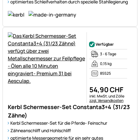
optimiertes Schleifverhalten durch spezielle Stahllegierung
Noch keine Bewertungen ab
Verfügbar
3 - 6 Tage
0,15 kg
85525
54
,
90
CHF
Steuerhinweis:
inkl. MwSt. und Zölle
zzgl. Versandkosten
Kerbl Schermesser-Set Constanta3+4 (31/23
Zähne)
Kerbl Schermesser-Set für die Pferde- Feinschur
Zähneanschliff und Hohlschliff
optimierte Messergeometrie für ein sehr gutes