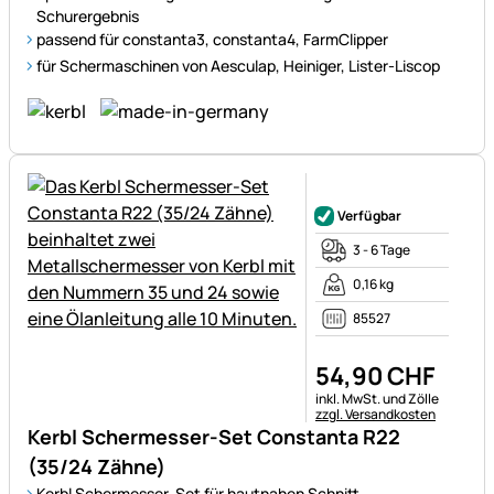
Schurergebnis
passend für constanta3, constanta4, FarmClipper
für Schermaschinen von Aesculap, Heiniger, Lister-Liscop
Noch keine Bewertungen ab
Verfügbar
3 - 6 Tage
0,16 kg
85527
54
,
90
CHF
Steuerhinweis:
inkl. MwSt. und Zölle
zzgl. Versandkosten
Kerbl Schermesser-Set Constanta R22
(35/24 Zähne)
Kerbl Schermesser-Set für hautnahen Schnitt