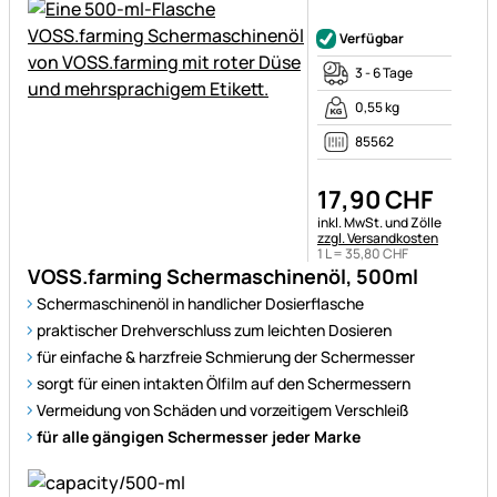
Noch keine Bewertungen ab
Verfügbar
3 - 6 Tage
0,55 kg
85562
17
,
90
CHF
Steuerhinweis:
inkl. MwSt. und Zölle
zzgl. Versandkosten
1 L =
35
,
80
CHF
VOSS.farming Schermaschinenöl, 500ml
Schermaschinenöl in handlicher Dosierflasche
praktischer Drehverschluss zum leichten Dosieren
für einfache & harzfreie Schmierung der Schermesser
sorgt für einen intakten Ölfilm auf den Schermessern
Vermeidung von Schäden und vorzeitigem Verschleiß
für alle gängigen Schermesser jeder Marke