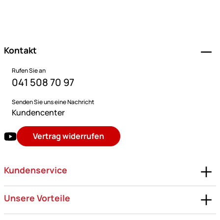
Fußzeile
Kontakt
Rufen Sie an
041 508 70 97
Senden Sie uns eine Nachricht
Kundencenter
Vertrag widerrufen
Kundenservice
Unsere Vorteile