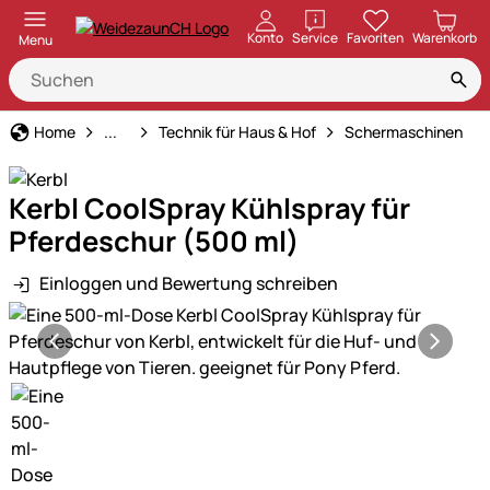
öffnen
Konto
Service
Favoriten
Warenkorb
Menu
Haus und Hof
Home
...
Technik für Haus & Hof
Schermaschinen
Kerbl CoolSpray Kühlspray für
Pferdeschur (500 ml)
Einloggen und Bewertung schreiben
Produktgalerie