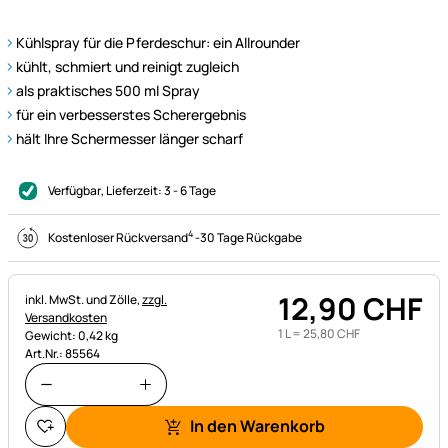
Kühlspray für die Pferdeschur: ein Allrounder
kühlt, schmiert und reinigt zugleich
als praktisches 500 ml Spray
für ein verbesserstes Scherergebnis
hält Ihre Schermesser länger scharf
Verfügbar
, Lieferzeit:
3 - 6 Tage
4
Kostenloser Rückversand
-
30 Tage Rückgabe
12
,
90
CHF
Steuerhinweis:
inkl. MwSt. und Zölle,
zzgl.
Versandkosten
1 L =
25
,
80
CHF
Gewicht: 0,42 kg
Art.Nr.: 85564
In den Warenkorb