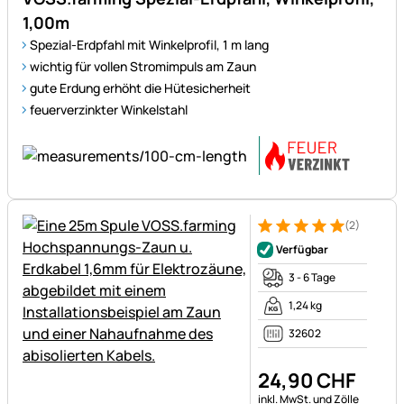
1,00m
Spezial-Erdpfahl mit Winkelprofil, 1 m lang
wichtig für vollen Stromimpuls am Zaun
gute Erdung erhöht die Hütesicherheit
feuerverzinkter Winkelstahl
(2)
Bewertung: 5 von 5 (2 Bewer
2 Bewertungen
Verfügbar
3 - 6 Tage
1,24 kg
32602
24
,
90
CHF
Steuerhinweis:
inkl. MwSt. und Zölle