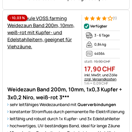
-
10,03
%
(1)
Bewertung: 4 von 5 (1 Bewert
1 Bewertung
Verfügbar
3 - 6 Tage
0,84 kg
44564
statt:
19
,
90
CHF
17
,
90
CHF
Steuerhinweis:
inkl. MwSt. und Zölle
zzgl. Versandkosten
1 m =
0
,
09
CHF
Weidezaun Band 200m, 10mm, 1x0,3 Kupfer +
3x0,2 Niro, weiß-rot 3***
sehr leitfähiges Weidezaunband mit
Querverbindungen
konstanter Stromfluss durch permanente Re-Elektrifizierung
leitfähig und robust durch 1x Kupfer- und 3x Edelstahlleiter
hochwertiges, UV-beständiges Band, ideal für lange Zäune