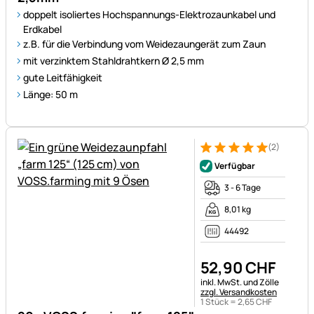
doppelt isoliertes Hochspannungs-Elektrozaunkabel und
Erdkabel
z.B. für die Verbindung vom Weidezaungerät zum Zaun
mit verzinktem Stahldrahtkern Ø 2,5 mm
gute Leitfähigkeit
Länge: 50 m
(2)
Bewertung: 5 von 5 (2 Bewer
2 Bewertungen
Verfügbar
3 - 6 Tage
8,01 kg
44492
52
,
90
CHF
Steuerhinweis:
inkl. MwSt. und Zölle
zzgl. Versandkosten
1 Stück =
2
,
65
CHF