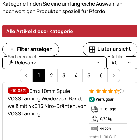
Kategorie finden Sie eine umfangreiche Auswahl an
hochwertigen Produkten speziell für Pferde
Alle Artikel dieser Kategorie
Listenansicht
Filter anzeigen
Sortieren nach
Artikel
Relevanz
40
1
2
3
4
5
6
-
10,05
%
(1)
Bewertung: 4 von 5 (1 Bewert
1 Bewertung
Verfügbar
3 - 6 Tage
0,72 kg
44554
statt:
11
,
90
CHF