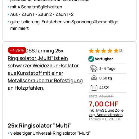
mit 4 Schaltmöglichkeiten
Aus - Zaun 1 - Zaun 2 - Zaun 1+2
gute Isolierung, Entstehen von Spannungsüberschläge
minimiert
-
4,76
%
(3)
Bewertung: 5 von 5 (3 Bewer
3 Bewertungen
Verfügbar
3 - 6 Tage
0,60 kg
44321
statt:
7
,
35
CHF
7
,
00
CHF
Steuerhinweis:
inkl. MwSt. und Zölle
zzgl. Versandkosten
1 Stück =
0
,
28
CHF
25x Ringisolator "Multi"
vielseitiger Universal-Ringisolator "Multi"