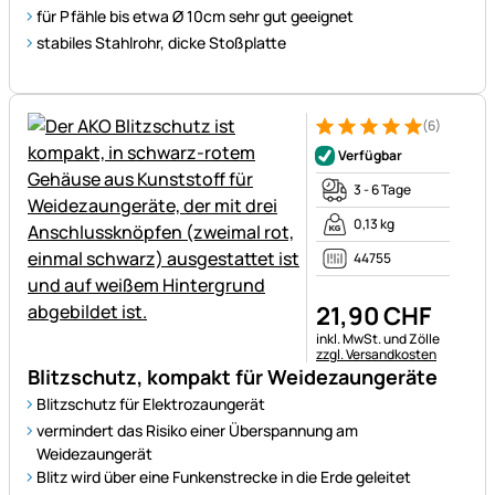
für Pfähle bis etwa Ø 10cm sehr gut geeignet
stabiles Stahlrohr, dicke Stoßplatte
(6)
Bewertung: 5 von 5 (6 Bewer
6 Bewertungen
Verfügbar
3 - 6 Tage
0,13 kg
44755
21
,
90
CHF
Steuerhinweis:
inkl. MwSt. und Zölle
zzgl. Versandkosten
Blitzschutz, kompakt für Weidezaungeräte
Blitzschutz für Elektrozaungerät
vermindert das Risiko einer Überspannung am
Weidezaungerät
Blitz wird über eine Funkenstrecke in die Erde geleitet