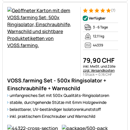
(7)
Bewertung: 5 von 5 (7 Bewer
7 Bewertungen
Verfügbar
3 - 6 Tage
12,11 kg
44339
79
,
90
CHF
Steuerhinweis:
inkl. MwSt. und Zölle
zzgl. Versandkosten
1 Stück =
0
,
16
CHF
VOSS.farming Set - 500x Ringisolator +
Einschraubhilfe + Warnschild
umfangreiches Set mit 500x Qualitäts-Ringisolatoren
stabile, durchgehende Stütze mit 6mm Holzgewinde
belastbarer, UV-beständiger Isolatorenkunststoff
inkl. praktischem Einschrauber und Warnschild