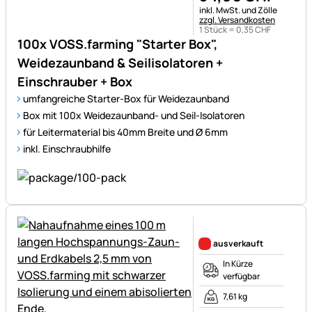
Steuerhinweis:
inkl. MwSt. und Zölle
zzgl. Versandkosten
1 Stück =
0
,
35
CHF
100x VOSS.farming "Starter Box",
Weidezaunband & Seilisolatoren +
Einschrauber + Box
umfangreiche Starter-Box für Weidezaunband
Box mit 100x Weidezaunband- und Seil-Isolatoren
für Leitermaterial bis 40mm Breite und Ø 6mm
inkl. Einschraubhilfe
Noch keine Bewertungen ab
ausverkauft
In Kürze
verfügbar
7,61 kg