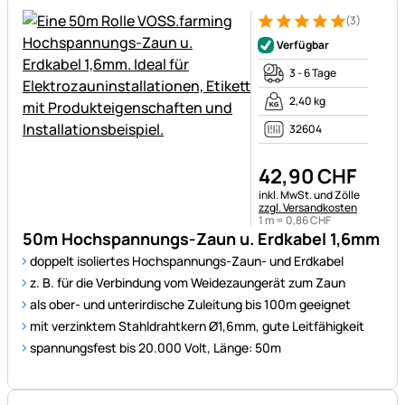
(3)
Bewertung: 5 von 5 (3 Bewer
3 Bewertungen
Verfügbar
3 - 6 Tage
2,40 kg
32604
42
,
90
CHF
Steuerhinweis:
inkl. MwSt. und Zölle
zzgl. Versandkosten
1 m =
0
,
86
CHF
50m Hochspannungs-Zaun u. Erdkabel 1,6mm
doppelt isoliertes Hochspannungs-Zaun- und Erdkabel
z. B. für die Verbindung vom Weidezaungerät zum Zaun
als ober- und unterirdische Zuleitung bis 100m geeignet
mit verzinktem Stahldrahtkern Ø1,6mm, gute Leitfähigkeit
spannungsfest bis 20.000 Volt, Länge: 50m