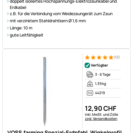
doppelt isoliertes Hochspannungs-Elektrozaunkabel und
Erdkabel
z.B. für die Verbindung vom Weidezaungerät zum Zaun
mit verzinktem Stahldrahtkern Ø 1,6 mm
Länge: 10 m
gute Leitfähigkeit
(12)
Bewertung: 5 von 5 (12 Bewe
12 Bewertungen
Verfügbar
3 - 6 Tage
1,39 kg
44219
12
,
90
CHF
Steuerhinweis:
inkl. MwSt. und Zölle
zzgl. Versandkosten
VOSS.farming Spezial-Erdpfahl, Winkelprofil,