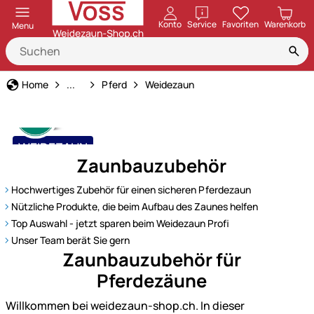
öffnen
Konto
Service
Favoriten
Warenkorb
Menu
Tierart
Home
...
Pferd
Weidezaun
WEIDEZAUN
Zaunbauzubehör
top Auswahl & günstige Preise
Hochwertiges Zubehör für einen sicheren Pferdezaun
Nützliche Produkte, die beim Aufbau des Zaunes helfen
Top Auswahl - jetzt sparen beim Weidezaun Profi
Unser Team berät Sie gern
Zaunbauzubehör für
Pferdezäune
Willkommen bei weidezaun-shop.ch. In dieser