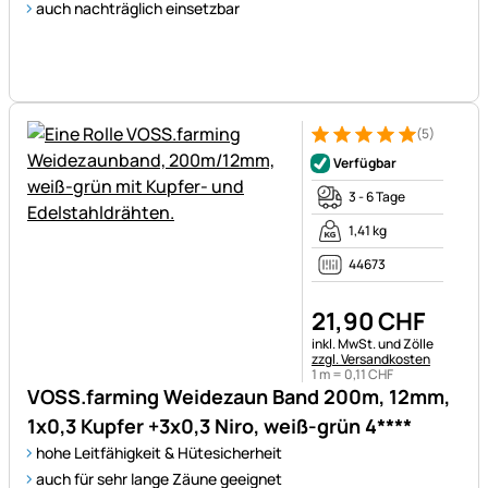
auch nachträglich einsetzbar
(5)
Bewertung: 5 von 5 (5 Bewer
5 Bewertungen
Verfügbar
3 - 6 Tage
1,41 kg
44673
21
,
90
CHF
Steuerhinweis:
inkl. MwSt. und Zölle
zzgl. Versandkosten
1 m =
0
,
11
CHF
VOSS.farming Weidezaun Band 200m, 12mm,
1x0,3 Kupfer +3x0,3 Niro, weiß-grün 4****
hohe Leitfähigkeit & Hütesicherheit
auch für sehr lange Zäune geeignet