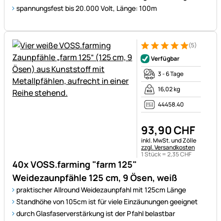
spannungsfest bis 20.000 Volt, Länge: 100m
(5)
Bewertung: 5 von 5 (5 Bewer
5 Bewertungen
Verfügbar
3 - 6 Tage
16,02 kg
44458.40
93
,
90
CHF
Steuerhinweis:
inkl. MwSt. und Zölle
zzgl. Versandkosten
1 Stück =
2
,
35
CHF
40x VOSS.farming "farm 125"
Weidezaunpfähle 125 cm, 9 Ösen, weiß
praktischer Allround Weidezaunpfahl mit 125cm Länge
Standhöhe von 105cm ist für viele Einzäunungen geeignet
durch Glasfaserverstärkung ist der Pfahl belastbar