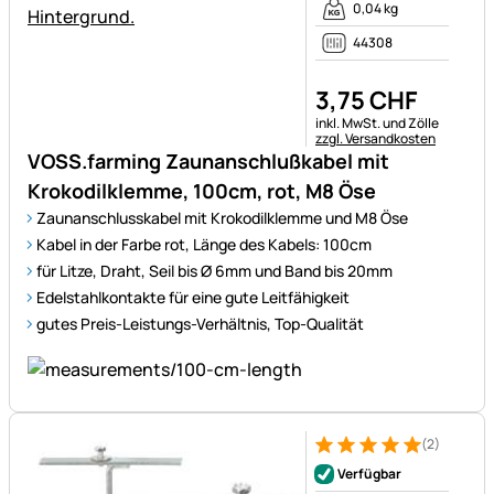
0,04 kg
44308
3
,
75
CHF
Steuerhinweis:
inkl. MwSt. und Zölle
zzgl. Versandkosten
VOSS.farming Zaunanschlußkabel mit
Krokodilklemme, 100cm, rot, M8 Öse
Zaunanschlusskabel mit Krokodilklemme und M8 Öse
Kabel in der Farbe rot, Länge des Kabels: 100cm
für Litze, Draht, Seil bis Ø 6mm und Band bis 20mm
Edelstahlkontakte für eine gute Leitfähigkeit
gutes Preis-Leistungs-Verhältnis, Top-Qualität
(2)
Bewertung: 5 von 5 (2 Bewer
2 Bewertungen
Verfügbar