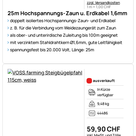
zzgl. Versandkosten
1 m =
1
,
00
CHF
25m Hochspannungs-Zaun u. Erdkabel 1,6mm
doppelt isoliertes Hochspannungs-Zaun- und Erdkabel
z. B. für die Verbindung vom Weidezaungerät zum Zaun
als ober- und unterirdische Zuleitung bis 100m geeignet
mit verzinktem Stahldrahtkern Ø1,6mm, gute Leitfähigkeit
spannungsfest bis 20.000 Volt, Länge: 25m
Noch keine Bewertungen ab
ausverkauft
In Kürze
verfügbar
9,48 kg
44486
59
,
90
CHF
Steuerhinweis:
inkl. MwSt. und Zölle