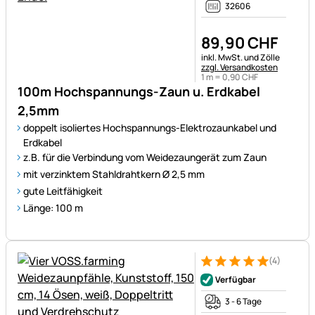
32606
89
,
90
CHF
Steuerhinweis:
inkl. MwSt. und Zölle
zzgl. Versandkosten
1 m =
0
,
90
CHF
100m Hochspannungs-Zaun u. Erdkabel
2,5mm
doppelt isoliertes Hochspannungs-Elektrozaunkabel und
Erdkabel
z.B. für die Verbindung vom Weidezaungerät zum Zaun
mit verzinktem Stahldrahtkern Ø 2,5 mm
gute Leitfähigkeit
Länge: 100 m
(4)
Bewertung: 5 von 5 (4 Bewer
4 Bewertungen
Verfügbar
3 - 6 Tage