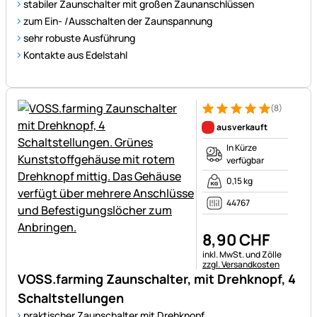
stabiler Zaunschalter mit großen Zaunanschlüssen
zum Ein- /Ausschalten der Zaunspannung
sehr robuste Ausführung
Kontakte aus Edelstahl
(8)
Bewertung: 5 von 5 (8 Bewer
8 Bewertungen
ausverkauft
In Kürze
verfügbar
0,15 kg
44767
8
,
90
CHF
Steuerhinweis:
inkl. MwSt. und Zölle
zzgl. Versandkosten
VOSS.farming Zaunschalter, mit Drehknopf, 4
Schaltstellungen
praktischer Zaunschalter mit Drehknopf