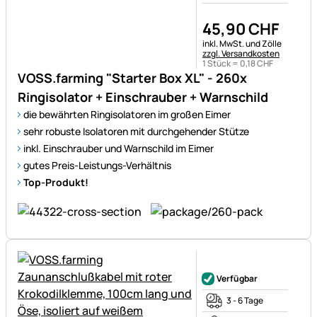
45
,
90
CHF
Steuerhinweis:
inkl. MwSt. und Zölle
zzgl. Versandkosten
1 Stück =
0
,
18
CHF
VOSS.farming "Starter Box XL" - 260x
Ringisolator + Einschrauber + Warnschild
die bewährten Ringisolatoren im großen Eimer
sehr robuste Isolatoren mit durchgehender Stütze
inkl. Einschrauber und Warnschild im Eimer
gutes Preis-Leistungs-Verhältnis
Top-Produkt!
Noch keine Bewertungen ab
Verfügbar
3 - 6 Tage