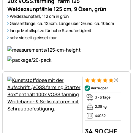
20x VOSS.farming "farm 125"
Weidezaunpfähle 125 cm, 9 Ösen, grün
Weidezaunpfahl, 112 cm in grün
Gesamtlänge: ca. 125cm, Länge über Grund: ca. 105cm
lange Metallspitze für hohe Standfestigkeit
sehr vielseitig einsetzbar
(9)
Bewertung: 5 von 5 (9 Bewer
9 Bewertungen
Verfügbar
3 - 6 Tage
2,38 kg
44052
34
,
90
CHF