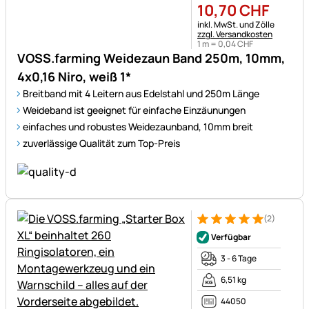
10
,
70
CHF
Steuerhinweis:
inkl. MwSt. und Zölle
zzgl. Versandkosten
1 m =
0
,
04
CHF
VOSS.farming Weidezaun Band 250m, 10mm,
4x0,16 Niro, weiß 1*
Breitband mit 4 Leitern aus Edelstahl und 250m Länge
Weideband ist geeignet für einfache Einzäunungen
einfaches und robustes Weidezaunband, 10mm breit
zuverlässige Qualität zum Top-Preis
(2)
Bewertung: 5 von 5 (2 Bewer
2 Bewertungen
Verfügbar
3 - 6 Tage
6,51 kg
44050