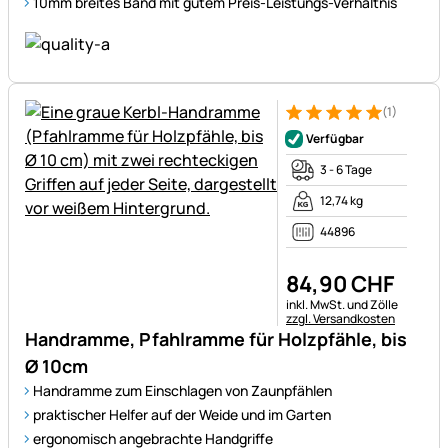
10mm breites Band mit gutem Preis-Leistungs-Verhältnis
(1)
Bewertung: 5 von 5 (1 Bewert
1 Bewertung
Verfügbar
3 - 6 Tage
12,74 kg
44896
84
,
90
CHF
Steuerhinweis:
inkl. MwSt. und Zölle
zzgl. Versandkosten
Handramme, Pfahlramme für Holzpfähle, bis
Ø 10cm
Handramme zum Einschlagen von Zaunpfählen
praktischer Helfer auf der Weide und im Garten
ergonomisch angebrachte Handgriffe