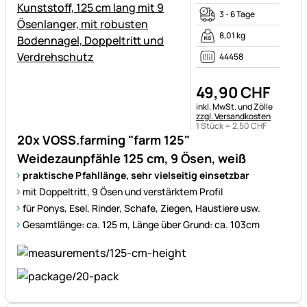
3 - 6 Tage
8,01 kg
44458
49
,
90
CHF
Steuerhinweis:
inkl. MwSt. und Zölle
zzgl. Versandkosten
1 Stück =
2
,
50
CHF
20x VOSS.farming "farm 125"
Weidezaunpfähle 125 cm, 9 Ösen, weiß
praktische Pfahllänge, sehr vielseitig einsetzbar
mit Doppeltritt, 9 Ösen und verstärktem Profil
für Ponys, Esel, Rinder, Schafe, Ziegen, Haustiere usw.
Gesamtlänge: ca. 125 m, Länge über Grund: ca. 103cm