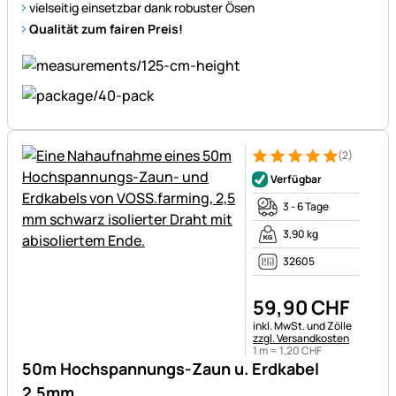
vielseitig einsetzbar dank robuster Ösen
Qualität zum fairen Preis!
(2)
Bewertung: 5 von 5 (2 Bewer
2 Bewertungen
Verfügbar
3 - 6 Tage
3,90 kg
32605
59
,
90
CHF
Steuerhinweis:
inkl. MwSt. und Zölle
zzgl. Versandkosten
1 m =
1
,
20
CHF
50m Hochspannungs-Zaun u. Erdkabel
2,5mm