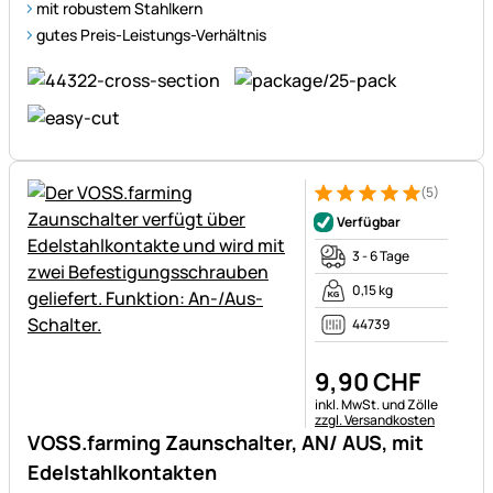
mit robustem Stahlkern
gutes Preis-Leistungs-Verhältnis
(5)
Bewertung: 5 von 5 (5 Bewer
5 Bewertungen
Verfügbar
3 - 6 Tage
0,15 kg
44739
9
,
90
CHF
Steuerhinweis:
inkl. MwSt. und Zölle
zzgl. Versandkosten
VOSS.farming Zaunschalter, AN/ AUS, mit
Edelstahlkontakten