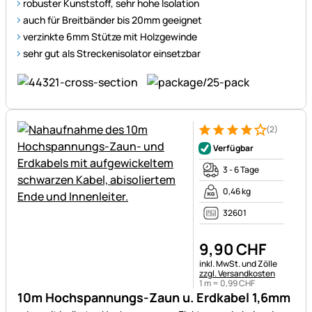
robuster Kunststoff, sehr hohe Isolation
auch für Breitbänder bis 20mm geeignet
verzinkte 6mm Stütze mit Holzgewinde
sehr gut als Streckenisolator einsetzbar
(2)
Bewertung: 4 von 5 (2 Bewer
2 Bewertungen
Verfügbar
3 - 6 Tage
0,46 kg
32601
9
,
90
CHF
Steuerhinweis:
inkl. MwSt. und Zölle
zzgl. Versandkosten
1 m =
0
,
99
CHF
10m Hochspannungs-Zaun u. Erdkabel 1,6mm