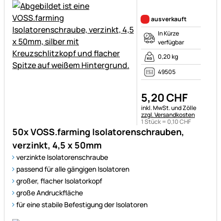
Noch keine Bewertungen ab
ausverkauft
In Kürze
verfügbar
0,20 kg
49505
5
,
20
CHF
Steuerhinweis:
inkl. MwSt. und Zölle
zzgl. Versandkosten
1 Stück =
0
,
10
CHF
50x VOSS.farming Isolatorenschrauben,
verzinkt, 4,5 x 50mm
verzinkte Isolatorenschraube
passend für alle gängigen Isolatoren
großer, flacher Isolatorkopf
große Andruckfläche
für eine stabile Befestigung der Isolatoren