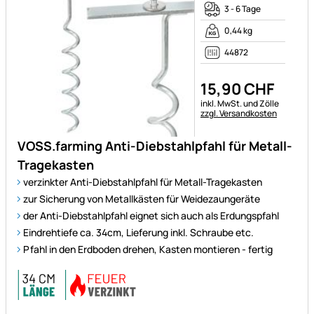
3 - 6 Tage
0,44 kg
44872
15
,
90
CHF
Steuerhinweis:
inkl. MwSt. und Zölle
zzgl. Versandkosten
VOSS.farming Anti-Diebstahlpfahl für Metall-
Tragekasten
verzinkter Anti-Diebstahlpfahl für Metall-Tragekasten
zur Sicherung von Metallkästen für Weidezaungeräte
der Anti-Diebstahlpfahl eignet sich auch als Erdungspfahl
Eindrehtiefe ca. 34cm, Lieferung inkl. Schraube etc.
Pfahl in den Erdboden drehen, Kasten montieren - fertig