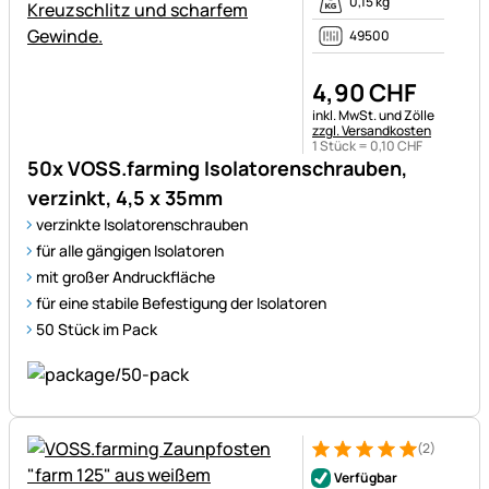
0,15 kg
49500
4
,
90
CHF
Steuerhinweis:
inkl. MwSt. und Zölle
zzgl. Versandkosten
1 Stück =
0
,
10
CHF
50x VOSS.farming Isolatorenschrauben,
verzinkt, 4,5 x 35mm
verzinkte Isolatorenschrauben
für alle gängigen Isolatoren
mit großer Andruckfläche
für eine stabile Befestigung der Isolatoren
50 Stück im Pack
(2)
Bewertung: 5 von 5 (2 Bewer
2 Bewertungen
Verfügbar