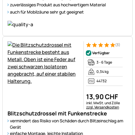
zuverlässiges Produkt aus hochwertigem Material
auch für Mobilzäune sehr gut geeignet
(3)
Bewertung: 5 von 5 (3 Bewer
3 Bewertungen
Verfügbar
3 - 6 Tage
0,34 kg
44732
13
,
90
CHF
Steuerhinweis:
inkl. MwSt. und Zölle
zzgl. Versandkosten
Blitzschutzdrossel mit Funkenstrecke
vermindert das Risiko von Schäden durch Blitzeinschlag am
Gerät
einfache Montage, leichte Installation