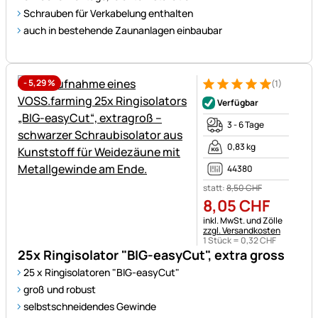
Schrauben für Verkabelung enthalten
auch in bestehende Zaunanlagen einbaubar
-
5,29
%
(1)
Bewertung: 5 von 5 (1 Bewert
1 Bewertung
Verfügbar
3 - 6 Tage
0,83 kg
44380
statt:
8
,
50
CHF
8
,
05
CHF
Steuerhinweis:
inkl. MwSt. und Zölle
zzgl. Versandkosten
1 Stück =
0
,
32
CHF
25x Ringisolator "BIG-easyCut", extra gross
25 x Ringisolatoren "BIG-easyCut"
groß und robust
selbstschneidendes Gewinde