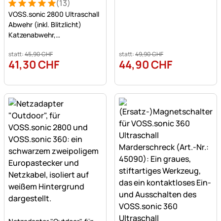
(13)
Bewertung: 5 von 5 (13 Bewertungen)
13 Bewertungen
VOSS.sonic 2800 Ultraschall
Abwehr (inkl. Blitzlicht)
Katzenabwehr,
Hundeabwehr, Marderabwehr
statt:
45
,
90
CHF
statt:
49
,
90
CHF
41
,
30
CHF
44
,
90
CHF
Noch keine Bewertungen abgegeben