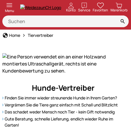
öffnen
Konto
Service
Favoriten
Warenkorb
Menu
Home
Tiervertreiber
Qualität
Hunde-Vertreiber
von
VOSS.sonic
Finden Sie immer wieder streunende Hunde in Ihrem Garten?
Hunde-
Vergrämen Sie die Tiere ganz einfach mit Schall und Blitzlicht
Vertreiber
Das schadet weder Mensch noch Tier - kein Gift notwendig
–
Gute Beratung, schnelle Lieferung, endlich wieder Ruhe im
effektiver
Garten!