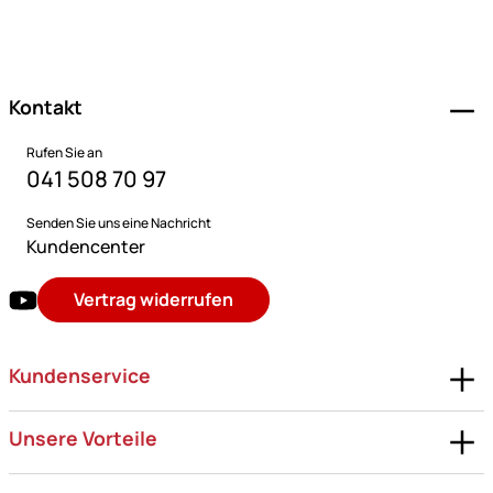
Fußzeile
Kontakt
Rufen Sie an
041 508 70 97
Senden Sie uns eine Nachricht
Kundencenter
Vertrag widerrufen
Kundenservice
Unsere Vorteile