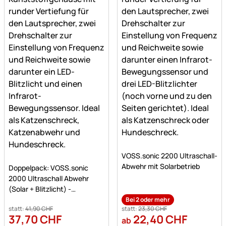
Noch keine Bewertungen a
VOSS.sonic 2200 Ultraschall-
Noch keine Bewertungen abgegeben
Abwehr mit Solarbetrieb
Doppelpack: VOSS.sonic
2000 Ultraschall Abwehr
(Solar + Blitzlicht) -
Katzenschreck,
Bei 2 oder mehr
statt:
41
,
90
CHF
statt:
23
,
30
CHF
Hundeabwehr
37
,
70
CHF
22
,
40
CHF
ab