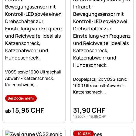
Noch keine Bewertungen abgegeben
VOSS.sonic 1000 Ultraschall
Noch keine Bewertungen a
Abwehr - Katzenschreck,
Doppelpack: 2x VOSS.sonic
Katzenabwehr,
1000 Ultraschall-Abwehr -
Hundeschreck -
Katzenschreck,
Einstiegsmodell
Katzenabwehr,
Bei 2 oder mehr
Hundeschreck - Eins
15
,
95
CHF
31
,
90
CHF
ab
1 Stück =
15
,
95
CHF
-
10,03
%