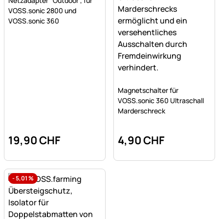
Netzadapter "Outdoor", für
VOSS.sonic 2800 und
VOSS.sonic 360
Noch keine Bewertungen a
Magnetschalter für
VOSS.sonic 360 Ultraschall
Marderschreck
19
,
90
CHF
4
,
90
CHF
-
5,01
%