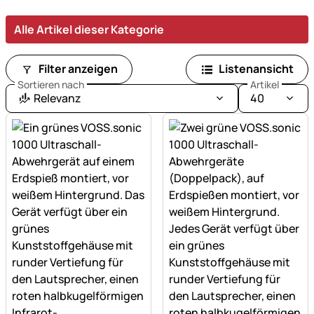
Schutz
gegen
Alle Artikel dieser Kategorie
Füchse
und
Hunde.
Filter anzeigen
Listenansicht
Kundenbewertung
Sortieren nach
Artikel
Relevanz
40
von
Karsten
K.
bestätigt
zuverlässigen
Einsatz
an
Grundstücksgrenzen.