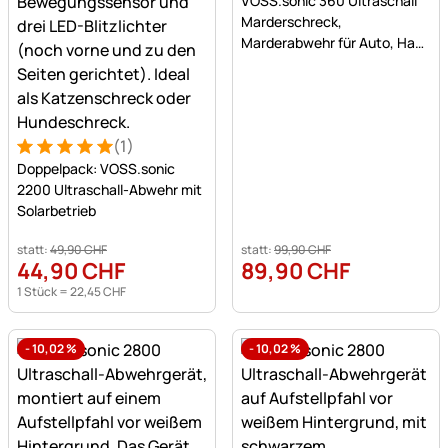
VOSS.sonic 360 Ultraschall
Marderschreck,
Marderabwehr für Auto, Haus
und Dachboden
(1)
Bewertung: 5 von 5 (1 Bewertungen)
1 Bewertung
Doppelpack: VOSS.sonic
2200 Ultraschall-Abwehr mit
Solarbetrieb
statt:
49
,
90
CHF
statt:
99
,
90
CHF
44
,
90
CHF
89
,
90
CHF
1 Stück =
22
,
45
CHF
-
10,02
%
-
10,02
%