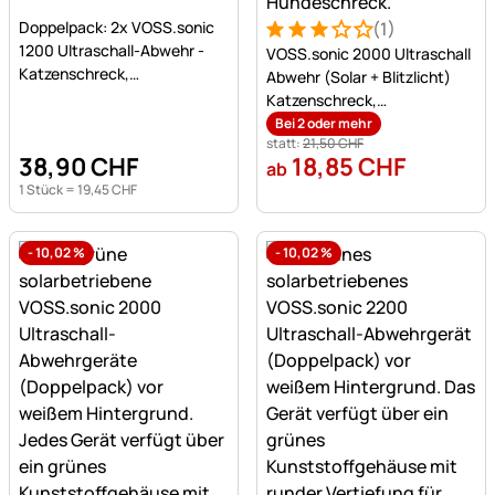
Noch keine Bewertungen abgegeben
Doppelpack: 2x VOSS.sonic
(1)
Bewertung: 3 von 5 (1 Bewe
1 Bewertung
1200 Ultraschall-Abwehr -
VOSS.sonic 2000 Ultraschall
Katzenschreck,
Abwehr (Solar + Blitzlicht)
Katzenabwehr,
Katzenschreck,
Hundeschreck
Katzenabwehr,
Bei 2 oder mehr
statt:
21
,
50
CHF
Hundeschreck
38
,
90
CHF
18
,
85
CHF
ab
1 Stück =
19
,
45
CHF
-
10,02
%
-
10,02
%