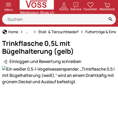
öffnen
Konto
Service
Favoriten
Warenkorb
Menu
Haus und Hof
Home
...
Stall- & Tierzuchtbedarf
Futtertröge & Eime
Trinkflasche 0,5L mit
Bügelhalterung (gelb)
Einloggen und Bewertung schreiben
Produktgalerie