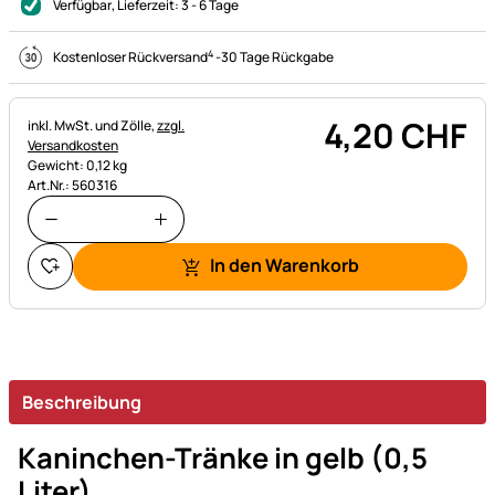
Verfügbar
, Lieferzeit:
3 - 6 Tage
4
Kostenloser Rückversand
-
30 Tage Rückgabe
4
,
20
CHF
Steuerhinweis:
inkl. MwSt. und Zölle,
zzgl.
Versandkosten
Gewicht: 0,12 kg
Art.Nr.: 560316
In den Warenkorb
Beschreibung
Kaninchen-Tränke in gelb (0,5
Liter)