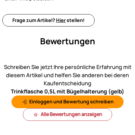
Frage zum Artikel?
Hier
stellen!
Bewertungen
Noch keine Bewertungen ab
Schreiben Sie jetzt Ihre persönliche Erfahrung mit
diesem Artikel und helfen Sie anderen bei deren
Kaufentscheidung
Trinkflasche 0,5L mit Bügelhalterung (gelb)
Einloggen und Bewertung schreiben
Alle Bewertungen anzeigen
Fußzeile