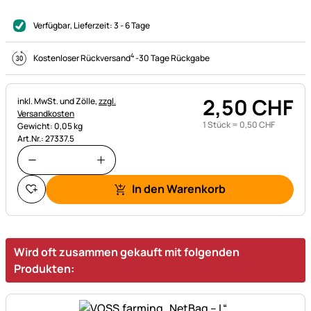
Verfügbar
, Lieferzeit:
3 - 6 Tage
4
Kostenloser Rückversand
-
30 Tage Rückgabe
2
,
50
CHF
Steuerhinweis:
inkl. MwSt. und Zölle,
zzgl.
Versandkosten
1 Stück =
0
,
50
CHF
Gewicht: 0,05 kg
Art.Nr.: 27337.5
In den Warenkorb
Wird oft zusammen gekauft mit folgenden
Produkten: