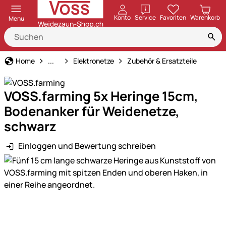
öffnen
Konto
Service
Favoriten
Warenkorb
Menu
Weidezaun
Home
...
Elektronetze
Zubehör & Ersatzteile
VOSS.farming 5x Heringe 15cm,
Bodenanker für Weidenetze,
schwarz
Einloggen und Bewertung schreiben
Produktgalerie