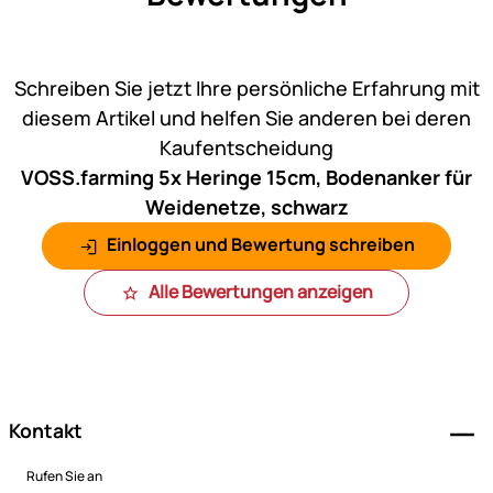
Noch keine Bewertungen ab
Schreiben Sie jetzt Ihre persönliche Erfahrung mit
diesem Artikel und helfen Sie anderen bei deren
Kaufentscheidung
VOSS.farming 5x Heringe 15cm, Bodenanker für
Weidenetze, schwarz
Einloggen und Bewertung schreiben
Alle Bewertungen anzeigen
Fußzeile
Kontakt
Rufen Sie an